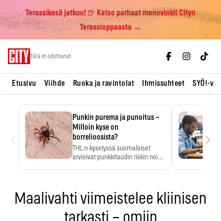
Terassikesä jatkuu! 🍺 Katso parhaat menovinkit Cityn
Terassioppaasta →
Skip
Tätä et odottanut
to
content
Etusivu
Viihde
Ruoka ja ravintolat
Ihmissuhteet
SYÖ!-vii
Punkin purema ja punoitus –
Milloin kyse on
‹
›
borrelioosista?
THL:n kyselyssä suomalaiset
arvioivat punkkitaudin riskin noin
kymmenkertaiseksi…
Maalivahti viimeistelee kliinisen
tarkasti – omiin