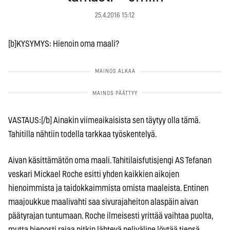
25.4.2016 15:12
[b]KYSYMYS: Hienoin oma maali?
VASTAUS:[/b] Ainakin viimeaikaisista sen täytyy olla tämä.
Tahitilla nähtiin todella tarkkaa työskentelyä.
Aivan käsittämätön oma maali. Tahitilaisfutisjengi AS Tefanan
veskari Mickael Roche esitti yhden kaikkien aikojen
hienoimmista ja taidokkaimmista omista maaleista. Entinen
maajoukkue maalivahti saa sivurajaheiton alaspäin aivan
päätyrajan tuntumaan. Roche ilmeisesti yrittää vaihtaa puolta,
mutta hienosti rajaa pitkin lähtevä peliväline löytää tiensä