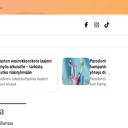
 →
uton vesirokkorokote laajeni
Parodontiitti on ylei
myös aikuisille – tarkista,
hampaiden reikiintym
›
lutko riskiryhmään
yhteys diabetekseen
allinen rokotusohjelma laajeni
Parodontiitti on Suomes
uun alussa.
kuin hampaiden reikiint
aa
 Barissa