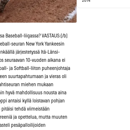
2014
sa Baseball-liigassa? VASTAUS:[/b]
seball-seuran New York Yankeesin
inkäällä järjestetyssä Itä-Länsi-
 jos seuraavan 10-vuoden aikana ei
ll- ja Softball-liiton puheenjohtaja
seen suurtapahtumaan ja vieras oli
. Mahtiseuran miehen mukaan
ttäin hyvä mahdollisuus nousta aina
pi antaisi kyllä loistavan pohjan
 pitäisi tehdä viimeistään
treeniä ja opettelua, mutta muuten
steli pesäpalloilijoiden