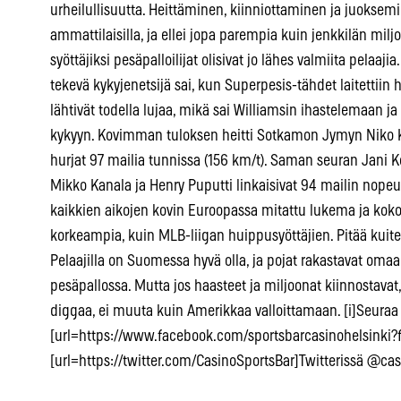
urheilullisuutta. Heittäminen, kiinniottaminen ja juokse
ammattilaisilla, ja ellei jopa parempia kuin jenkkilän milj
syöttäjiksi pesäpalloilijat olisivat jo lähes valmiita pelaa
tekevä kykyjenetsijä sai, kun Superpesis-tähdet laitettiin he
lähtivät todella lujaa, mikä sai Williamsin ihastelemaan 
kykyyn. Kovimman tuloksen heitti Sotkamon Jymyn Niko K
hurjat 97 mailia tunnissa (156 km/t). Saman seuran Jani
Mikko Kanala ja Henry Puputti linkaisivat 94 mailin nopeu
kaikkien aikojen kovin Euroopassa mitattu lukema ja koko
korkeampia, kuin MLB-liigan huippusyöttäjien. Pitää kuite
Pelaajilla on Suomessa hyvä olla, ja pojat rakastavat omaa 
pesäpallossa. Mutta jos haasteet ja miljoonat kiinnostavat
diggaa, ei muuta kuin Amerikkaa valloittamaan. [i]Seura
[url=https://www.facebook.com/sportsbarcasinohelsinki?fr
[url=https://twitter.com/CasinoSportsBar]Twitterissä @casi