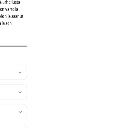
ä urheilusta
en varrella
ion ja saanut
 ja sen