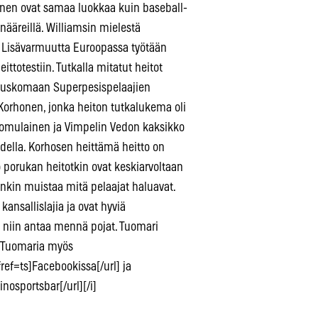
minen ovat samaa luokkaa kuin baseball-
onääreillä. Williamsin mielestä
jia. Lisävarmuutta Euroopassa työtään
ittotestiin. Tutkalla mitatut heitot
ja uskomaan Superpesispelaajien
orhonen, jonka heiton tutkalukema oli
 Komulainen ja Vimpelin Vedon kaksikko
della. Korhosen heittämä heitto on
 porukan heitotkin ovat keskiarvoltaan
nkin muistaa mitä pelaajat haluavat.
kansallislajia ja ovat hyviä
, niin antaa mennä pojat. Tuomari
a Tuomaria myös
ef=ts]Facebookissa[/url] ja
nosportsbar[/url][/i]