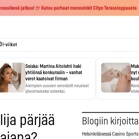
erassikesä jatkuu! 🍺 Katso parhaat menovinkit Cityn Terassioppaasta
Ö!-viikot
Seiska: Martina Aitolehti haki
Maks
yhtiönsä konkurssiin – vanhat
nyt 
verot kaatoivat firman
kuu
Aiempien vuosien verorästit nousivat
Kans
ylivoimaiseksi esteeksi.
elok
ija pärjää
Blogiin kirjoitt
aajana?
Helsinkiläisessä Casino Sports