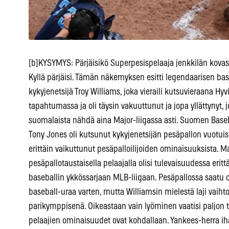
[b]KYSYMYS: Pärjäisikö Superpesispelaaja jenkkilän kovas
Kyllä pärjäisi. Tämän näkemyksen esitti legendaarisen ba
kykyjenetsijä Troy Williams, joka vieraili kutsuvieraana Hyv
tapahtumassa ja oli täysin vakuuttunut ja jopa yllättynyt,
suomalaista nähdä aina Major-liigassa asti. Suomen Baseba
Tony Jones oli kutsunut kykyjenetsijän pesäpallon vuotui
erittäin vaikuttunut pesäpalloilijoiden ominaisuuksista
pesäpallotaustaisella pelaajalla olisi tulevaisuudessa eri
baseballin ykkössarjaan MLB-liigaan. Pesäpallossa saatu op
baseball-uraa varten, mutta Williamsin mielestä laji vaihto
parikymppisenä. Oikeastaan vain lyöminen vaatisi paljon 
pelaajien ominaisuudet ovat kohdallaan. Yankees-herra iha