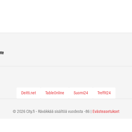
ute
Deitti.net
TableOnline
Suomi24
Treffit24
© 2026 City.fi - Räväkkää sisältöä vuodesta -86 |
Evästeasetukset