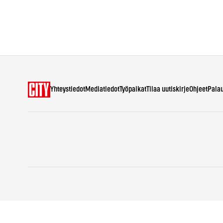
Yhteystiedot
Mediatiedot
Työpaikat
Tilaa uutiskirje
Ohjeet
Pala