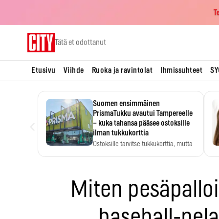
T
Skip
Tätä et odottanut
to
content
Etusivu
Viihde
Ruoka ja ravintolat
Ihmissuhteet
SY
Suomen ensimmäinen
PrismaTukku avautui Tampereelle
‹
– kuka tahansa pääsee ostoksille
ilman tukkukorttia
Ostoksille tarvitse tukkukorttia, mutta
yksikköhinta kannattaa tarkistaa itse.
Miten pesäpalloil
baseball-pel