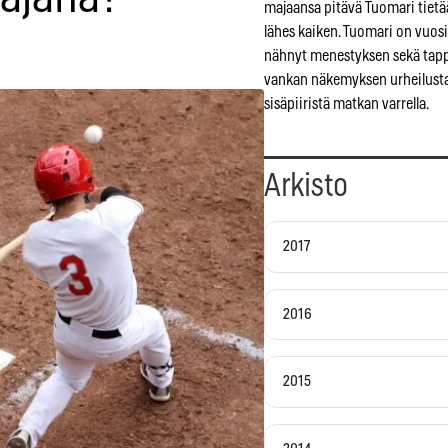
majaansa pitävä Tuomari tietä
lähes kaiken. Tuomari on vuosi
nähnyt menestyksen sekä tapp
vankan näkemyksen urheilusta
sisäpiiristä matkan varrella.
Arkisto
2017
2016
2015