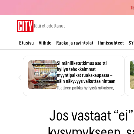
T
Skip
Tätä et odottanut
to
content
Etusivu
Viihde
Ruoka ja ravintolat
Ihmissuhteet
SY
Silmänliiketutkimus osoitti
hyllyn tehokkaimmat
‹
myyntipaikat ruokakaupassa –
näin näkyvyys vaikuttaa hintaan
Tuotteen paikka hyllyssä ratkaisee,
huomataanko se. Kauppiaat
hyödyntävät…
Jos vastaat “ei”
kysymykseen, sa