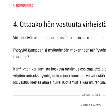
uskomukset
4. Ottaako hän vastuuta virheist
Virheet eivät ole ongelma itsessään, mutta se, miten niitä 
Pystyykö kumppanisi myöntämään mokanneensa? Pyytämä
tilanteen?
Konfliktien korjaamista koskeva tutkimus osoittaa, että p
vilpitön anteeksipyyntö, joskus jopa huumori, voivat estä
jos vastuu kiertää aina sinulle, luottamus alkaa murentua.