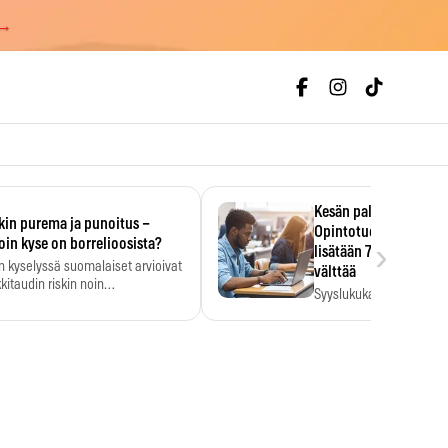
 →
Kesän palkka ratkaise
kin purema ja punoitus –
Opintotuen takaisinp
›
oin kyse on borrelioosista?
lisätään 7,5 prosentti
n kyselyssä suomalaiset arvioivat
välttää
kitaudin riskin noin
Syyslukukauden tukikuu
menkertaiseksi…
määrä ratkeaa sillä, mit
ehti…