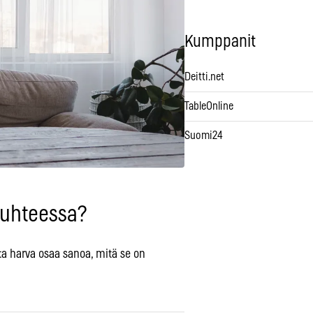
Kumppanit
Deitti.net
TableOnline
Suomi24
suhteessa?
tta harva osaa sanoa, mitä se on