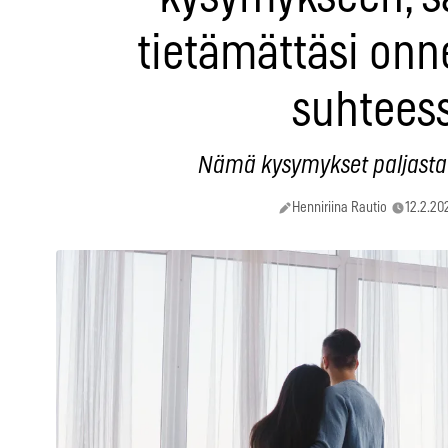
tietämättäsi on
suhtees
Nämä kysymykset paljasta
Henniriina Rautio
12.2.20