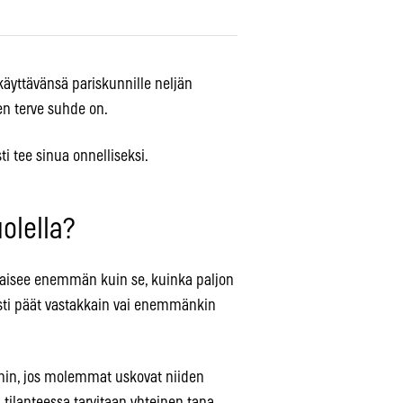
käyttävänsä pariskunnille neljän
ten terve suhde on.
sti tee sinua onnelliseksi.
uolella?
atkaisee enemmän kuin se, kuinka paljon
kuvasti päät vastakkain vai enemmänkin
min, jos molemmat uskovat niiden
n tilanteessa tarvitaan yhteinen tapa