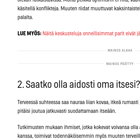
käsitellä konflikteja. Muuten riidat muuttuvat kaksintaistel
palalta.
LUE MYÖS:
Näitä keskusteluja onnellisimmat parit eivät jä
2. Saatko olla aidosti oma itsesi?
Terveessä suhteessa saa nauraa liian kovaa, itkeä rumasti ja
pitäisi joutua jatkuvasti suodattamaan itseään.
Tutkimusten mukaan ihmiset, jotka kokevat voivansa olla
kanssa, toimivat todennäköisemmin myös muuten terveillä