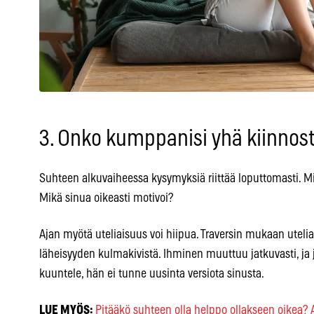
3. Onko kumppanisi yhä kiinnos
Suhteen alkuvaiheessa kysymyksiä riittää loputtomasti. Mit
Mikä sinua oikeasti motivoi?
Ajan myötä uteliaisuus voi hiipua. Traversin mukaan uteli
läheisyyden kulmakivistä. Ihminen muuttuu jatkuvasti, ja
kuuntele, hän ei tunne uusinta versiota sinusta.
LUE MYÖS:
Pitääkö suhteen olla helppo ollakseen oikea? A