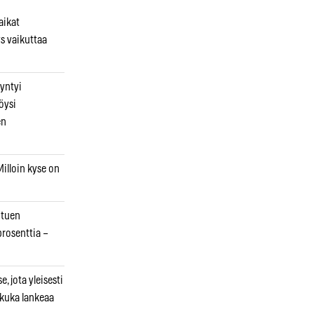
aikat
s vaikuttaa
syntyi
öysi
en
illoin kyse on
otuen
prosenttia –
, jota yleisesti
 kuka lankeaa