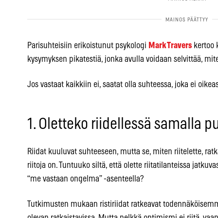
Parisuhteisiin erikoistunut psykologi
Mark Travers
kertoo 
kysymyksen pikatestiä, jonka avulla voidaan selvittää, mi
Jos vastaat kaikkiin ei, saatat olla suhteessa, joka ei oikea
1. Oletteko riidellessä samalla p
Riidat kuuluvat suhteeseen, mutta se, miten riitelette, r
riitoja on. Tuntuuko siltä, että olette riitatilanteissa jat
“me vastaan ongelma” -asenteella?
Tutkimusten mukaan ristiriidat ratkeavat todennäköisem
olevan ratkaistavissa. Mutta pelkkä optimismi ei riitä, vaa