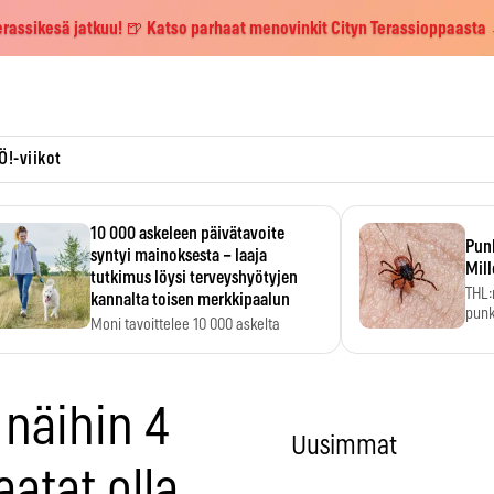
erassikesä jatkuu! 🍺 Katso parhaat menovinkit Cityn Terassioppaasta
Ö!-viikot
10 000 askeleen päivätavoite
Pun
syntyi mainoksesta – laaja
Mill
tutkimus löysi terveyshyötyjen
THL:
kannalta toisen merkkipaalun
punk
Moni tavoittelee 10 000 askelta
kym
päivässä, vaikka luku…
 näihin 4
Uusimmat
atat olla