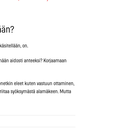
ään?
käsitellään, on.
än aidosti anteeksi? Korjaamaan
ienetkin eleet kuten vastuun ottaminen,
ä riitaa syöksymästä alamäkeen. Mutta