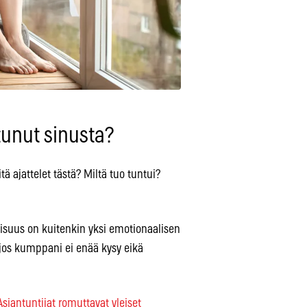
tunut sinusta?
ä ajattelet tästä? Miltä tuo tuntui?
aisuus on kuitenkin yksi emotionaalisen
 jos kumppani ei enää kysy eikä
siantuntijat romuttavat yleiset