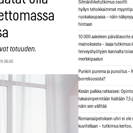
Silmänliiketutkimus osoitti
hyllyn tehokkaimmat myyntip
nettomassa
ruokakaupassa – näin näkyvyy
hintaan
sa
10 000 askeleen päivätavoite 
mainoksesta – laaja tutkimus l
vat totuuden.
terveyshyötyjen kannalta tois
merkkipaalun
26 06:00
Punkin purema ja punoitus – M
borrelioosista?
Kesän palkka ratkaisee: Opint
takaisinperintään lisätään 7,5 
näin sen välttää
Romanssipetoksen uhri ei ole se
kuvitellaan – tutkimus kertoo,