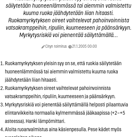
säilytetään huoneenlämmössä tai aiemmin valmistettu
kuuma ruoka jäähdytetään liian hitaasti.
Ruokamyrkytyksen oireet vaihtelevat pahoinvoinnista
vatsakramppeihin, ripuliin, kuumeeseen ja päänsärkyyn.
Myrkytysriskiä voi pienentää säilyttämällä…
Cityn toimitus
21.1.2005 00:00
Ruokamyrkytyksen yleisin syy on se, että ruokia säilytetään
huoneenlämmössä tai aiemmin valmistettu kuuma ruoka
jäähdytetään liian hitaasti.
Ruokamyrkytyksen oireet vaihtelevat pahoinvoinnista
vatsakramppeihin, ripuliin, kuumeeseen ja päänsärkyyn.
Myrkytysriskiä voi pienentää säilyttämällä helposti pilaantuvia
elintarvikkeita normaalia kylmemmässä jääkaapissa (+2–+5
asteessa). Hanki lämpömittari.
Aloita ruoanvalmistus aina käsienpesulla. Pese kädet myös