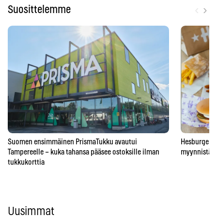
‹
›
Suosittelemme
Suomen ensimmäinen PrismaTukku avautui
Hesburgerilt
Tampereelle – kuka tahansa pääsee ostoksille ilman
myynnistä – 
tukkukorttia
Uusimmat