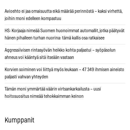
Avioehto ei jaa omaisuutta eikä määrää perinnöstä – kaksi virhettä,
joihin moni edelleen kompastuu
HS: Korjaaja nimeää Suomen huonoimmat automallit, jotka päätyvät
hänen pihalleen turhan nuorina: tämä kallis osa ratkaisee
Aggressiivisen rintasyövän heikko kohta paljastui – syöpäsolun
ahneus voi kääntyä sitä itseään vastaan
Korvien soiminen voi liittyä myös leukaan – 47 349 ihmisen aineisto
paljasti vahvan yhteyden
Tämän moni ymmärtää väärin virtsankarkailusta – uusi
hoitosuositus nimeää tehokkaimman keinon
Kumppanit