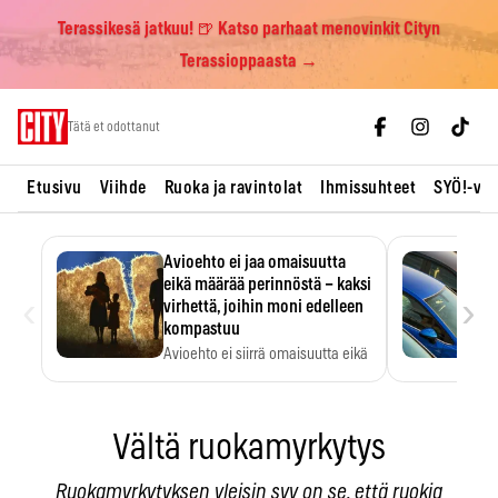
Terassikesä jatkuu! 🍺 Katso parhaat menovinkit Cityn
Terassioppaasta →
Skip
Tätä et odottanut
to
content
Etusivu
Viihde
Ruoka ja ravintolat
Ihmissuhteet
SYÖ!-vii
Avioehto ei jaa omaisuutta
eikä määrää perinnöstä – kaksi
‹
›
virhettä, joihin moni edelleen
kompastuu
Avioehto ei siirrä omaisuutta eikä
ratkaise perintöasioita.
Vältä ruokamyrkytys
Ruokamyrkytyksen yleisin syy on se, että ruokia