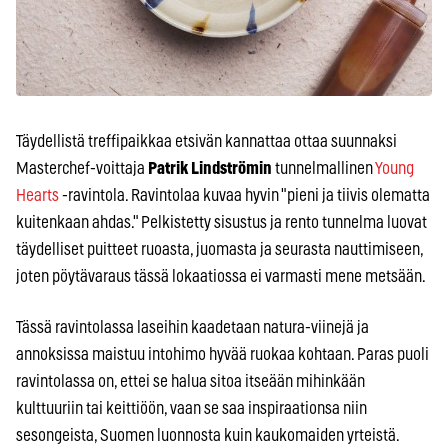
Täydellistä treffipaikkaa etsivän kannattaa ottaa suunnaksi
Masterchef-voittaja
Patrik Lindströmin
tunnelmallinen
Young
Hearts
-ravintola. Ravintolaa kuvaa hyvin "pieni ja tiivis olematta
kuitenkaan ahdas." Pelkistetty sisustus ja rento tunnelma luovat
täydelliset puitteet ruoasta, juomasta ja seurasta nauttimiseen,
joten pöytävaraus tässä lokaatiossa ei varmasti mene metsään.
Tässä ravintolassa laseihin kaadetaan natura-viinejä ja
annoksissa maistuu intohimo hyvää ruokaa kohtaan. Paras puoli
ravintolassa on, ettei se halua sitoa itseään mihinkään
kulttuuriin tai keittiöön, vaan se saa inspiraationsa niin
sesongeista, Suomen luonnosta kuin kaukomaiden yrteistä.