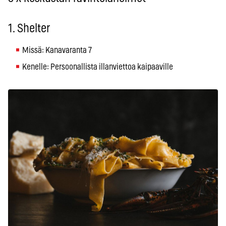
1. Shelter
Missä: Kanavaranta 7
Kenelle: Persoonallista illanviettoa kaipaaville