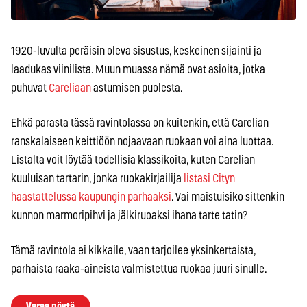
1920-luvulta peräisin oleva sisustus, keskeinen sijainti ja
laadukas viinilista. Muun muassa nämä ovat asioita, jotka
puhuvat
Careliaan
astumisen puolesta.
Ehkä parasta tässä ravintolassa on kuitenkin, että Carelian
ranskalaiseen keittiöön nojaavaan ruokaan voi aina luottaa.
Listalta voit löytää todellisia klassikoita, kuten Carelian
kuuluisan tartarin, jonka ruokakirjailija
listasi Cityn
haastattelussa kaupungin parhaaksi
. Vai maistuisiko sittenkin
kunnon marmoripihvi ja jälkiruoaksi ihana tarte tatin?
Tämä ravintola ei kikkaile, vaan tarjoilee yksinkertaista,
parhaista raaka-aineista valmistettua ruokaa juuri sinulle.
Varaa pöytä