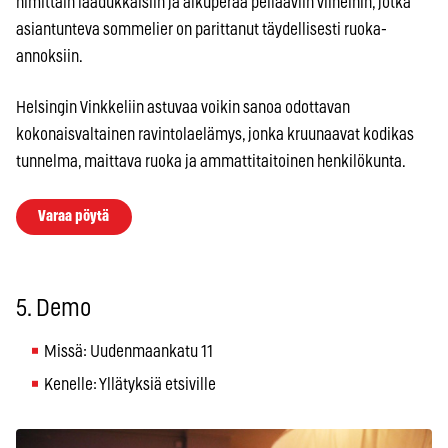
nimittäin laadukkaisiin ja alkuperää peilaaviin viineihin, jotka
asiantunteva sommelier on parittanut täydellisesti ruoka-
annoksiin.
Helsingin Vinkkeliin astuvaa voikin sanoa odottavan
kokonaisvaltainen ravintolaelämys, jonka kruunaavat kodikas
tunnelma, maittava ruoka ja ammattitaitoinen henkilökunta.
Varaa pöytä
5. Demo
Missä: Uudenmaankatu 11
Kenelle: Yllätyksiä etsiville