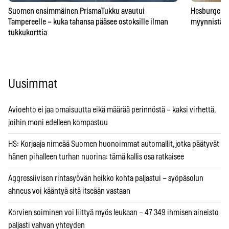
Suomen ensimmäinen PrismaTukku avautui
Hesburgerilt
Tampereelle – kuka tahansa pääsee ostoksille ilman
myynnistä – 
tukkukorttia
Uusimmat
Avioehto ei jaa omaisuutta eikä määrää perinnöstä – kaksi virhettä,
joihin moni edelleen kompastuu
HS: Korjaaja nimeää Suomen huonoimmat automallit, jotka päätyvät
hänen pihalleen turhan nuorina: tämä kallis osa ratkaisee
Aggressiivisen rintasyövän heikko kohta paljastui – syöpäsolun
ahneus voi kääntyä sitä itseään vastaan
Korvien soiminen voi liittyä myös leukaan – 47 349 ihmisen aineisto
paljasti vahvan yhteyden