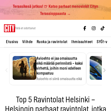
Terassikesä jatkuu! 🍺 Katso parhaat menovinkit Cityn
Terassioppaasta →
Skip
Tätä et odottanut
to
content
Etusivu
Viihde
Ruoka ja ravintolat
Ihmissuhteet
SYÖ!-vii
Avioehto ei jaa omaisuutta
eikä määrää perinnöstä – kaksi
‹
›
virhettä, joihin moni edelleen
kompastuu
Avioehto ei siirrä omaisuutta eikä
ratkaise perintöasioita.
Top 5 Ravintolat Helsinki –
Helsingin parhaat ravintolat, jotka