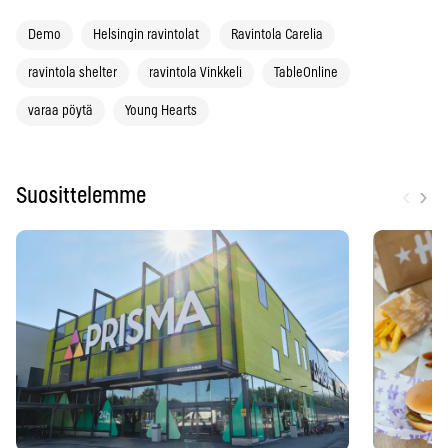
Demo
Helsingin ravintolat
Ravintola Carelia
ravintola shelter
ravintola Vinkkeli
TableOnline
varaa pöytä
Young Hearts
‹
›
Suosittelemme