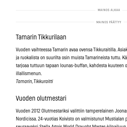
Tamarin Tikkurilaan
Vuoden vaihteessa Tamarin avaa ovensa Tikkuraitilla. Asi
ja ruokalista on suurilta osin muista Tamarineista tuttu. K
tarjoaa tuttuun tapaan lounas-buffan, kahdesta kuuteen 
illallismenun.
Tamarin, Tikkuraitti
Vuoden olutmestari
Vuoden 2012 Olutmestariksi valittiin tamperelainen Joonas
Nordicissa. 24-vuotias Koivisto on valmistunut Mustialan
seuraavaksi Stella Artois World Draught Master-kilpailuun