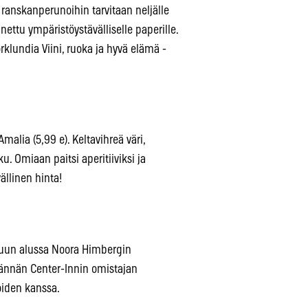
: ranskanperunoihin tarvitaan neljälle
inettu ympäristöystävälliselle paperille.
rklundia Viini, ruoka ja hyvä elämä -
malia (5,99 e). Keltavihreä väri,
. Omiaan paitsi aperitiiviksi ja
ällinen hinta!
skuun alussa Noora Himbergin
ännän Center-Innin omistajan
loiden kanssa.