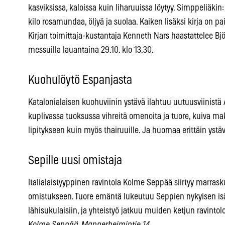
kasviksissa, kaloissa kuin liharuuissa löytyy. Simppeliäkin
kilo rosamundaa, öljyä ja suolaa. Kaiken lisäksi kirja on pa
Kirjan toimittaja-kustantaja Kenneth Nars haastattelee Bjö
messuilla lauantaina 29.10. klo 13.30.
Kuohulöytö Espanjasta
Katalonialaisen kuohuviinin ystävä ilahtuu uutuusviinistä A
kuplivassa tuoksussa vihreitä omenoita ja tuore, kuiva maku
lipitykseen kuin myös thairuuille. Ja huomaa erittäin ystäv
Sepille uusi omistaja
Italialaistyyppinen ravintola Kolme Seppää siirtyy marra
omistukseen. Tuore emäntä lukeutuu Seppien nykyisen is
lähisukulaisiin, ja yhteistyö jatkuu muiden ketjun ravinto
Kolme Seppää, Mannerheimintie 14