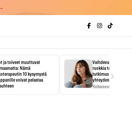
 →
t ja toiveet muuttuvat
Vaihdevuodet ja alkoh
maamatta: Nämä
ruokkia toisiaan – 93
›
koterapeutin 10 kysymystä
tutkimus paljasti mut
panille voivat pelastaa
yhteyden
isuhteen
Ratkaiseva tekijä ei ollu
vakavuus vaan syy,…
eessa on helppo ajatella
evansa kumppaninsa läpikotaisin.
oterapeutin…