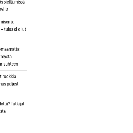
 siellä, missä
villa
emisen ja
– tulos ei ollut
uomaamatta:
ymystä
arisuhteen
t ruokkia
mus paljasti
että? Tutkijat
osta