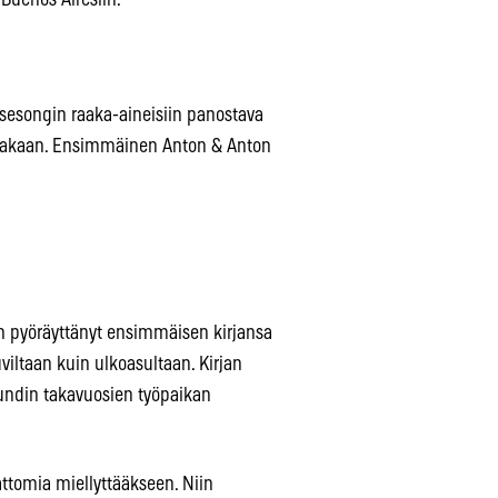
 sesongin raaka-aineisiin panostava
hakaan. Ensimmäinen Anton & Anton
on pyöräyttänyt ensimmäisen kirjansa
viltaan kuin ulkoasultaan. Kirjan
lundin takavuosien työpaikan
attomia miellyttääkseen. Niin