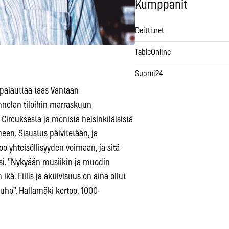
Kumppanit
Deitti.net
TableOnline
Suomi24
palauttaa taas Vantaan
Onnelan tiloihin marraskuun
Circuksesta ja monista helsinkiläisistä
en. Sisustus päivitetään, ja
 yhteisöllisyyden voimaan, ja sitä
ksi. ”Nykyään musiikin ja muodin
ä. Fiilis ja aktiivisuus on aina ollut
 uho”, Hallamäki kertoo. 1000-