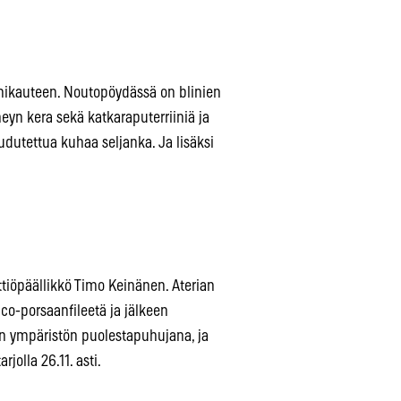
inikauteen. Noutopöydässä on blinien
yn kera sekä katkaraputerriiniä ja
udutettua kuhaa seljanka. Ja lisäksi
tiöpäällikkö Timo Keinänen. Aterian
co-porsaanfileetä ja jälkeen
an ympäristön puolestapuhujana, ja
jolla 26.11. asti.