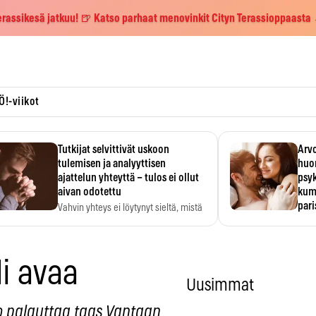
erassikesä jatkuu! 🍺 Katso parhaat menovinkit Cityn Terassioppaasta
Ö!-viikot
Tutkijat selvittivät uskoon
Arvo
tulemisen ja analyyttisen
huo
ajattelun yhteyttä – tulos ei ollut
psy
aivan odotettu
kump
par
Vahvin yhteys ei löytynyt sieltä, mistä
sitä odotettiin.
Suht
tunt
Psyk
li avaa
Uusimmat
o palauttaa taas Vantaan