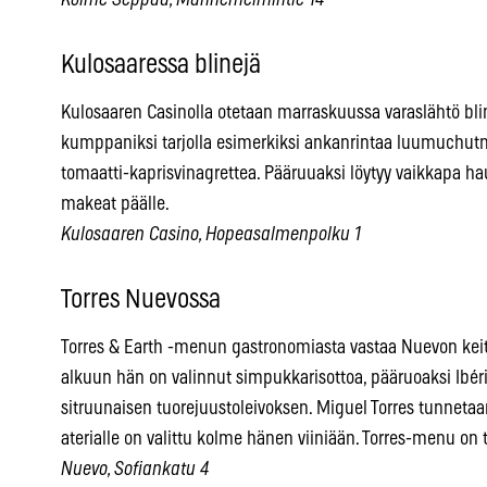
Kulosaaressa blinejä
Kulosaaren Casinolla otetaan marraskuussa varaslähtö bl
kumppaniksi tarjolla esimerkiksi ankanrintaa luumuchutne
tomaatti-kaprisvinagrettea. Pääruuaksi löytyy vaikkapa ha
makeat päälle.
Kulosaaren Casino, Hopeasalmenpolku 1
Torres Nuevossa
Torres & Earth -menun gastronomiasta vastaa Nuevon keit
alkuun hän on valinnut simpukkarisottoa, pääruoaksi Ibéri
sitruunaisen tuorejuustoleivoksen. Miguel Torres tunneta
aterialle on valittu kolme hänen viiniään. Torres-menu on tar
Nuevo, Sofiankatu 4