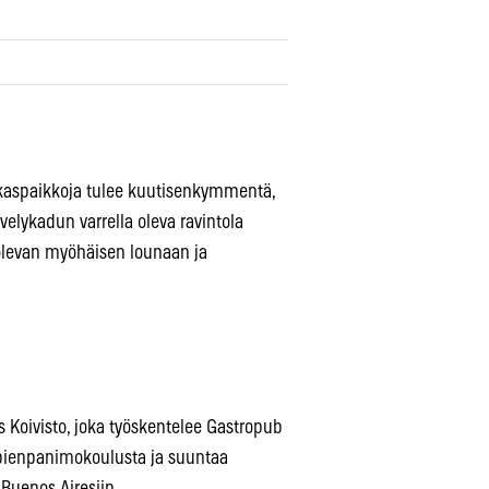
akaspaikkoja tulee kuutisenkymmentä,
ävelykadun varrella oleva ravintola
olevan myöhäisen lounaan ja
 Koivisto, joka työskentelee Gastropub
 pienpanimokoulusta ja suuntaa
 Buenos Airesiin.