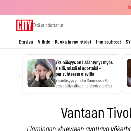
T
Skip
Tätä et odottanut
to
content
Etusivu
Viihde
Ruoka ja ravintolat
Ihmissuhteet
SY
Yksinäisyys on lisääntynyt myös
siellä, missä ei odottaisi –
‹
parisuhteessa olevilla
Yksinäisyys yleistyi Suomessa 8,5
prosenttiyksikköä neljässä vuodessa.
Se…
Vantaan Tivo
Flamingon yhteyteen avattava yökerh