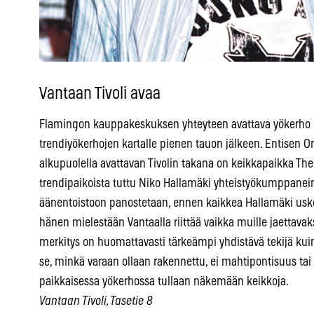
Vantaan Tivoli avaa
Flamingon kauppakeskuksen yhteyteen avattava yökerho 
trendiyökerhojen kartalle pienen tauon jälkeen. Entisen 
alkupuolella avattavan Tivolin takana on keikkapaikka The 
trendipaikoista tuttu Niko Hallamäki yhteistyökumppaneine
äänentoistoon panostetaan, ennen kaikkea Hallamäki uskoo
hänen mielestään Vantaalla riittää vaikka muille jaettava
merkitys on huomattavasti tärkeämpi yhdistävä tekijä kuin ik
se, minkä varaan ollaan rakennettu, ei mahtipontisuus tai
paikkaisessa yökerhossa tullaan näkemään keikkoja.
Vantaan Tivoli, Tasetie 8