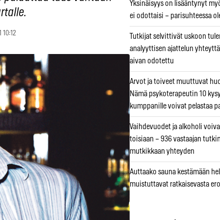
Yksinäisyys on lisääntynyt myös
talle.
ei odottaisi – parisuhteessa ole
1 10:12
Tutkijat selvittivät uskoon tul
analyyttisen ajattelun yhteyttä 
aivan odotettu
Arvot ja toiveet muuttuvat h
Nämä psykoterapeutin 10 kys
kumppanille voivat pelastaa p
Vaihdevuodet ja alkoholi voiva
toisiaan – 936 vastaajan tutki
mutkikkaan yhteyden
Auttaako sauna kestämään hell
muistuttavat ratkaisevasta er