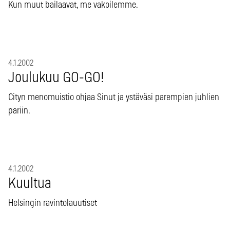
Kun muut bailaavat, me vakoilemme.
4.1.2002
Joulukuu GO-GO!
Cityn menomuistio ohjaa Sinut ja ystäväsi parempien juhlien
pariin.
4.1.2002
Kuultua
Helsingin ravintolauutiset