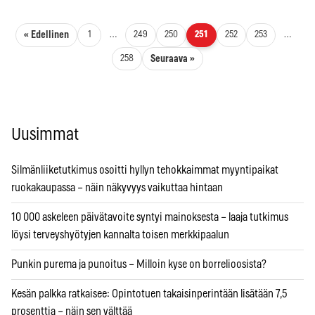
Artikkelien sivutus
« Edellinen
1
…
249
250
251
252
253
…
Seuraava »
258
Uusimmat
Silmänliiketutkimus osoitti hyllyn tehokkaimmat myyntipaikat
ruokakaupassa – näin näkyvyys vaikuttaa hintaan
10 000 askeleen päivätavoite syntyi mainoksesta – laaja tutkimus
löysi terveyshyötyjen kannalta toisen merkkipaalun
Punkin purema ja punoitus – Milloin kyse on borrelioosista?
Kesän palkka ratkaisee: Opintotuen takaisinperintään lisätään 7,5
prosenttia – näin sen välttää