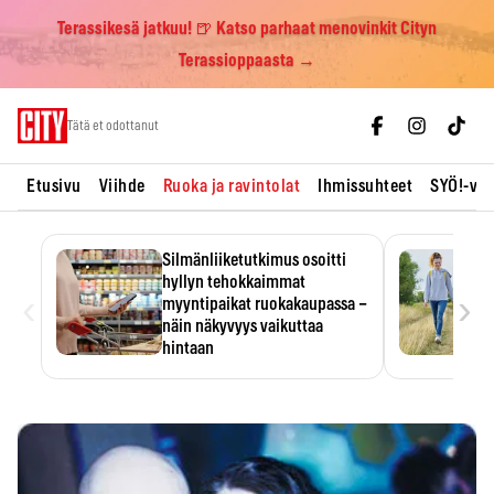
Terassikesä jatkuu! 🍺 Katso parhaat menovinkit Cityn
Terassioppaasta →
Skip
Tätä et odottanut
to
content
Etusivu
Viihde
Ruoka ja ravintolat
Ihmissuhteet
SYÖ!-vii
Silmänliiketutkimus osoitti
hyllyn tehokkaimmat
‹
›
myyntipaikat ruokakaupassa –
näin näkyvyys vaikuttaa
hintaan
Tuotteen paikka hyllyssä
ratkaisee, huomataanko se.
Kauppiaat hyödyntävät…