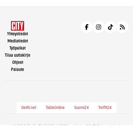
Yhteystiedot
Mediatiedot
Työpaikat
Tilaa uutiskirje
Ohjeet
Palaute
Deitti.net
TableOnline
Suomi24
Treffit24
© 2026 City.fi - Räväkkää sisältöä vuodesta -86 |
Evästeasetukset