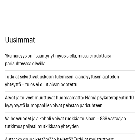
Uusimmat
Yksinäisyys on lisääntynyt myös siellä, missä ei odottaisi –
parisuhteessa olevilla
Tutkijat selvittivät uskoon tulemisen ja analyyttisen ajattelun
yhteyttä – tulos ei ollut aivan odotettu
Arvot ja toiveet muuttuvat huomaamatta: Nämä psykoterapeutin 10
kysymystä kumppanille voivat pelastaa parisuhteen
Vaihdevuodet ja alkoholi voivat ruokkia toisiaan – 936 vastaajan
tutkimus paljasti mutkikkaan yhteyden
Auttaako sauna kestämään hellettä? Tutkijat muistuttavat