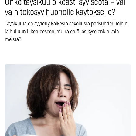
Onko täysikuu oikeasti syy seota – vai
vain tekosyy huonolle käytökselle?
Täysikuuta on syytetty kaikesta sekoilusta parisuhderiitoihin
ja hulluun liikenteeseen, mutta entä jos kyse onkin vain
meistä?