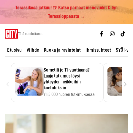
Terassikesä jatkuu! 🍺 Katso parhaat menovinkit Cityn
Terassioppaasta →
Skip
Tätä et odottanut
to
content
Etusivu
Viihde
Ruoka ja ravintolat
Ihmissuhteet
SYÖ!-vii
Sometili jo 11-vuotiaana?
Laaja tutkimus löysi
‹
›
yhteyden heikkoihin
koetuloksiin
Yli 5 000 nuoren tutkimuksessa
kuudennella luokalla sometilin…