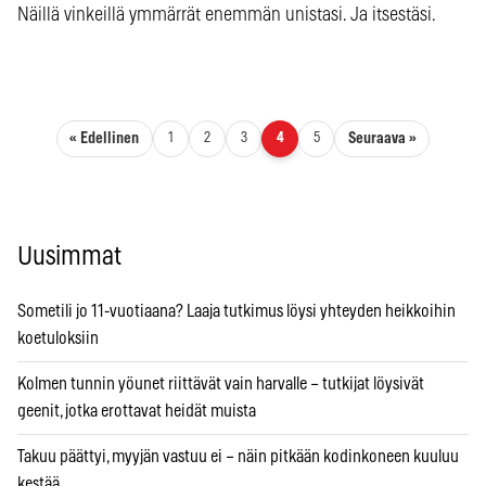
Näillä vinkeillä ymmärrät enemmän unistasi. Ja itsestäsi.
Artikkelien sivutus
« Edellinen
Seuraava »
1
2
3
4
5
Uusimmat
Sometili jo 11-vuotiaana? Laaja tutkimus löysi yhteyden heikkoihin
koetuloksiin
Kolmen tunnin yöunet riittävät vain harvalle – tutkijat löysivät
geenit, jotka erottavat heidät muista
Takuu päättyi, myyjän vastuu ei – näin pitkään kodinkoneen kuuluu
kestää