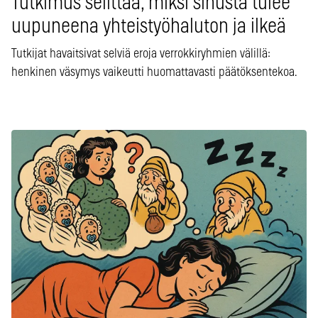
Tutkimus selittää, miksi sinusta tulee
uupuneena yhteistyöhaluton ja ilkeä
Tutkijat havaitsivat selviä eroja verrokkiryhmien välillä:
henkinen väsymys vaikeutti huomattavasti päätöksentekoa.