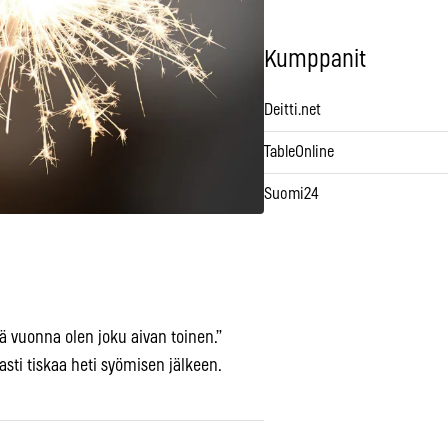
Kumppanit
Deitti.net
TableOnline
Suomi24
 vuonna olen joku aivan toinen.”
sti tiskaa heti syömisen jälkeen.