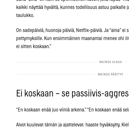
kaikki näyttää hyvältä, kunnes todellisuus astuu paikalle j
taulukko.
On sadepäiviä, huonoja päiviä, Netflix-päiviä. Ja “aina” ei s
pettymyksille. Kun ensimmäinen maanantai menee ohi il
ei sitten koskaan.”
Ei koskaan – se passiivis-aggres
“En koskaan enää juo viiniä arkena.” “En koskaan enää se
Aivot kuulevat tämän ja ajattelevat: haaste hyväksytty. Ki