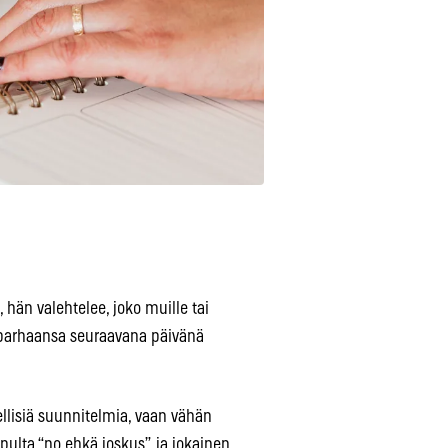
 hän valehtelee, joko muille tai
ät parhaansa seuraavana päivänä
ellisiä suunnitelmia, vaan vähän
lta “no ehkä joskus”, ja jokainen