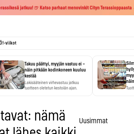
erassikesä jatkuu! 🍺 Katso parhaat menovinkit Cityn Terassioppaasta
Ö!-viikot
Silm
Takuu päättyi, myyjän vastuu ei –
hyl
näin pitkään kodinkoneen kuuluu
myy
kestää
näin
Lakisääteinen virhevastuu jatkuu
tuotteen oletetun kestoiän ajan.
Tuot
huom
hyö
ttavat: nämä
Uusimmat
t lähes kaikki