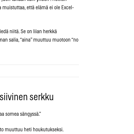
a muistuttaa, että elämä ei ole Excel-
iedä niitä. Se on liian herkkä
man salia, “aina” muuttuu muotoon “no
siivinen serkku
laa somea sängyssä.”
elto muuttuu heti houkutukseksi.