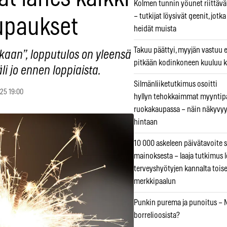
Kolmen tunnin yöunet riittävät
– tutkijat löysivät geenit, jotk
upaukset
heidät muista
Takuu päättyi, myyjän vastuu e
oskaan”, lopputulos on yleensä
pitkään kodinkoneen kuuluu k
äli jo ennen loppiaista.
Silmänliiketutkimus osoitti
025 19:00
hyllyn tehokkaimmat myyntip
ruokakaupassa – näin näkyvyy
hintaan
10 000 askeleen päivätavoite 
mainoksesta – laaja tutkimus l
terveyshyötyjen kannalta tois
merkkipaalun
Punkin purema ja punoitus – M
borrelioosista?