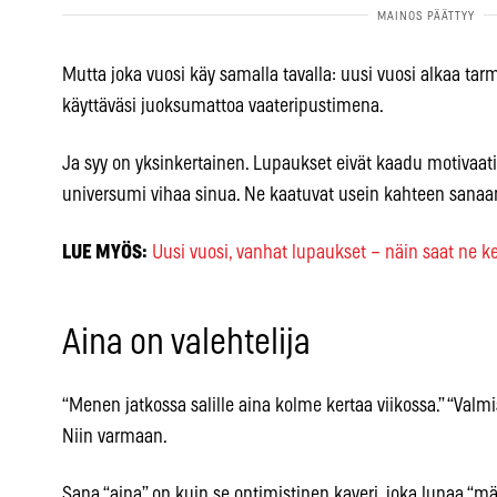
Mutta joka vuosi käy samalla tavalla: uusi vuosi alkaa tarm
käyttäväsi juoksumattoa vaateripustimena.
Ja syy on yksinkertainen. Lupaukset eivät kaadu motivaati
universumi vihaa sinua. Ne kaatuvat usein kahteen sanaan
LUE MYÖS:
Uusi vuosi, vanhat lupaukset – näin saat ne 
Aina on valehtelija
“Menen jatkossa salille aina kolme kertaa viikossa.” “Valmist
Niin varmaan.
Sana “aina” on kuin se optimistinen kaveri, joka lupaa “m