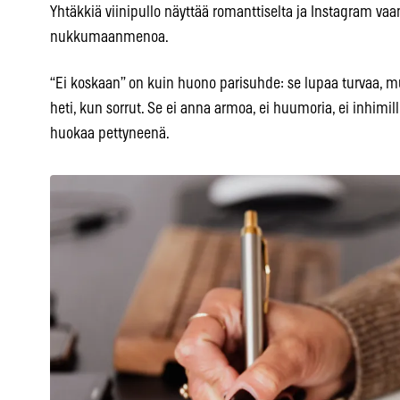
Yhtäkkiä viinipullo näyttää romanttiselta ja Instagram v
nukkumaanmenoa.
“Ei koskaan” on kuin huono parisuhde: se lupaa turvaa, mu
heti, kun sorrut. Se ei anna armoa, ei huumoria, ei inhimilli
huokaa pettyneenä.