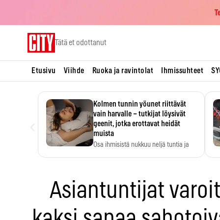
T
Skip
Tätä et odottanut
to
content
Etusivu
Viihde
Ruoka ja ravintolat
Ihmissuhteet
SY
Kolmen tunnin yöunet riittävät
vain harvalle – tutkijat löysivät
‹
geenit, jotka erottavat heidät
muista
Osa ihmisistä nukkuu neljä tuntia ja
voi silti…
Asiantuntijat varoi
kaksi sanaa sabotoiva