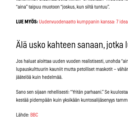
“aina” taipuu muotoon “joskus, kun siltä tuntuu”.
LUE MYÖS:
Uudenvuodenaatto kumppanin kanssa: 7 ideaa i
Älä usko kahteen sanaan, jotka l
Jos haluat aloittaa uuden vuoden realistisesti, unohda “ain
lupauskulttuurin kauniit mutta petolliset maskotit – vä
jäätelöä kuin hedelmää.
Sano sen sijaan rehellisesti: “Yritän parhaani.” Se kuulos
kestää pidempään kuin yksikään kuntosalijäsenyys tamm
Lähde:
BBC