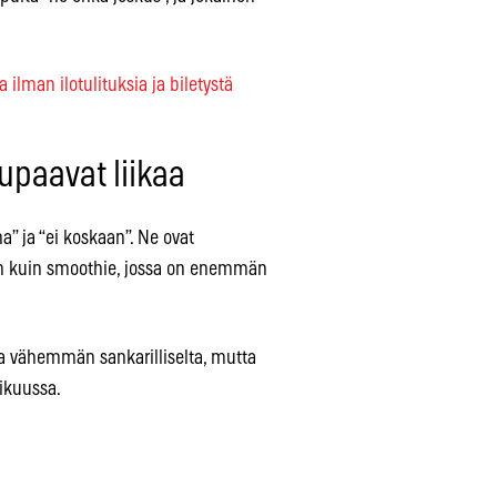
lman ilotulituksia ja biletystä
upaavat liikaa
a” ja “ei koskaan”. Ne ovat
hän kuin smoothie, jossa on enemmän
taa vähemmän sankarilliselta, mutta
ikuussa.