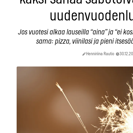
uudenvuodenl
Jos vuotesi alkaa lauseilla “aina” ja “ei k
sama: pizza, viinilasi ja pieni itsesä
Henniriina Rautio
30.12.2