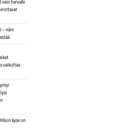
 vain harvalle
a erottavat
i – näin
estää
aikat
s vaikuttaa
syntyi
öysi
en
illoin kyse on