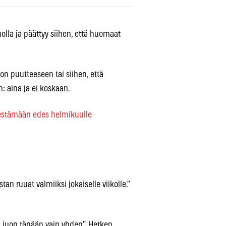
olla ja päättyy siihen, että huomaat
on puutteeseen tai siihen, että
: aina ja ei koskaan.
kestämään edes helmikuulle
an ruuat valmiiksi jokaiselle viikolle.”
ä juon tänään vain yhden”. Hetken