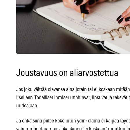
Joustavuus on aliarvostettua
Jos joku väittää olevansa aina jotain tai ei koskaan mitään,
itselleen. Todelliset ihmiset unohtavat, lipsuvat ja tekev
uudestaan.
Ja ehkä siinä piilee koko jutun ydin: elämä ei kaipaa täyd
vähemmän draamaa. Joka ikinen “ei koskaan” muuttuu lopu