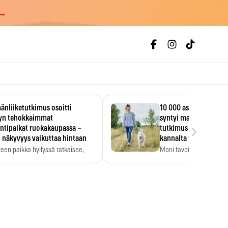
 →
änliiketutkimus osoitti
10 000 askeleen päivä
lyn tehokkaimmat
syntyi mainoksesta – 
›
ntipaikat ruokakaupassa –
tutkimus löysi tervey
 näkyvyys vaikuttaa hintaan
kannalta toisen merk
teen paikka hyllyssä ratkaisee,
Moni tavoittelee 10 000 
ataanko se. Kauppiaat
päivässä, vaikka luku…
dyntävät…