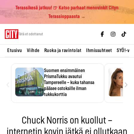
Terassikesä jatkuu! 🍺 Katso parhaat menovinkit Cityn
Terassioppaasta →
Skip
Tätä et odottanut
to
content
Etusivu
Viihde
Ruoka ja ravintolat
Ihmissuhteet
SYÖ!-vii
Suomen ensimmäinen
PrismaTukku avautui
‹
›
Tampereelle – kuka tahansa
pääsee ostoksille ilman
tukkukorttia
Ostoksille tarvitse tukkukorttia,
mutta yksikköhinta kannattaa
tarkistaa itse.
Chuck Norris on kuollut –
internetin kovin jätkä ei ollutkaan