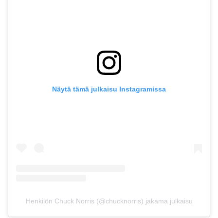
Näytä tämä julkaisu Instagramissa
Henkilön Chuck Norris (@chucknorris) jakama julkaisu