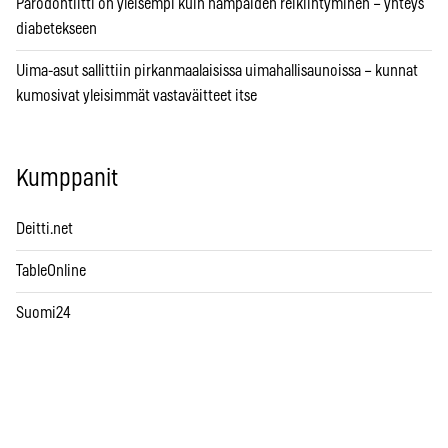
Parodontiitti on yleisempi kuin hampaiden reikiintyminen – yhteys
diabetekseen
Uima-asut sallittiin pirkanmaalaisissa uimahallisaunoissa – kunnat
kumosivat yleisimmät vastaväitteet itse
Kumppanit
Deitti.net
TableOnline
Suomi24