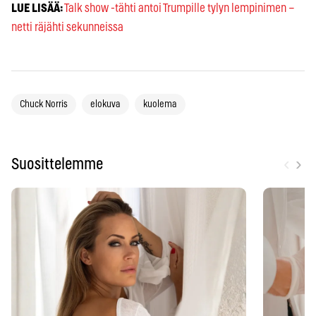
LUE LISÄÄ:
Talk show -tähti antoi Trumpille tylyn lempinimen –
netti räjähti sekunneissa
Chuck Norris
elokuva
kuolema
‹
›
Suosittelemme