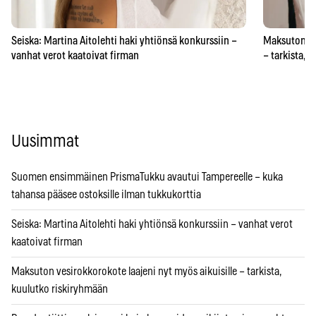
Seiska: Martina Aitolehti haki yhtiönsä konkurssiin –
Maksuton ves
vanhat verot kaatoivat firman
– tarkista, 
Uusimmat
Suomen ensimmäinen PrismaTukku avautui Tampereelle – kuka
tahansa pääsee ostoksille ilman tukkukorttia
Seiska: Martina Aitolehti haki yhtiönsä konkurssiin – vanhat verot
kaatoivat firman
Maksuton vesirokkorokote laajeni nyt myös aikuisille – tarkista,
kuulutko riskiryhmään