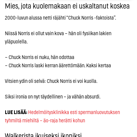
Mies, jota kuolemakaan ei uskaltanut koskea
2000-luvun alussa netti räjähti “Chuck Norris -faktoista”.
Niissä Norris ei ollut vain kova – hän oli fysiikan lakien
yläpuolella.
– Chuck Norris ei nuku, hän odottaa
– Chuck Norris laski kerran äärettömään. Kaksi kertaa
Vitsien ydin oli selvä: Chuck Norris ei voi kuolla.
Siksi ironia on nyt täydellinen – ja vähän absurdi.
LUE LISÄÄ:
Hedelmöitysklinikka esti spermanluovutuksen
tyhmiltä miehiltä – äo-raja herätti kohun
Walkerista ikuiseksi ikoniksi