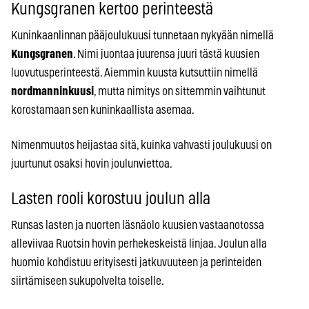
Kungsgranen kertoo perinteestä
Kuninkaanlinnan pääjoulukuusi tunnetaan nykyään nimellä
Kungsgranen
. Nimi juontaa juurensa juuri tästä kuusien
luovutusperinteestä. Aiemmin kuusta kutsuttiin nimellä
nordmanninkuusi
, mutta nimitys on sittemmin vaihtunut
korostamaan sen kuninkaallista asemaa.
Nimenmuutos heijastaa sitä, kuinka vahvasti joulukuusi on
juurtunut osaksi hovin joulunviettoa.
Lasten rooli korostuu joulun alla
Runsas lasten ja nuorten läsnäolo kuusien vastaanotossa
alleviivaa Ruotsin hovin perhekeskeistä linjaa. Joulun alla
huomio kohdistuu erityisesti jatkuvuuteen ja perinteiden
siirtämiseen sukupolvelta toiselle.