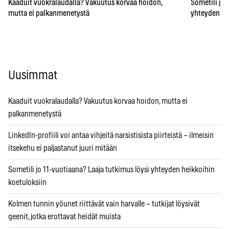
Kaaduit vuokralaudalla? Vakuutus korvaa hoidon,
Sometili jo 
mutta ei palkanmenetystä
yhteyden he
Uusimmat
Kaaduit vuokralaudalla? Vakuutus korvaa hoidon, mutta ei
palkanmenetystä
LinkedIn-profiili voi antaa vihjeitä narsistisista piirteistä – ilmeisin
itsekehu ei paljastanut juuri mitään
Sometili jo 11-vuotiaana? Laaja tutkimus löysi yhteyden heikkoihin
koetuloksiin
Kolmen tunnin yöunet riittävät vain harvalle – tutkijat löysivät
geenit, jotka erottavat heidät muista