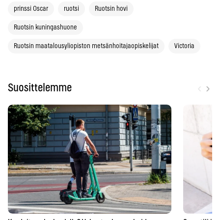
prinssi Oscar
ruotsi
Ruotsin hovi
Ruotsin kuningashuone
Ruotsin maatalousyliopiston metsänhoitajaopiskelijat
Victoria
‹
›
Suosittelemme