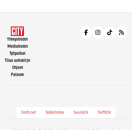
Yhteystiedot
Mediatiedot
Työpaikat
Tilaa uutiskirje
Ohjeet
Palaute
Deitti.net
TableOnline
Suomi24
Treffit24
© 2026 City.fi - Räväkkää sisältöä vuodesta -86 |
Evästeasetukset