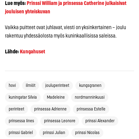
Lue myös:
Prinssi William ja prinsessa Catherine julkaisivat
jouluisen yhteiskuvan
Vaikka puitteet ovat juhlavat, viesti on yksinkertainen – joulu
rakentuu yhdessäolosta myös kuninkaallisissa saleissa.
Lähde:
Kungahuset
hovi
ilmiöt
jouluperinteet
kungsgranen
kuningatar Silvia
Madeleine
nordmanninkuusi
perinteet
prinsessa Adrienne
prinsessa Estelle
prinsessa Iines
prinsessa Leonore
prinssi Alexander
prinssi Gabriel
prinssi Julian
prinssi Nicolas