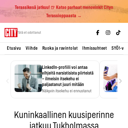
Terassikesä jatkuu! 🍺 Katso parhaat menovinkit Cityn
Terassioppaasta →
Skip
Tätä et odottanut
to
content
Etusivu
Viihde
Ruoka ja ravintolat
Ihmissuhteet
SYÖ!-vii
LinkedIn-profiili voi antaa
vihjeitä narsistisista piirteistä
‹
›
– ilmeisin itsekehu ei
paljastanut juuri mitään
Näkyvin itsekehu ei ennustanut
narsistisia piirteitä.
Kuninkaallinen kuusiperinne
jatkuu Tukholmassa