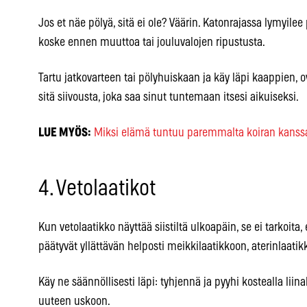
Jos et näe pölyä, sitä ei ole? Väärin. Katonrajassa lymyilee
koske ennen muuttoa tai jouluvalojen ripustusta.
Tartu jatkovarteen tai pölyhuiskaan ja käy läpi kaappien, o
sitä siivousta, joka saa sinut tuntemaan itsesi aikuiseksi.
LUE MYÖS:
Miksi elämä tuntuu paremmalta koiran kanssa?
4. Vetolaatikot
Kun vetolaatikko näyttää siistiltä ulkoapäin, se ei tarkoita,
päätyvät yllättävän helposti meikkilaatikkoon, aterinlaati
Käy ne säännöllisesti läpi: tyhjennä ja pyyhi kostealla liinal
uuteen uskoon.