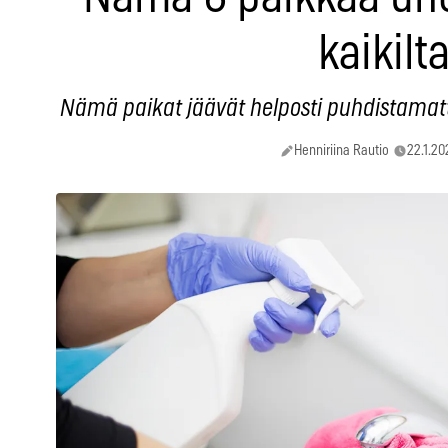
kaikilt
Nämä paikat jäävät helposti puhdistamatta,
Henniriina Rautio
22.1.20