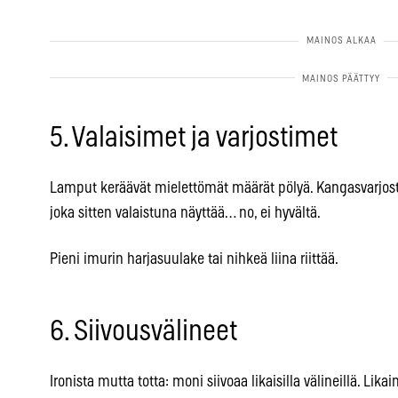
5. Valaisimet ja varjostimet
Lamput keräävät mielettömät määrät pölyä. Kangasvarjosti
joka sitten valaistuna näyttää… no, ei hyvältä.
Pieni imurin harjasuulake tai nihkeä liina riittää.
6. Siivousvälineet
Ironista mutta totta: moni siivoaa likaisilla välineillä. Li