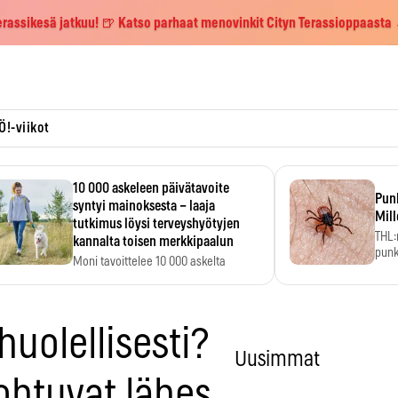
erassikesä jatkuu! 🍺 Katso parhaat menovinkit Cityn Terassioppaasta
Ö!-viikot
10 000 askeleen päivätavoite
Pun
syntyi mainoksesta – laaja
Mill
tutkimus löysi terveyshyötyjen
THL:
kannalta toisen merkkipaalun
punk
Moni tavoittelee 10 000 askelta
kym
päivässä, vaikka luku…
huolellisesti?
Uusimmat
htuvat lähes