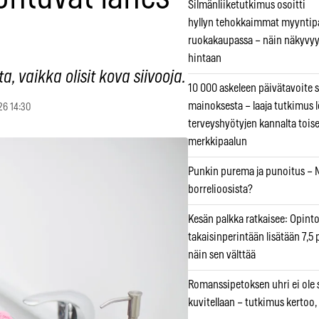
Silmänliiketutkimus osoitti
hyllyn tehokkaimmat myyntip
a
ruokakaupassa – näin näkyvyy
hintaan
 vaikka olisit kova siivooja.
10 000 askeleen päivätavoite 
mainoksesta – laaja tutkimus l
26 14:30
terveyshyötyjen kannalta tois
merkkipaalun
Punkin purema ja punoitus – M
borrelioosista?
Kesän palkka ratkaisee: Opint
takaisinperintään lisätään 7,5 
näin sen välttää
Romanssipetoksen uhri ei ole se
kuvitellaan – tutkimus kertoo,