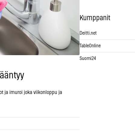
Kumppanit
Deitti.net
TableOnline
Suomi24
rääntyy
ot ja imuroi joka viikonloppu ja