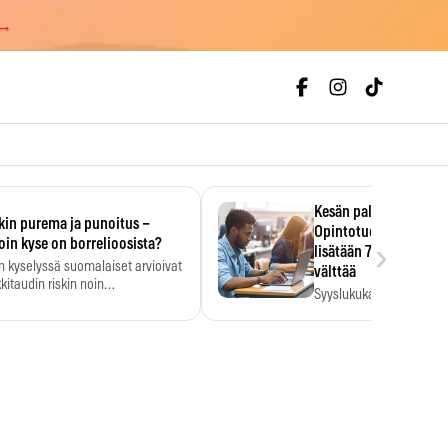
 →
Kesän palkka ratkaise
kin purema ja punoitus –
Opintotuen takaisinp
›
oin kyse on borrelioosista?
lisätään 7,5 prosentti
n kyselyssä suomalaiset arvioivat
välttää
kitaudin riskin noin
Syyslukukauden tukikuu
menkertaiseksi…
määrä ratkeaa sillä, mit
ehti…