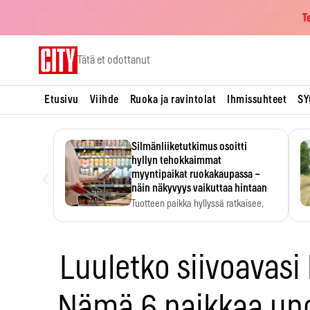
T
Skip
Tätä et odottanut
to
content
Etusivu
Viihde
Ruoka ja ravintolat
Ihmissuhteet
SY
Silmänliiketutkimus osoitti
hyllyn tehokkaimmat
‹
myyntipaikat ruokakaupassa –
näin näkyvyys vaikuttaa hintaan
Tuotteen paikka hyllyssä ratkaisee,
huomataanko se. Kauppiaat
hyödyntävät…
Luuletko siivoavasi 
Nämä 6 paikkaa uno