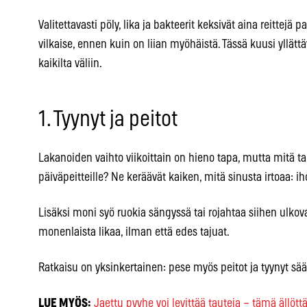
Valitettavasti pöly, lika ja bakteerit keksivät aina reittejä
vilkaise, ennen kuin on liian myöhäistä. Tässä kuusi yllättä
kaikilta väliin.
1. Tyynyt ja peitot
Lakanoiden vaihto viikoittain on hieno tapa, mutta mitä tap
päiväpeitteille? Ne keräävät kaiken, mitä sinusta irtoaa: ih
Lisäksi moni syö ruokia sängyssä tai rojahtaa siihen ulkov
monenlaista likaa, ilman että edes tajuat.
Ratkaisu on yksinkertainen: pese myös peitot ja tyynyt sään
LUE MYÖS:
Jaettu pyyhe voi levittää tauteja – tämä ällöt