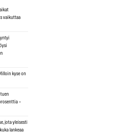
aikat
s vaikuttaa
syntyi
öysi
en
illoin kyse on
otuen
prosenttia –
, jota yleisesti
 kuka lankeaa