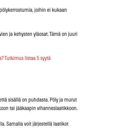
 pölykerrostumia, joihin ei kukaan
vien ja kehysten yläosat. Tämä on juuri
 Tutkimus listaa 5 syytä
 että sisällä on puhdasta. Pöly ja murut
kkoon tai jääkaapin vihanneslaatikkoon.
la. Samalla voit järjestellä laatikot