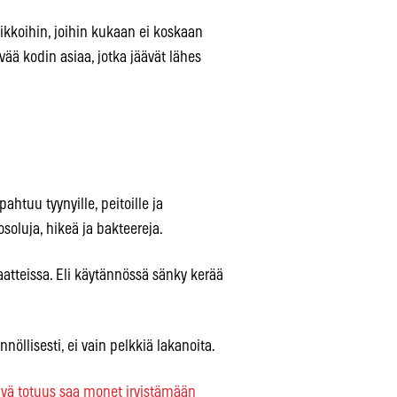
 paikkoihin, joihin kukaan ei koskaan
vää kodin asiaa, jotka jäävät lähes
ahtuu tyynyille, peitoille ja
osoluja, hikeä ja bakteereja.
aatteissa. Eli käytännössä sänky kerää
nöllisesti, ei vain pelkkiä lakanoita.
tävä totuus saa monet irvistämään