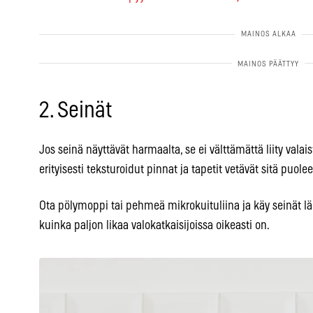
2. Seinät
Jos seinä näyttävät harmaalta, se ei välttämättä liity valai
erityisesti teksturoidut pinnat ja tapetit vetävät sitä puol
Ota pölymoppi tai pehmeä mikrokuituliina ja käy seinät läp
kuinka paljon likaa valokatkaisijoissa oikeasti on.