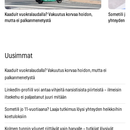
Kaaduit vuokralaudalla? Vakuutus korvaa hoidon,
Sometili jo 
mutta ei palkanmenetystä
yhteyden he
Uusimmat
Kaaduit vuokralaudalla? Vakuutus korvaa hoidon, mutta ei
palkanmenetystä
LinkedIn-profiili voi antaa vihjeitä narsistisista piirteistä – ilmeisin
itsekehu ei paljastanut juuri mitään
Sometili jo 11-vuotiaana? Laaja tutkimus löysi yhteyden heikkoihin
koetuloksiin
Kolmen tunnin yöunet riittävät vain harvalle – tutkijat löysivät