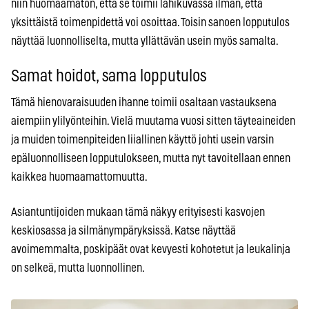
niin huomaamaton, että se toimii lähikuvassa ilman, että
yksittäistä toimenpidettä voi osoittaa. Toisin sanoen lopputulos
näyttää luonnolliselta, mutta yllättävän usein myös samalta.
Samat hoidot, sama lopputulos
Tämä hienovaraisuuden ihanne toimii osaltaan vastauksena
aiempiin ylilyönteihin. Vielä muutama vuosi sitten täyteaineiden
ja muiden toimenpiteiden liiallinen käyttö johti usein varsin
epäluonnolliseen lopputulokseen, mutta nyt tavoitellaan ennen
kaikkea huomaamattomuutta.
Asiantuntijoiden mukaan tämä näkyy erityisesti kasvojen
keskiosassa ja silmänympäryksissä. Katse näyttää
avoimemmalta, poskipäät ovat kevyesti kohotetut ja leukalinja
on selkeä, mutta luonnollinen.