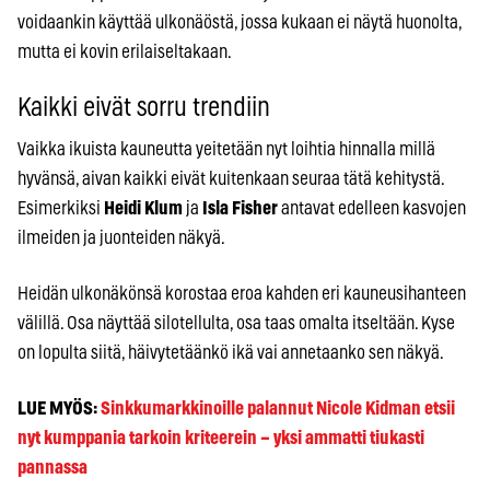
voidaankin käyttää ulkonäöstä, jossa kukaan ei näytä huonolta,
mutta ei kovin erilaiseltakaan.
Kaikki eivät sorru trendiin
Vaikka ikuista kauneutta yeitetään nyt loihtia hinnalla millä
hyvänsä, aivan kaikki eivät kuitenkaan seuraa tätä kehitystä.
Esimerkiksi
Heidi Klum
ja
Isla Fisher
antavat edelleen kasvojen
ilmeiden ja juonteiden näkyä.
Heidän ulkonäkönsä korostaa eroa kahden eri kauneusihanteen
välillä. Osa näyttää silotellulta, osa taas omalta itseltään. Kyse
on lopulta siitä, häivytetäänkö ikä vai annetaanko sen näkyä.
LUE MYÖS:
Sinkkumarkkinoille palannut Nicole Kidman etsii
nyt kumppania tarkoin kriteerein – yksi ammatti tiukasti
pannassa