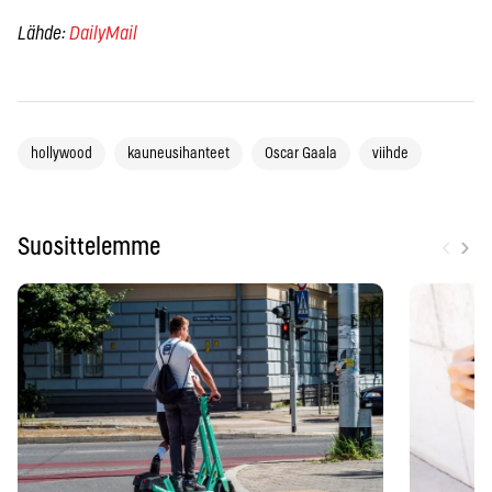
Lähde:
DailyMail
hollywood
kauneusihanteet
Oscar Gaala
viihde
‹
›
Suosittelemme