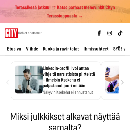
Terassikesä jatkuu! 🍺 Katso parhaat menovinkit Cityn
Terassioppaasta →
Skip
Tätä et odottanut
to
content
Etusivu
Viihde
Ruoka ja ravintolat
Ihmissuhteet
SYÖ!-vii
LinkedIn-profiili voi antaa
vihjeitä narsistisista piirteistä
‹
›
– ilmeisin itsekehu ei
paljastanut juuri mitään
Näkyvin itsekehu ei ennustanut
narsistisia piirteitä.
Miksi julkkikset alkavat näyttää
samalta?