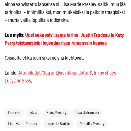
ainoa vahvistettu lapsensa oli Lisa Marie Presley. Kaikki muu jää
tarinoiksi – inhimillisiksi, monimutkaisiksi ja paikoin traagisiksi
– mutta vailla lopullisia todisteita.
Lue myös:
Uusi sukupolvi, sama tarina: Justin Trudeau ja Katy
Perry toistavat isän legendaarisen romanssin kaavaa
Toisaalta ehkä juuri siksi ne yhä kiehtovat.
Lähde:
Aftonbladet
,
”Jäg är Elvis riktiga dotter!”
,
In my shoes –
Lucy and Elvis
,
Desirée
elvis
Elvis Presley
Lisa Johansen
Lisa Marie Presley
Lucy de Barbin
Priscilla Presley