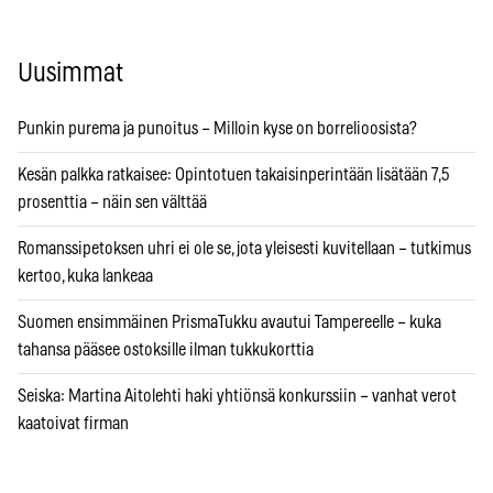
Uusimmat
Punkin purema ja punoitus – Milloin kyse on borrelioosista?
Kesän palkka ratkaisee: Opintotuen takaisinperintään lisätään 7,5
prosenttia – näin sen välttää
Romanssipetoksen uhri ei ole se, jota yleisesti kuvitellaan – tutkimus
kertoo, kuka lankeaa
Suomen ensimmäinen PrismaTukku avautui Tampereelle – kuka
tahansa pääsee ostoksille ilman tukkukorttia
Seiska: Martina Aitolehti haki yhtiönsä konkurssiin – vanhat verot
kaatoivat firman