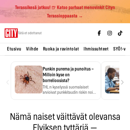
Terassikesä jatkuu! 🍺 Katso parhaat menovinkit Cityn
Terassioppaasta →
Skip
Tätä et odottanut
to
content
Etusivu
Viihde
Ruoka ja ravintolat
Ihmissuhteet
SYÖ!-vii
Punkin purema ja punoitus –
Milloin kyse on
‹
›
borrelioosista?
THL:n kyselyssä suomalaiset
arvioivat punkkitaudin riskin noin
kymmenkertaiseksi…
Nämä naiset väittävät olevansa
Elviksen tyttäriä —