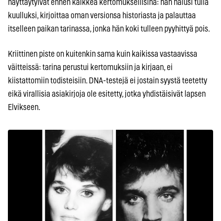
näyttäytyivät ennen kaikkea kertomuksellisina: hän halusi tulla
kuulluksi, kirjoittaa oman versionsa historiasta ja palauttaa
itselleen paikan tarinassa, jonka hän koki tulleen pyyhittyä pois.
Kriittinen piste on kuitenkin sama kuin kaikissa vastaavissa
väitteissä: tarina perustui kertomuksiin ja kirjaan, ei
kiistattomiin todisteisiin. DNA-testejä ei jostain syystä teetetty
eikä virallisia asiakirjoja ole esitetty, jotka yhdistäisivät lapsen
Elvikseen.