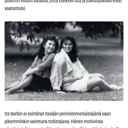
pidettiin visusti salassa, jotta Elviksen ura ja julkisuuskuva eivät
vaarantuisi.
De Barbin ei esittänyt itseään perinnönmetsästäjänä vaan
pikemminkin vaiettuna todistajana. Hänen motiivinsa