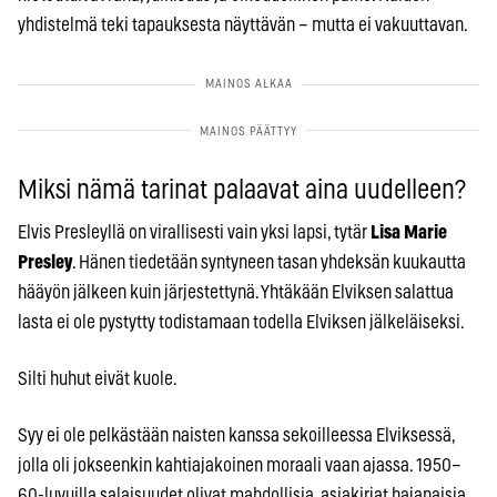
yhdistelmä teki tapauksesta näyttävän – mutta ei vakuuttavan.
Miksi nämä tarinat palaavat aina uudelleen?
Elvis Presleyllä on virallisesti vain yksi lapsi, tytär
Lisa Marie
Presley
. Hänen tiedetään syntyneen tasan yhdeksän kuukautta
hääyön jälkeen kuin järjestettynä. Yhtäkään Elviksen salattua
lasta ei ole pystytty todistamaan todella Elviksen jälkeläiseksi.
Silti huhut eivät kuole.
Syy ei ole pelkästään naisten kanssa sekoilleessa Elviksessä,
jolla oli jokseenkin kahtiajakoinen moraali vaan ajassa. 1950–
60-luvuilla salaisuudet olivat mahdollisia, asiakirjat hajanaisia