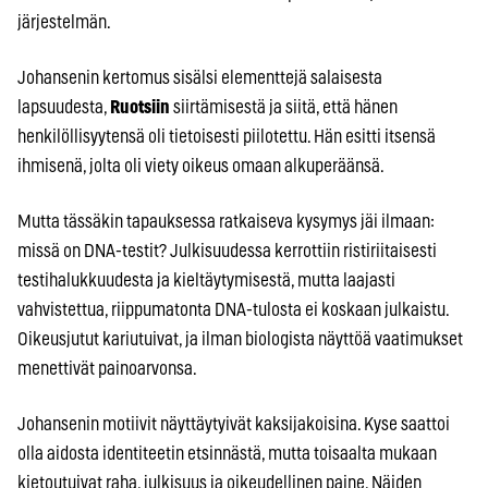
järjestelmän.
Johansenin kertomus sisälsi elementtejä salaisesta
lapsuudesta,
Ruotsiin
siirtämisestä ja siitä, että hänen
henkilöllisyytensä oli tietoisesti piilotettu. Hän esitti itsensä
ihmisenä, jolta oli viety oikeus omaan alkuperäänsä.
Mutta tässäkin tapauksessa ratkaiseva kysymys jäi ilmaan:
missä on DNA-testit? Julkisuudessa kerrottiin ristiriitaisesti
testihalukkuudesta ja kieltäytymisestä, mutta laajasti
vahvistettua, riippumatonta DNA-tulosta ei koskaan julkaistu.
Oikeusjutut kariutuivat, ja ilman biologista näyttöä vaatimukset
menettivät painoarvonsa.
Johansenin motiivit näyttäytyivät kaksijakoisina. Kyse saattoi
olla aidosta identiteetin etsinnästä, mutta toisaalta mukaan
kietoutuivat raha, julkisuus ja oikeudellinen paine. Näiden