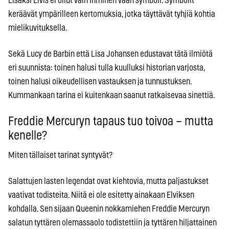
Lisäksi Elvis ei ollut vain ihminen vaan symboli. Symbolit
keräävät ympärilleen kertomuksia, jotka täyttävät tyhjiä kohtia
mielikuvituksella.
Sekä Lucy de Barbin että Lisa Johansen edustavat tätä ilmiötä
eri suunnista: toinen halusi tulla kuulluksi historian varjosta,
toinen halusi oikeudellisen vastauksen ja tunnustuksen.
Kummankaan tarina ei kuitenkaan saanut ratkaisevaa sinettiä.
Freddie Mercuryn tapaus tuo toivoa – mutta
kenelle?
Miten tällaiset tarinat syntyvät?
Salattujen lasten legendat ovat kiehtovia, mutta paljastukset
vaativat todisteita. Niitä ei ole esitetty ainakaan Elviksen
kohdalla. Sen sijaan Queenin nokkamiehen Freddie Mercuryn
salatun tyttären olemassaolo todistettiin ja tyttären hiljattainen