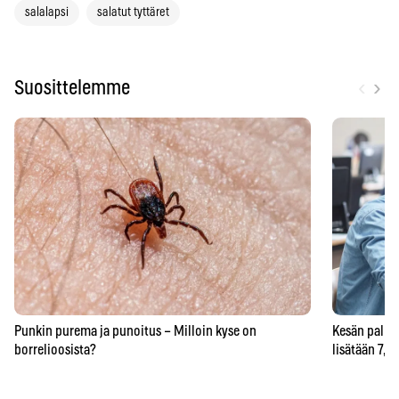
salalapsi
salatut tyttäret
‹
›
Suosittelemme
Punkin purema ja punoitus – Milloin kyse on
Kesän palkka
borrelioosista?
lisätään 7,5