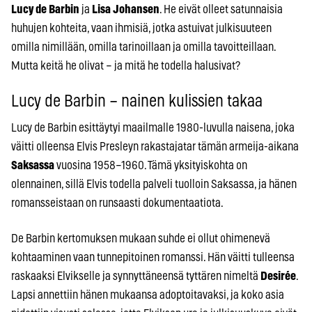
Lucy de Barbin
ja
Lisa Johansen
. He eivät olleet satunnaisia
huhujen kohteita, vaan ihmisiä, jotka astuivat julkisuuteen
omilla nimillään, omilla tarinoillaan ja omilla tavoitteillaan.
Mutta keitä he olivat – ja mitä he todella halusivat?
Lucy de Barbin – nainen kulissien takaa
Lucy de Barbin esittäytyi maailmalle 1980-luvulla naisena, joka
väitti olleensa Elvis Presleyn rakastajatar tämän armeija-aikana
Saksassa
vuosina 1958–1960. Tämä yksityiskohta on
olennainen, sillä Elvis todella palveli tuolloin Saksassa, ja hänen
romansseistaan on runsaasti dokumentaatiota.
De Barbin kertomuksen mukaan suhde ei ollut ohimenevä
kohtaaminen vaan tunnepitoinen romanssi. Hän väitti tulleensa
raskaaksi Elvikselle ja synnyttäneensä tyttären nimeltä
Desirée
.
Lapsi annettiin hänen mukaansa adoptoitavaksi, ja koko asia