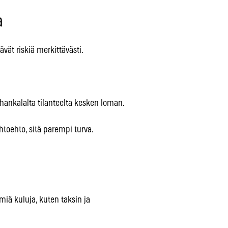
a
tävät riskiä merkittävästi.
a hankalalta tilanteelta kesken loman.
oehto, sitä parempi turva.
miä kuluja, kuten taksin ja