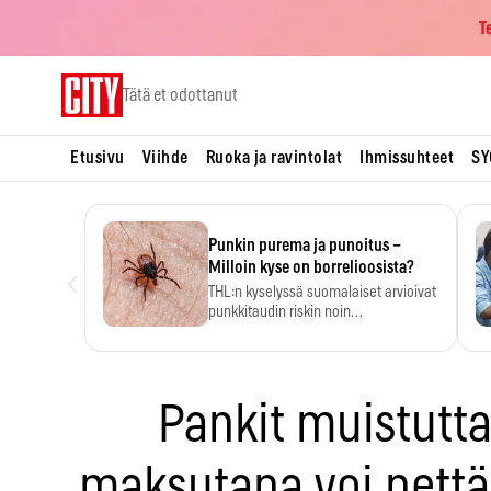
T
Skip
Tätä et odottanut
to
content
Etusivu
Viihde
Ruoka ja ravintolat
Ihmissuhteet
SY
Punkin purema ja punoitus –
‹
Milloin kyse on borrelioosista?
THL:n kyselyssä suomalaiset arvioivat
punkkitaudin riskin noin
kymmenkertaiseksi…
Pankit muistutt
maksutapa voi pettä