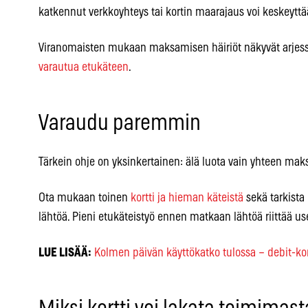
katkennut verkkoyhteys tai kortin maarajaus voi keskeyt
Viranomaisten mukaan maksamisen häiriöt näkyvät arjessa 
varautua etukäteen
.
Varaudu paremmin
Tärkein ohje on yksinkertainen: älä luota vain yhteen mak
Ota mukaan toinen
kortti ja hieman käteistä
sekä tarkista 
lähtöä. Pieni etukäteistyö ennen matkaan lähtöä riittää u
LUE LISÄÄ:
Kolmen päivän käyttökatko tulossa – debit-kor