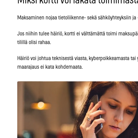
Miksi kortti voi lakata toimimast
Maksaminen nojaa tietoliikenne- sekä sähköyhteyksiin ja 
Jos niihin tulee häiriö, kortti ei välttämättä toimi maksup
tilillä olisi rahaa.
Häiriö voi johtua teknisestä viasta, kyberpoikkeamasta tai yk
maarajaus ei kata kohdemaata.