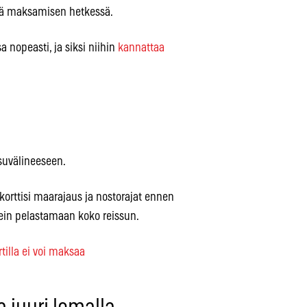
tää maksamisen hetkessä.
nopeasti, ja siksi niihin
kannattaa
suvälineeseen.
korttisi maarajaus ja nostorajat ennen
sein pelastamaan koko reissun.
tilla ei voi maksaa