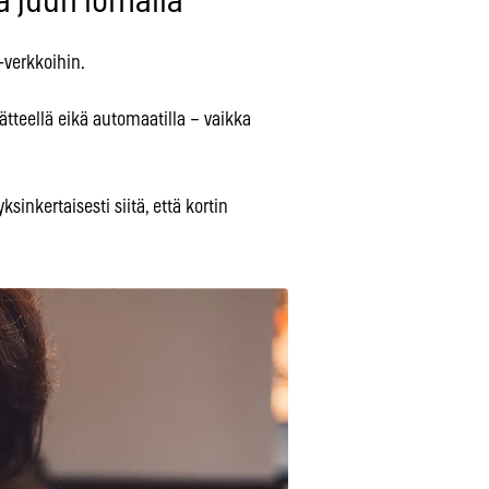
a juuri lomalla
-verkkoihin.
äätteellä eikä automaatilla – vaikka
sinkertaisesti siitä, että kortin