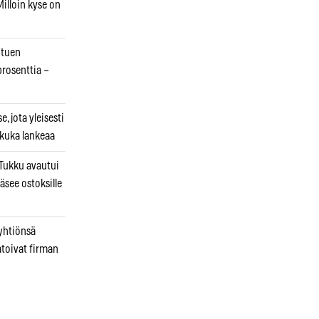
illoin kyse on
otuen
prosenttia –
, jota yleisesti
 kuka lankeaa
ukku avautui
äsee ostoksille
 yhtiönsä
atoivat firman