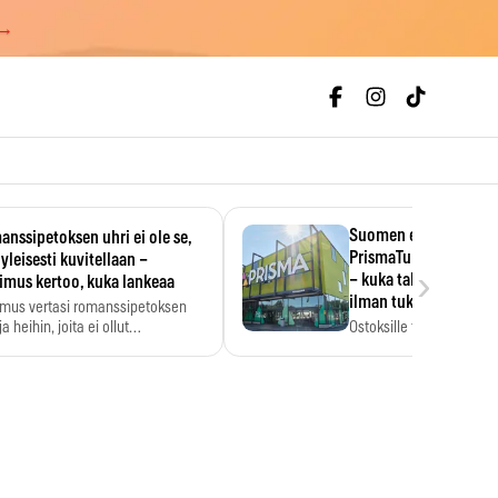
 →
Suomen ensimmäine
nssipetoksen uhri ei ole se,
PrismaTukku avautui 
 yleisesti kuvitellaan –
›
– kuka tahansa pääsee
imus kertoo, kuka lankeaa
ilman tukkukorttia
imus vertasi romanssipetoksen
a heihin, joita ei ollut…
Ostoksille tarvitse tukku
yksikköhinta kannattaa t