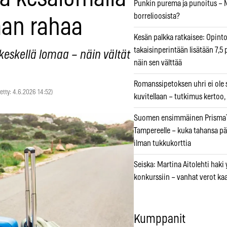
Punkin purema ja punoitus – M
borrelioosista?
man rahaa
Kesän palkka ratkaisee: Opint
takaisinperintään lisätään 7,5 
 keskellä lomaa – näin vältät
näin sen välttää
Romanssipetoksen uhri ei ole se
tetty: 4.6.2026 14:52)
kuvitellaan – tutkimus kertoo,
Suomen ensimmäinen PrismaT
Tampereelle – kuka tahansa pä
ilman tukkukorttia
Seiska: Martina Aitolehti haki
konkurssiin – vanhat verot ka
Kumppanit