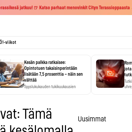
erassikesä jatkuu! 🍺 Katso parhaat menovinkit Cityn Terassioppaasta
Ö!-viikot
Kesän palkka ratkaisee:
Roma
Opintotuen takaisinperintään
jota
lisätään 7,5 prosenttia – näin sen
tutk
välttää
Tutk
Syyslukukauden tukikuukausien
uhrej
määrä ratkeaa sillä, mitä kesällä
ehti…
avat: Tämä
Uusimmat
ä kesälomalla