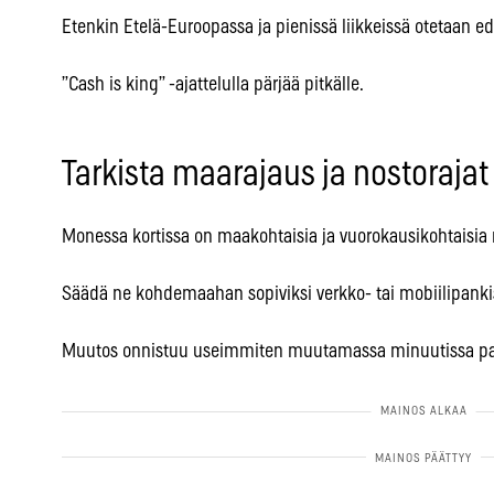
Etenkin Etelä-Euroopassa ja pienissä liikkeissä otetaan ed
”Cash is king” -ajattelulla pärjää pitkälle.
Tarkista maarajaus ja nostoraja
Monessa kortissa on maakohtaisia ja vuorokausikohtaisia r
Säädä ne kohdemaahan sopiviksi verkko- tai mobiilipanki
Muutos onnistuu useimmiten muutamassa minuutissa pa