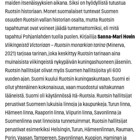
maiden itsenäisyyksien aikana. Siksi on hyödyllistä tutustua
Ruotsin historiaan. Monet suomalaiset tuntevat Suomen
osuuden Ruotsin vallan historian osalta, mutta Ruotsin
tapahtumat ovat voineet jäädä tuntemattomiksi, eli mitä
tapahtui Pohjanlahden tuolla puolen. Kirjailija
Sanna-Mari Hovin
Viikingeistä Victoriaan – Ruotsin monarkian tarina
(Minerva,
2021) tarjoaa tarinan, joka keskittyy Ruotsin tarinaan aina
muinaisista viikingeistä nykypäivän kuningashuoneen jäseniin.
Ruotsin hallitsijat olivat myös Suomen hallitsijoita yli 600
vuoden ajan. Suomi kuului Ruotsin kuningaskuntaan. Suomi ei
ollut yhtenäinen kokonaisuus, vaan muodostui valtakunnan
lääneistä. Suomi oli käytännössä Itä-Ruotsia. Ruotsin hallitsijat
perustivat Suomeen lukuisia linnoja ja kaupunkeja. Turun linna,
Hämeen linna, Raaporin linna, Viipurin linna, Savonlinna ja
Suomenlinna ovat linnoista tunnetuimmat. Ruotsin hallitsijat
perustivat esimerkiksi Helsingin, Turun, Hämeenlinnan, Rauman,
Porin, Vaasan, Tampereen, Savonlinnan, Kuopion, Haminan ja