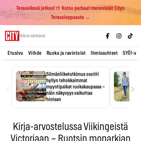
Terassikesä jatkuu! 🍺 Katso parhaat menovinkit Cityn
Terassioppaasta →
Skip
Tätä et odottanut
to
content
Etusivu
Viihde
Ruoka ja ravintolat
Ihmissuhteet
SYÖ!-vii
Silmänliiketutkimus osoitti
hyllyn tehokkaimmat
‹
›
myyntipaikat ruokakaupassa –
näin näkyvyys vaikuttaa
hintaan
Tuotteen paikka hyllyssä
ratkaisee, huomataanko se.
Kauppiaat hyödyntävät…
Kirja-arvostelussa Viikingeistä
Victoriaan – Ruotsin monarkian