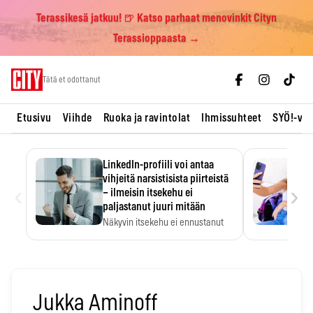
Terassikesä jatkuu! 🍺 Katso parhaat menovinkit Cityn
Terassioppaasta →
Skip
Tätä et odottanut
to
content
Etusivu
Viihde
Ruoka ja ravintolat
Ihmissuhteet
SYÖ!-vii
LinkedIn-profiili voi antaa
vihjeitä narsistisista piirteistä
‹
›
– ilmeisin itsekehu ei
paljastanut juuri mitään
Näkyvin itsekehu ei ennustanut
narsistisia piirteitä.
Jukka Aminoff