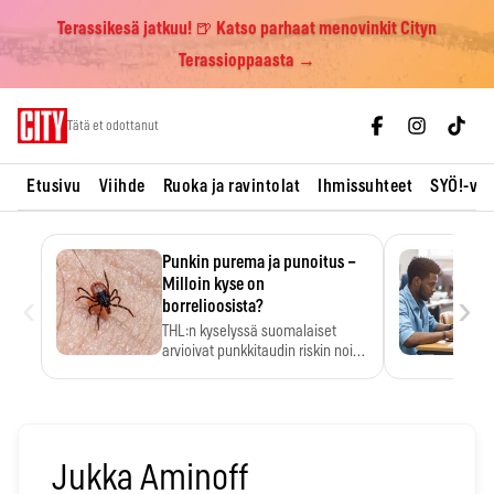
Terassikesä jatkuu! 🍺 Katso parhaat menovinkit Cityn
Terassioppaasta →
Skip
Tätä et odottanut
to
content
Etusivu
Viihde
Ruoka ja ravintolat
Ihmissuhteet
SYÖ!-vii
Punkin purema ja punoitus –
Milloin kyse on
‹
›
borrelioosista?
THL:n kyselyssä suomalaiset
arvioivat punkkitaudin riskin noin
kymmenkertaiseksi…
Jukka Aminoff