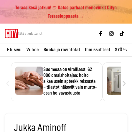
Terassikesä jatkuu! 🍺 Katso parhaat menovinkit Cityn
Terassioppaasta →
Skip
Tätä et odottanut
to
content
Etusivu
Viihde
Ruoka ja ravintolat
Ihmissuhteet
SYÖ!-vii
Suomessa on virallisesti 62
000 omaishoitajaa: hoito
‹
›
alkaa usein apteekkireissusta
– tilastot näkevät vain murto-
osan hoivavastuusta
Omaishoitajaliiton arvion mukaan
noin 350 000 suomalaista
kantaa…
Jukka Aminoff