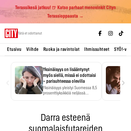
Terassikesä jatkuu! 🍺 Katso parhaat menovinkit Cityn
Terassioppaasta →
Skip
Tätä et odottanut
to
content
Etusivu
Viihde
Ruoka ja ravintolat
Ihmissuhteet
SYÖ!-vii
Yksinäisyys on lisääntynyt
myös siellä, missä ei odottaisi
‹
›
– parisuhteessa olevilla
Yksinäisyys yleistyi Suomessa 8,5
prosenttiyksikköä neljässä
vuodessa. Se…
Darra esteenä
suomalaisfutareiden