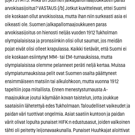
[b]KYSYMYS: Mikä on Suomen jalkapallomaajoukkueen paras
arvokisasijoitus? VASTAUS:[/b] Jotkut kuvittelevat, ettei Suomi
ole koskaan ollut arvokisoissa, mutta ihan niin surkeasti asia ei
oikeasti ole. Suomen jalkapallomaajoukkueen paras
arvokisasijoitus on hienosti neljäs vuoden 1912 Tukholman
olympialaisissa ja pronssiinkin olisi ollut saumat, jos meidän
pojat eivät olisi olleet krapulassa. Kaikki tietävät, että Suomi ei
ole koskaan esiintynyt MM- tai EM-turnauksissa, mutta
olympialaisissa olemme pelanneet peräti neljä kertaa. Muissa
olympiaturnauksissa pelit ovat Suomen osalta päättyneet
ensimmäiseen matsiin tai alkulohkoon, mutta vuonna 1912
tapeltiin jopa mitallista. Ennen menestysturnausta A-
maajoukkue joutui käymään kovan taistelun, jotta joukkue
saataisiin lähetettyä edes Tukholmaan. Taloudelliset vaikeudet ja
paidan väri tuottivat ongelmia. Asiat saatiin kuntoon ja paidan
värit olivat lopulta punaiset HIFK:n edustusasut, joiden valkoinen
tähti oli peitetty leijonavaakunalla. Punaiset Huuhkajat aloittivat