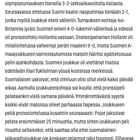
olympiaturnauksen hienolla 3-2-jatkoaikavoitolla Italiasta.
Seuraavassa ottelussa Suomi kaatoi naapurimaa Venäjän 2-1,
jonka myötä joukkue eteni välieriin. Turnauksen voittaja Iso-
Britannia jyräsi Suomen selvin 4-0-lukemin välierissä ja edessä
oli pronssiottelu Hollantia vastaan. Oranssipaitainen Hollanti oli
mitaliottelussa vahvempi peräti maalein 9-0, mutta Suomen A-
maajoukkueen valmistautumista matsiin häiritsi epätietoisuus
pelin ajankohdasta. Suomen joukkue oli viettänyt matsia
edeltävän illan Tukholman yössä kosteissa merkeissä.
Suomalaiset uskoivat, että otteluun olisi ollut vielä kaksi päivää
aikaa. Aamulla joukkueenjohtaja sai kuulla, että pronssipeli
pelataankin vielä samana päivänä. Ymmärrettävästä syystä
kaikki eivät matsissa olleet parhaassa hapessa. Joukkueen
peliä pronssiottelussa kuvattiin seuraavasti: Pojat jaksoivat
pelata ensimmäiset 25 minuuttia, mutta sitten joukkueen peli
muuttui sellaiseksi, että saattaa olla ettei suomalainen
jalkapallojoukkue ole koskaan pelannut näin huonosti. [i]Seuraa