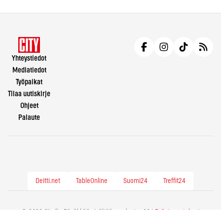
Yhteystiedot
Mediatiedot
Työpaikat
Tilaa uutiskirje
Ohjeet
Palaute
Deitti.net
TableOnline
Suomi24
Treffit24
© 2026 City.fi - Räväkkää sisältöä vuodesta -86 |
Evästeasetukset