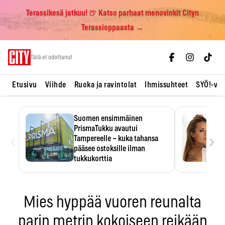
Terassikesä jatkuu! 🍺 Katso parhaat menovinkit Cityn
Terassioppaasta →
Skip
Tätä et odottanut
to
content
Etusivu
Viihde
Ruoka ja ravintolat
Ihmissuhteet
SYÖ!-vii
Suomen ensimmäinen
PrismaTukku avautui
‹
›
Tampereelle – kuka tahansa
pääsee ostoksille ilman
tukkukorttia
Ostoksille tarvitse tukkukorttia,
mutta yksikköhinta kannattaa
tarkistaa itse.
Mies hyppää vuoren reunalta
parin metrin kokoiseen reikään