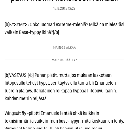
13.8.2015 12:27
[b]KYSYMYS: Onko Tuomari extreme-miehiä? Mikä on mielestäsi
vaikein Base-hyppy ikinä?[/b]
[b]VASTAUS:[/b] Pahan pistit, mutta jos mukaan lasketaan
liitopuvulla tehdyt hypyt, sen täytyy olla tämä Uli Emanuelen
tuorein pläjäys. Italialainen reikäpää hyppää liitopuvullaan n.
kahden metrin reijästä.
Wingsuit fly -pilotti Emanuele lentää ehkä kaikkein
teknisimmän ja vaikeimman base-hypyn, mitä koskaan on tehty.
Viimeiset kolme vuotta Uli oli haaveillut ja unelmoinut