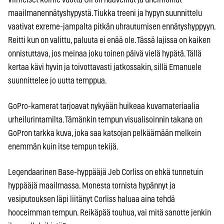
maailmanennätyshypystä. Tiukka treeni ja hypyn suunnittelu
vaativat exreme-jampalta pitkän uhrautumisen ennätyshyppyyn.
Reitti kun on valittu, paluuta ei enää ole. Tässä lajissa on kaiken
onnistuttava, jos meinaa joku toinen päivä vielä hypätä. Tällä
kertaa kävi hyvin ja toivottavasti jatkossakin, sillä Emanuele
suunnittelee jo uutta temppua.
GoPro-kamerat tarjoavat nykyään huikeaa kuvamateriaalia
urheilurintamilta. Tämänkin tempun visualisoinnin takana on
GoPron tarkka kuva, joka saa katsojan pelkäämään melkein
enemmän kuin itse tempun tekijä.
Legendaarinen Base-hyppääjä Jeb Corliss on ehkä tunnetuin
hyppääjä maailmassa. Monesta tornista hypännyt ja
vesiputouksen läpi liitänyt Corliss haluaa aina tehdä
hooceimman tempun. Reikäpää touhua, vai mitä sanotte jenkin