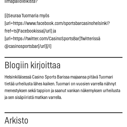
ilmapalloleikistä?
[i]Seuraa Tuomaria myös
[url=https://www.facebook.com/sportsbarcasinohelsinki?
fref=ts]Facebookissa[/url] ja
[url=https://twitter.com/CasinoSportsBar]Twitterissä
@casinosportsbar[/url][/i]
Blogiin kirjoittaa
Helsinkiläisessä Casino Sports Barissa majaansa pitävä Tuomari
tietää urheilusta lähes kaiken. Tuomari on vuosien varrella nähnyt
menestyksen sekä tappion ja saanut vankan näkemyksen urheilusta
ja sen sisäpiiristä matkan varrella.
Arkisto