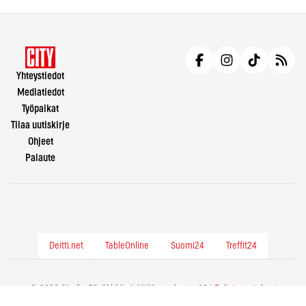
Yhteystiedot
Mediatiedot
Työpaikat
Tilaa uutiskirje
Ohjeet
Palaute
Deitti.net
TableOnline
Suomi24
Treffit24
© 2026 City.fi - Räväkkää sisältöä vuodesta -86 |
Evästeasetukset