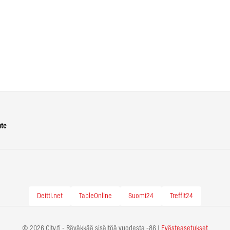
ute
Deitti.net
TableOnline
Suomi24
Treffit24
© 2026 City.fi - Räväkkää sisältöä vuodesta -86 |
Evästeasetukset