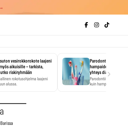
 →
uton vesirokkorokote laajeni
Parodontiitti on ylei
myös aikuisille – tarkista,
hampaiden reikiintym
›
lutko riskiryhmään
yhteys diabetekseen
allinen rokotusohjelma laajeni
Parodontiitti on Suomes
uun alussa.
kuin hampaiden reikiint
aa
 Barissa