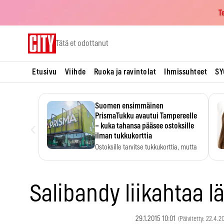
T
Skip
Tätä et odottanut
to
content
Etusivu
Viihde
Ruoka ja ravintolat
Ihmissuhteet
SY
Suomen ensimmäinen
PrismaTukku avautui Tampereelle
‹
– kuka tahansa pääsee ostoksille
ilman tukkukorttia
Ostoksille tarvitse tukkukorttia, mutta
yksikköhinta kannattaa tarkistaa itse.
Salibandy liikahtaa 
29.1.2015 10:01
(Päivitetty: 22.4.2