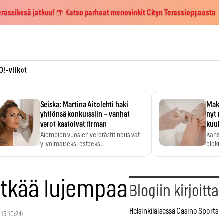
erassikesä jatkuu! 🍺 Katso parhaat menovinkit Cityn Terassioppaasta
Ö!-viikot
Seiska: Martina Aitolehti haki
Maks
yhtiönsä konkurssiin – vanhat
nyt 
verot kaatoivat firman
kuu
Aiempien vuosien verorästit nousivat
Kans
ylivoimaiseksi esteeksi.
elok
lätkää lujempaa
Blogiin kirjoitt
Helsinkiläisessä Casino Sports
015 10:24)