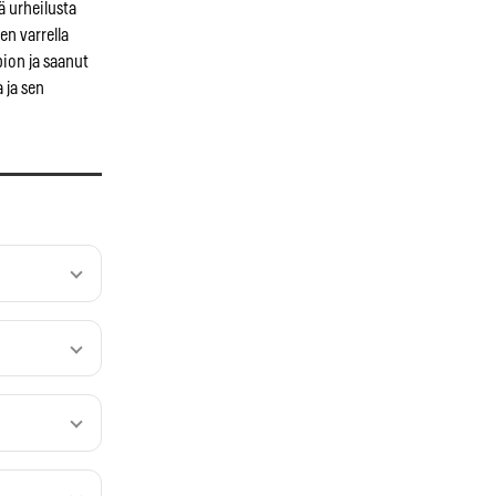
ä urheilusta
en varrella
ion ja saanut
 ja sen