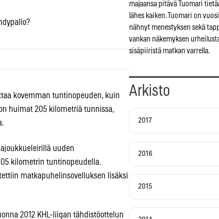
majaansa pitävä Tuomari tietä
lähes kaiken. Tuomari on vuosi
ndypallo?
nähnyt menestyksen sekä tapp
vankan näkemyksen urheilusta
sisäpiiristä matkan varrella.
Arkisto
ottaa kovemman tuntinopeuden, kuin
n huimat 205 kilometriä tunnissa,
2017
a.
ajoukkueleirillä uuden
2016
05 kilometrin tuntinopeudella.
ttiin matkapuhelinsovelluksen lisäksi
2015
uonna 2012 KHL-liigan tähdistöottelun