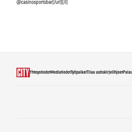
@casinosportsbar[/url][/i]
Yhteystiedot
Mediatiedot
Työpaikat
Tilaa uutiskirje
Ohjeet
Pala