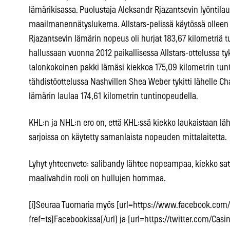
lämärikisassa. Puolustaja Aleksandr Rjazantsevin lyöntilau
maailmanennätyslukema. Allstars-pelissä käytössä olleen
Rjazantsevin lämärin nopeus oli hurjat 183,67 kilometriä 
hallussaan vuonna 2012 paikallisessa Allstars-ottelussa ty
talonkokoinen pakki lämäsi kiekkoa 175,09 kilometrin tu
tähdistöottelussa Nashvillen Shea Weber tykitti lähelle Ch
lämärin laulaa 174,61 kilometrin tuntinopeudella.
KHL:n ja NHL:n ero on, että KHL:ssä kiekko laukaistaan 
sarjoissa on käytetty samanlaista nopeuden mittalaitetta.
Lyhyt yhteenveto: salibandy lähtee nopeampaa, kiekko s
maalivahdin rooli on hullujen hommaa.
[i]Seuraa Tuomaria myös [url=https://www.facebook.com/
fref=ts]Facebookissa[/url] ja [url=https://twitter.com/Casi