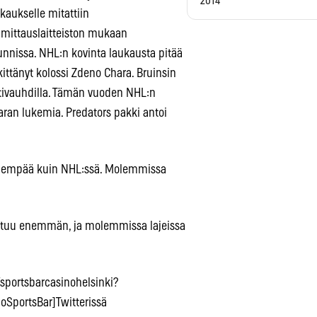
2014
kaukselle mitattiin
 mittauslaitteiston mukaan
tunnissa. NHL:n kovinta laukausta pitää
kittänyt kolossi Zdeno Chara. Bruinsin
ntivauhdilla. Tämän vuoden NHL:n
aran lukemia. Predators pakki antoi
lähempää kuin NHL:ssä. Molemmissa
attuu enemmän, ja molemmissa lajeissa
sportsbarcasinohelsinki?
noSportsBar]Twitterissä