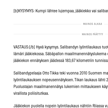
[b]KYSYMYS: Kumpi lähtee lujempaa, jääkiekko vai saliba
VASTAUS:[/b] Hyvä kysymys. Salibandyn lyöntilaukaus tu
lämäri jääkiekossa. Säbäpallon maailmanennätyslukema o
jääkiekon ennätyksen jäädessä 183,67 kilometriin tunniss
Salibandypelaaja Otto Tikka teki vuonna 2010 Suomen ma
lyöntilaukauksen nopeusennätyksen. Tikan laukaus lähti 2
Puolustajan maailmanennätys lukemien mittaukseen käyte
virallista poliisitutkaa.
Jääkiekon puolella nopein lyöntilaukaus nähtiin Riiassa v