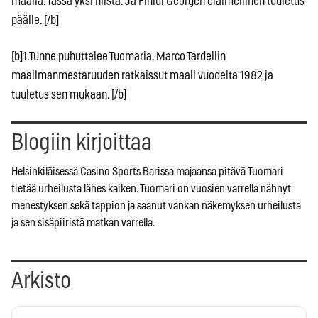
maalia. Tässä yksi niistä. Ja Finidi Georgen eläimellinen tuuletus
päälle. [/b]
[b]1.Tunne puhuttelee Tuomaria. Marco Tardellin
maailmanmestaruuden ratkaissut maali vuodelta 1982 ja
tuuletus sen mukaan. [/b]
Blogiin kirjoittaa
Helsinkiläisessä Casino Sports Barissa majaansa pitävä Tuomari
tietää urheilusta lähes kaiken. Tuomari on vuosien varrella nähnyt
menestyksen sekä tappion ja saanut vankan näkemyksen urheilusta
ja sen sisäpiiristä matkan varrella.
Arkisto