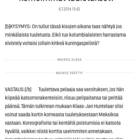
8.7.2014 13:42
[b]KYSYMYS: On tullut tässä kisojen aikana taas nähtyä jos
minkälaista tuuletusta. Eikö tuo kolumbialaisten harrastama
elvistely voitaisi jollain kitkeä kuningaspelistä?
VASTAUS:[/b] Tuulettava pelaaja saa varoituksen, jos hän
kiipeää katsomorakenteisiin, riisuu pelipaitansa tai peittää
päänsä. Tämän tulkinnan mukaan Klaas-Jan Huntelaar olisi
voinut saada kortin komeasta tuuletuksestaan Meksikoa
vastaan. Koreografioita tai kentältä poistumisia ei katsota
hyvällä, vaikkei niistä korttia useimmiten annetakaan.