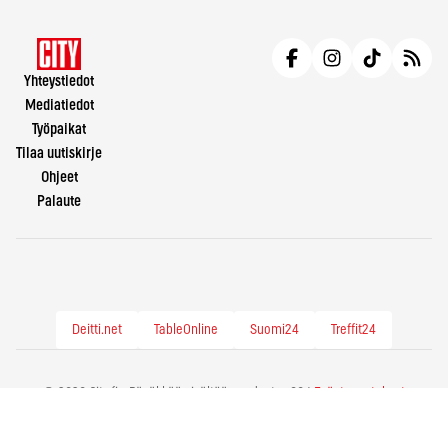
Yhteystiedot
Mediatiedot
Työpaikat
Tilaa uutiskirje
Ohjeet
Palaute
Deitti.net
TableOnline
Suomi24
Treffit24
© 2026 City.fi - Räväkkää sisältöä vuodesta -86 |
Evästeasetukset