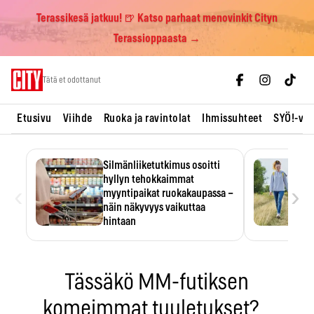
Terassikesä jatkuu! 🍺 Katso parhaat menovinkit Cityn
Terassioppaasta →
Skip
Tätä et odottanut
to
content
Etusivu
Viihde
Ruoka ja ravintolat
Ihmissuhteet
SYÖ!-vii
Silmänliiketutkimus osoitti
hyllyn tehokkaimmat
‹
›
myyntipaikat ruokakaupassa –
näin näkyvyys vaikuttaa
hintaan
Tuotteen paikka hyllyssä
ratkaisee, huomataanko se.
Kauppiaat hyödyntävät…
Tässäkö MM-futiksen
komeimmat tuuletukset?