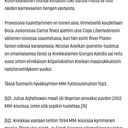
Kolumbialaisten touhua voitaisiin toki suitsia mutta se olisi
näiden karnevaalien hengen vastaista.
Provosoiva tuulettaminen on toinen asia. Viimeisellä kaudellaan
Boca Juniorsissa Carlos Tevez ajettiin ulos Copa Libertadoresin
välierien toisessa osaottelussa, kun hän esitti River Platen
fanien edessä kanatanssia. Nicolas Anelkan quenelle-tuuletus
on omanlaisensa farssi ja Kreikkalainen Giorgos Katidis sai reilu
vuosi sitten elinikäisen kilpailukiellon Kreikan maajoukkueisiin
natsitervehdyksen vuoksi.
Tässä Tuomarin hyväksymien MM-futistuuletusten Top3.
[b]3. Julius Aghahowan maali jäi Nigerian ainoaksi vuoden 2002
MM-kisoissa, joten sitä sopikin tuulettaa.[/b]
[b]2. Kreikkaa vastaan tehtiin 1994 MM-kisoissa kymmenen