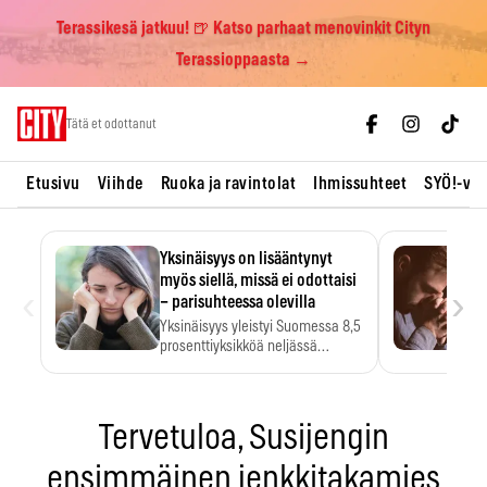
Terassikesä jatkuu! 🍺 Katso parhaat menovinkit Cityn
Terassioppaasta →
Skip
Tätä et odottanut
to
content
Etusivu
Viihde
Ruoka ja ravintolat
Ihmissuhteet
SYÖ!-vii
Yksinäisyys on lisääntynyt
myös siellä, missä ei odottaisi
‹
›
– parisuhteessa olevilla
Yksinäisyys yleistyi Suomessa 8,5
prosenttiyksikköä neljässä
vuodessa. Se…
Tervetuloa, Susijengin
ensimmäinen jenkkitakamies