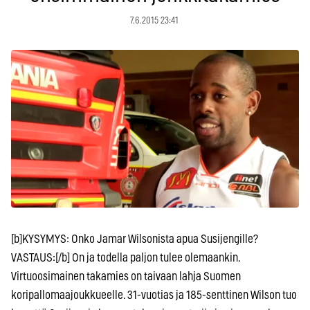
7.6.2015 23:41
[b]KYSYMYS: Onko Jamar Wilsonista apua Susijengille?
VASTAUS:[/b] On ja todella paljon tulee olemaankin.
Virtuoosimainen takamies on taivaan lahja Suomen
koripallomaajoukkueelle. 31-vuotias ja 185-senttinen Wilson tuo