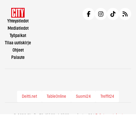
Yhteystiedot
Mediatiedot
Työpaikat
Tilaa uutiskirje
Ohjeet
Palaute
Deitti.net
TableOnline
Suomi24
Treffit24
© 2026 City.fi - Räväkkää sisältöä vuodesta -86 |
Evästeasetukset