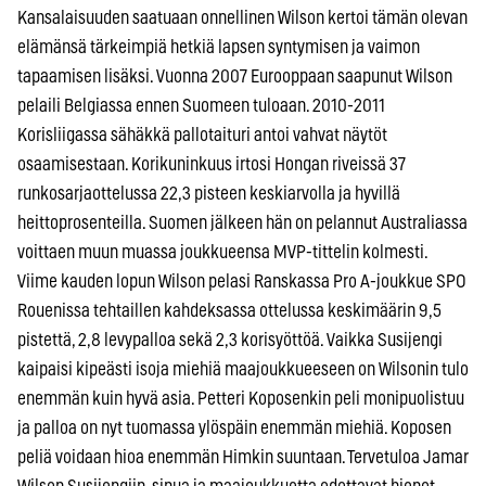
Kansalaisuuden saatuaan onnellinen Wilson kertoi tämän olevan
elämänsä tärkeimpiä hetkiä lapsen syntymisen ja vaimon
tapaamisen lisäksi. Vuonna 2007 Eurooppaan saapunut Wilson
pelaili Belgiassa ennen Suomeen tuloaan. 2010-2011
Korisliigassa sähäkkä pallotaituri antoi vahvat näytöt
osaamisestaan. Korikuninkuus irtosi Hongan riveissä 37
runkosarjaottelussa 22,3 pisteen keskiarvolla ja hyvillä
heittoprosenteilla. Suomen jälkeen hän on pelannut Australiassa
voittaen muun muassa joukkueensa MVP-tittelin kolmesti.
Viime kauden lopun Wilson pelasi Ranskassa Pro A-joukkue SPO
Rouenissa tehtaillen kahdeksassa ottelussa keskimäärin 9,5
pistettä, 2,8 levypalloa sekä 2,3 korisyöttöä. Vaikka Susijengi
kaipaisi kipeästi isoja miehiä maajoukkueeseen on Wilsonin tulo
enemmän kuin hyvä asia. Petteri Koposenkin peli monipuolistuu
ja palloa on nyt tuomassa ylöspäin enemmän miehiä. Koposen
peliä voidaan hioa enemmän Himkin suuntaan. Tervetuloa Jamar