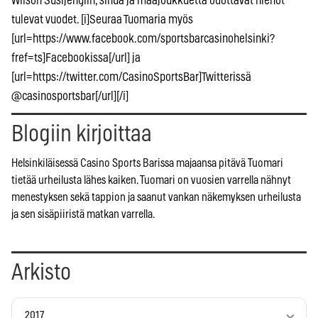
Wilson Susijengiin, sinua ja maajoukkuetta odottavat hienot
tulevat vuodet. [i]Seuraa Tuomaria myös
[url=https://www.facebook.com/sportsbarcasinohelsinki?
fref=ts]Facebookissa[/url] ja
[url=https://twitter.com/CasinoSportsBar]Twitterissä
@casinosportsbar[/url][/i]
Blogiin kirjoittaa
Helsinkiläisessä Casino Sports Barissa majaansa pitävä Tuomari
tietää urheilusta lähes kaiken. Tuomari on vuosien varrella nähnyt
menestyksen sekä tappion ja saanut vankan näkemyksen urheilusta
ja sen sisäpiiristä matkan varrella.
Arkisto
2017