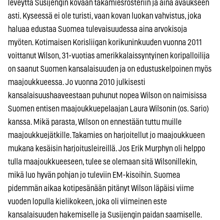
leveyttä Susijengin kovaan takamiesrosteriin ja aina avaukseen
asti. Kyseessä ei ole turisti, vaan kovan luokan vahvistus, joka
haluaa edustaa Suomea tulevaisuudessa aina arvokisoja
myöten. Kotimaisen Korisliigan korikuninkuuden vuonna 2011
voittanut Wilson, 31-vuotias amerikkalaissyntyinen koripalloilija
on saanut Suomen kansalaisuuden ja on edustuskelpoinen myös
maajoukkueessa. Jo vuonna 2010 julkisesti
kansalaisuushaaveestaan puhunut nopea Wilson on naimisissa
Suomen entisen maajoukkuepelaajan Laura Wilsonin (os. Sario)
kanssa. Mikä parasta, Wilson on ennestään tuttu muille
maajoukkuejätkille. Takamies on harjoitellut jo maajoukkueen
mukana kesäisin harjoitusleireillä. Jos Erik Murphyn oli helppo
tulla maajoukkueeseen, tulee se olemaan sitä Wilsonillekin,
mikä luo hyvän pohjan jo tuleviin EM-kisoihin. Suomea
pidemmän aikaa kotipesänään pitänyt Wilson läpäisi viime
vuoden lopulla kielikokeen, joka oli viimeinen este
kansalaisuuden hakemiselle ja Susijengin paidan saamiselle.