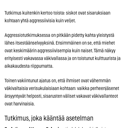
Tutkimus kuitenkin kertoo toista: siskot ovat sisaruksiaan
kohtaan yhtä aggressiivisia kuin veljet.
Aggressiotutkimuksessa on pitkään pidetty kahta yleistystä
lähes itsestäänselvyyksinä. Ensimmäinen on se, että miehet
ovat keskimäärin aggressiivisempia kuin naiset. Tämä näkyy
erityisesti vakavassa väkivallassa ja on toistunut kulttuurista ja
aikakaudesta riippumatta.
Toinen vakiintunut ajatus on, että ihmiset ovat vähemmän
väkivaltaisia verisukulaisiaan kohtaan: vaikka perheenjäsenet
ärsyyntyvät helposti, sisarusten väliset vakavat väkivallanteot
ovat harvinaisia.
Tutkimus, joka kääntää asetelman