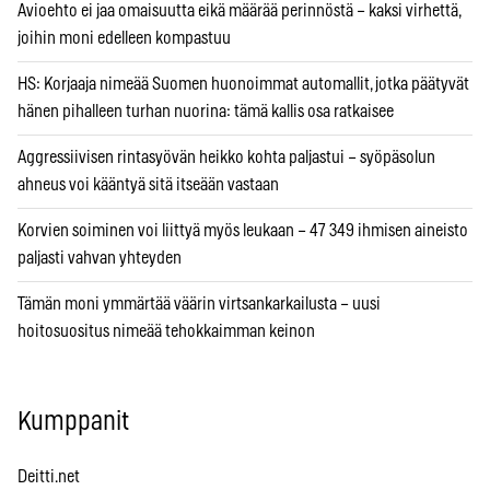
Avioehto ei jaa omaisuutta eikä määrää perinnöstä – kaksi virhettä,
joihin moni edelleen kompastuu
HS: Korjaaja nimeää Suomen huonoimmat automallit, jotka päätyvät
hänen pihalleen turhan nuorina: tämä kallis osa ratkaisee
Aggressiivisen rintasyövän heikko kohta paljastui – syöpäsolun
ahneus voi kääntyä sitä itseään vastaan
Korvien soiminen voi liittyä myös leukaan – 47 349 ihmisen aineisto
paljasti vahvan yhteyden
Tämän moni ymmärtää väärin virtsankarkailusta – uusi
hoitosuositus nimeää tehokkaimman keinon
Kumppanit
Deitti.net