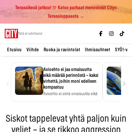
Terassikesä jatkuu! 🍺 Katso parhaat menovinkit Cityn
Terassioppaasta →
Skip
Tätä et odottanut
to
content
Etusivu
Viihde
Ruoka ja ravintolat
Ihmissuhteet
SYÖ!-vii
Avioehto ei jaa omaisuutta
eikä määrää perinnöstä – kaksi
‹
›
virhettä, joihin moni edelleen
kompastuu
Avioehto ei siirrä omaisuutta eikä
ratkaise perintöasioita.
Siskot tappelevat yhtä paljon kuin
veljet – ja se rikkoo aggression