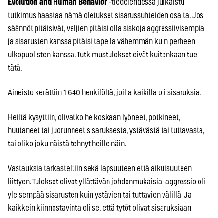
Evolution and Human Behavior
-tiedelehdessä julkaistu
tutkimus haastaa nämä oletukset sisarussuhteiden osalta. Jos
säännöt pitäisivät, veljien pitäisi olla siskoja aggressiivisempia
ja sisarusten kanssa pitäisi tapella vähemmän kuin perheen
ulkopuolisten kanssa. Tutkimustulokset eivät kuitenkaan tue
tätä.
Aineisto kerättiin 1 640 henkilöltä, joilla kaikilla oli sisaruksia.
Heiltä kysyttiin, olivatko he koskaan lyöneet, potkineet,
huutaneet tai juorunneet sisaruksesta, ystävästä tai tuttavasta,
tai oliko joku näistä tehnyt heille näin.
Vastauksia tarkasteltiin sekä lapsuuteen että aikuisuuteen
liittyen. Tulokset olivat yllättävän johdonmukaisia: aggressio oli
yleisempää sisarusten kuin ystävien tai tuttavien välillä. Ja
kaikkein kiinnostavinta oli se, että tytöt olivat sisaruksiaan