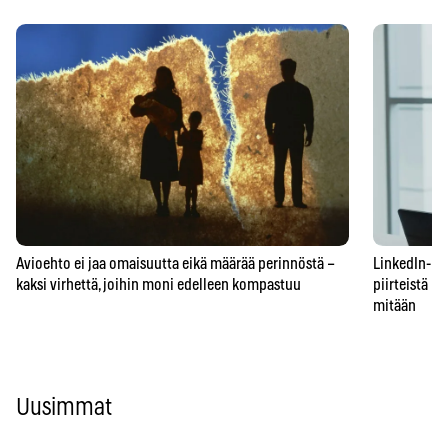
Avioehto ei jaa omaisuutta eikä määrää perinnöstä –
LinkedIn-prof
kaksi virhettä, joihin moni edelleen kompastuu
piirteistä – 
mitään
Uusimmat