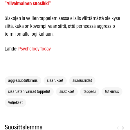
”Ylivoimainen suosikki”
Siskojen ja veljien tappelemisessa ei siis välttämättä ole kyse
siitä, kuka on kovempi, vaan siitä, että perheessä aggressio
toimii omalla logiikallaan.
Lähde:
Psychology Today
aggressiotutkimus
sisarukset
sisarusriidat
sisarusten väliset tappelut
siskokset
tappelu
tutkimus
Veljekset
‹
›
Suosittelemme