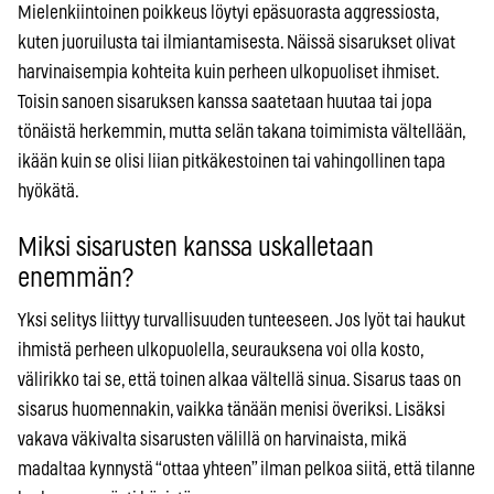
Mielenkiintoinen poikkeus löytyi epäsuorasta aggressiosta,
kuten juoruilusta tai ilmiantamisesta. Näissä sisarukset olivat
harvinaisempia kohteita kuin perheen ulkopuoliset ihmiset.
Toisin sanoen sisaruksen kanssa saatetaan huutaa tai jopa
tönäistä herkemmin, mutta selän takana toimimista vältellään,
ikään kuin se olisi liian pitkäkestoinen tai vahingollinen tapa
hyökätä.
Miksi sisarusten kanssa uskalletaan
enemmän?
Yksi selitys liittyy turvallisuuden tunteeseen. Jos lyöt tai haukut
ihmistä perheen ulkopuolella, seurauksena voi olla kosto,
välirikko tai se, että toinen alkaa vältellä sinua. Sisarus taas on
sisarus huomennakin, vaikka tänään menisi överiksi. Lisäksi
vakava väkivalta sisarusten välillä on harvinaista, mikä
madaltaa kynnystä “ottaa yhteen” ilman pelkoa siitä, että tilanne