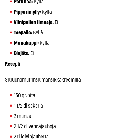
Perunaa:
Kyllä
Pippurimylly:
Kyllä
Viinipullon ilmaaja:
Ei
Teepallo:
Kyllä
Munakuppi:
Kyllä
Biojäte:
Ei
Resepti
Sitruunamuffinsit mansikkakreemillä
150 g voita
1 1/2 dl sokeria
2 munaa
2 1/2 dl vehnäjauhoja
2 tl leivinjauhetta