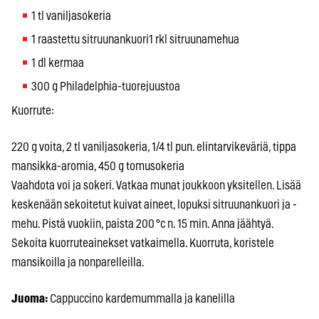
1 tl vaniljasokeria
1 raastettu sitruunankuori1 rkl sitruunamehua
1 dl kermaa
300 g Philadelphia-tuorejuustoa
Kuorrute:
220 g voita, 2 tl vaniljasokeria, 1/4 tl pun. elintarvikeväriä, tippa
mansikka-aromia, 450 g tomusokeria
Vaahdota voi ja sokeri. Vatkaa munat joukkoon yksitellen. Lisää
keskenään sekoitetut kuivat aineet, lopuksi sitruunankuori ja -
mehu. Pistä vuokiin, paista 200 °c n. 15 min. Anna jäähtyä.
Sekoita kuorruteainekset vatkaimella. Kuorruta, koristele
mansikoilla ja nonparelleilla.
Juoma:
Cappuccino kardemummalla ja kanelilla