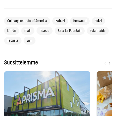
Culinary Institute of America
Kabuki
Kenwood
kokki
Limón
malli
resepti
Sara La Fountain
sokeritaide
Tapasta
viini
‹
›
Suosittelemme