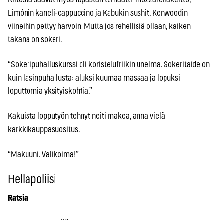
Limónin kaneli-cappuccino ja Kabukin sushit. Kenwoodin
viineihin pettyy harvoin. Mutta jos rehellisiä ollaan, kaiken
takana on sokeri.
“Sokeripuhalluskurssi oli koristelufriikin unelma. Sokeritaide on
kuin lasinpuhallusta: aluksi kuumaa massaa ja lopuksi
loputtomia yksityiskohtia.”
Kakuista lopputyön tehnyt neiti makea, anna vielä
karkkikauppasuositus.
“Makuuni. Valikoima!”
Hellapoliisi
Ratsia