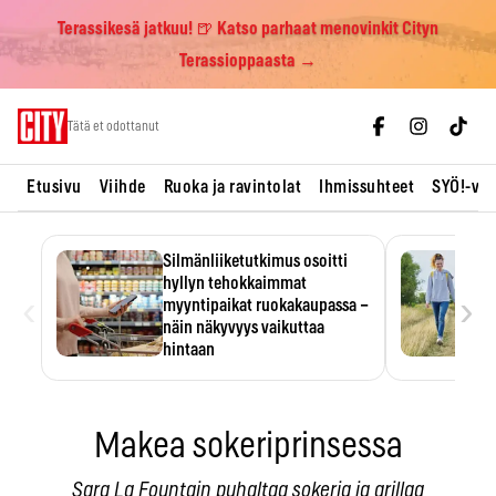
Terassikesä jatkuu! 🍺 Katso parhaat menovinkit Cityn
Terassioppaasta →
Skip
Tätä et odottanut
to
content
Etusivu
Viihde
Ruoka ja ravintolat
Ihmissuhteet
SYÖ!-vii
Silmänliiketutkimus osoitti
hyllyn tehokkaimmat
‹
›
myyntipaikat ruokakaupassa –
näin näkyvyys vaikuttaa
hintaan
Tuotteen paikka hyllyssä
ratkaisee, huomataanko se.
Kauppiaat hyödyntävät…
Makea sokeriprinsessa
Sara La Fountain puhaltaa sokeria ja grillaa