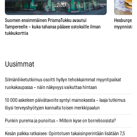
Suomen ensimmäinen PrismaTukku avautui
Hesburgerilt
Tampereelle – kuka tahansa pääsee ostoksille ilman
myynnistä – 
tukkukorttia
Uusimmat
Silmänliiketutkimus osoitti hyllyn tehokkaimmat myyntipaikat
ruokakaupassa – näin näkyvyys vaikuttaa hintaan
10 000 askeleen päivätavoite syntyi mainoksesta – laaja tutkimus
löysi terveyshyötyjen kannalta toisen merkkipaalun
Punkin purema ja punoitus – Milloin kyse on borrelioosista?
Kesän palkka ratkaisee: Opintotuen takaisinperintään lisätään 7,5