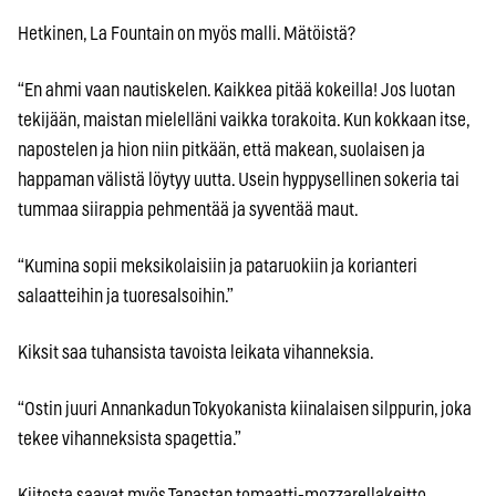
Hetkinen, La Fountain on myös malli. Mätöistä?
“En ahmi vaan nautiskelen. Kaikkea pitää kokeilla! Jos luotan
tekijään, maistan mielelläni vaikka torakoita. Kun kokkaan itse,
napostelen ja hion niin pitkään, että makean, suolaisen ja
happaman välistä löytyy uutta. Usein hyppysellinen sokeria tai
tummaa siirappia pehmentää ja syventää maut.
“Kumina sopii meksikolaisiin ja pataruokiin ja korianteri
salaatteihin ja tuoresalsoihin.”
Kiksit saa tuhansista tavoista leikata vihanneksia.
“Ostin juuri Annankadun Tokyokanista kiinalaisen silppurin, joka
tekee vihanneksista spagettia.”
Kiitosta saavat myös Tapastan tomaatti-mozzarellakeitto,