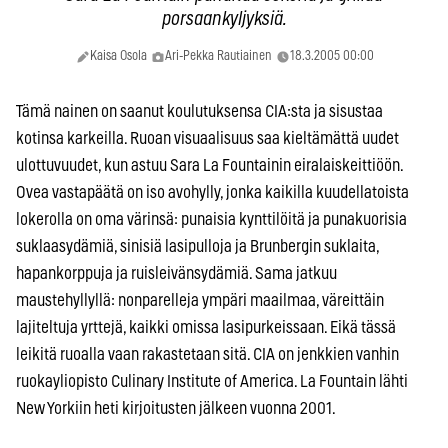
porsaankyljyksiä.
Kaisa Osola
Ari-Pekka Rautiainen
18.3.2005 00:00
Tämä nainen on saanut koulutuksensa CIA:sta ja sisustaa
kotinsa karkeilla. Ruoan visuaalisuus saa kieltämättä uudet
ulottuvuudet, kun astuu Sara La Fountainin eiralaiskeittiöön.
Ovea vastapäätä on iso avohylly, jonka kaikilla kuudellatoista
lokerolla on oma värinsä: punaisia kynttilöitä ja punakuorisia
suklaasydämiä, sinisiä lasipulloja ja Brunbergin suklaita,
hapankorppuja ja ruisleivänsydämiä. Sama jatkuu
maustehyllyllä: nonparelleja ympäri maailmaa, väreittäin
lajiteltuja yrttejä, kaikki omissa lasipurkeissaan. Eikä tässä
leikitä ruoalla vaan rakastetaan sitä. CIA on jenkkien vanhin
ruokayliopisto Culinary Institute of America. La Fountain lähti
New Yorkiin heti kirjoitusten jälkeen vuonna 2001.