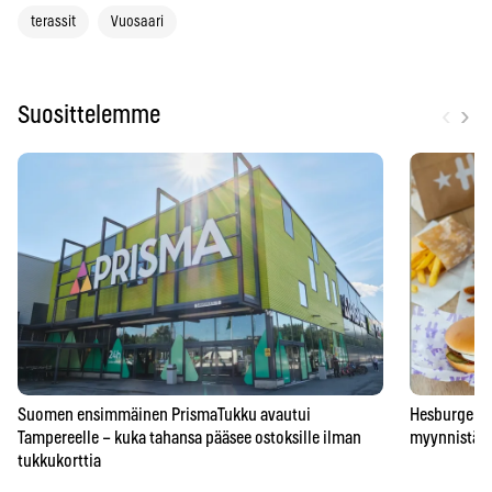
terassit
Vuosaari
‹
›
Suosittelemme
Suomen ensimmäinen PrismaTukku avautui
Hesburgerilt
Tampereelle – kuka tahansa pääsee ostoksille ilman
myynnistä – 
tukkukorttia