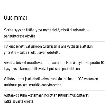
Uusimmat
Yksinäisyys on lisääntynyt myös siellä, missä ei odottaisi –
parisuhteessa olevilla
Tutkijat selvittivät uskoon tulemisen ja analyyttisen ajattelun
yhteyttä – tulos ei ollut aivan odotettu
Arvot ja toiveet muuttuvat huomaamatta: Nämä psykoterapeutin 10
kysymystä kumppanille voivat pelastaa parisuhteen
Vaihdevuodet ja alkoholi voivat ruokkia toisiaan – 936 vastaajan
tutkimus paljasti mutkikkaan yhteyden
Auttaako sauna kestämään hellettä? Tutkijat muistuttavat
ratkaisevasta erosta