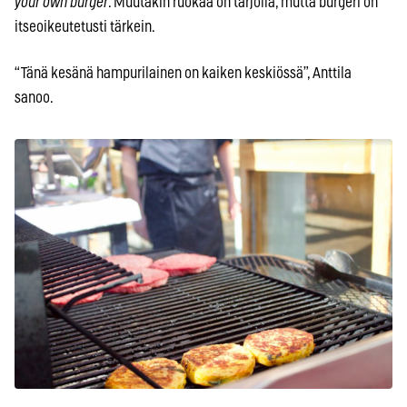
your own burger
. Muutakin ruokaa on tarjolla, mutta burgeri on
itseoikeutetusti tärkein.
“Tänä kesänä hampurilainen on kaiken keskiössä”, Anttila
sanoo.