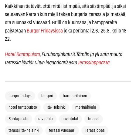
Kaikkihan tietävät, että mitä iistimpää, sitä siistimpää, ja siksi
seuraavan kerran kun mieli tekee burgeria, terassia ja metsää,
ota suunnaksi Vuosaari. Grilli on kuumana ja hamppareita
paistetaan
Burger Fridaysissa
joka perjantai 2.6.-25.8. kello 18-
22.
Hotel Rantapuisto
, Furuborginkatu 3. Tämän ja yli sata muuta
terassia löydät Cityn legandaarisesta
Terassioppaasta
.
burger fridays
burgeri
hampurilainen
hotel rantapuisto
itä-Helsinki
merinäköala
Rantapuisto
ravintola
ravintolat
terassi
terassi itä-helsinki
terassi vuosaari
Terassiopas