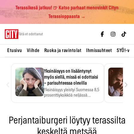
Terassikesä jatkuu! 🍺 Katso parhaat menovinkit Cityn
Terassioppaasta →
Skip
Tätä et odottanut
to
content
Etusivu
Viihde
Ruoka ja ravintolat
Ihmissuhteet
SYÖ!-vii
Yksinäisyys on lisääntynyt
myös siellä, missä ei odottaisi
‹
›
– parisuhteessa olevilla
Yksinäisyys yleistyi Suomessa 8,5
prosenttiyksikköä neljässä
vuodessa. Se…
Perjantaiburgeri löytyy terassilta
keskeltä metsää