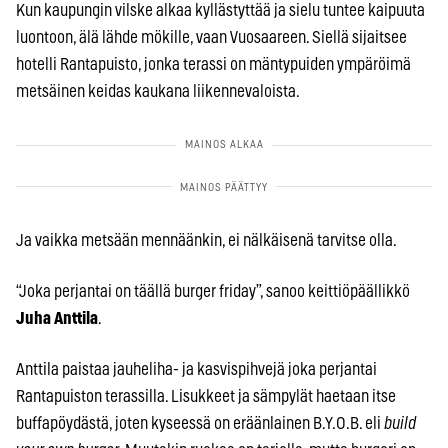
Kun kaupungin vilske alkaa kyllästyttää ja sielu tuntee kaipuuta
luontoon, älä lähde mökille, vaan Vuosaareen. Siellä sijaitsee
hotelli Rantapuisto, jonka terassi on mäntypuiden ympäröimä
metsäinen keidas kaukana liikennevaloista.
Ja vaikka metsään mennäänkin, ei nälkäisenä tarvitse olla.
“Joka perjantai on täällä burger friday”, sanoo keittiöpäällikkö
Juha Anttila
.
Anttila paistaa jauheliha- ja kasvispihvejä joka perjantai
Rantapuiston terassilla. Lisukkeet ja sämpylät haetaan itse
buffapöydästä, joten kyseessä on eräänlainen B.Y.O.B. eli
build