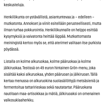
keskusteluja.
Henkilökunta on ystävällistä, asiantuntevaa ja – edelleen –
mutkatonta. Annokset ja viinit esitellään perusteellisesti, mutta
ilman turhaa pokkurointia. Henkilökunnalle on helppo esittää
kysymyksiä ja vaivatonta heittää läppää. Mutkattomasta
meiningistä kertoo myös se, että aterimet valitaan itse purkista
pöydässä.
Listalla on kolme alkuruokaa, kolme pääruokaa ja kolme
jälkiruokaa. Testissä on 49 euron hintainen Grön-menu, joka
sisältää kaksi alkuruokaa, yhden pääruoan ja jälkiruoan. Tällä
kertaa menussa on alkuruokina suolasäilöttyjä metsäsieniä ja
fermentoitua tattaririeskaa sekä nautatartar. Pääruokana
nautitaan maa-artisokkaa ja mätiä, jälkiruoaksi on omenainen
valkosuklaaherkku.