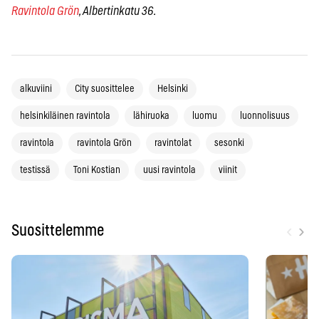
Ravintola Grön
, Albertinkatu 36.
alkuviini
City suosittelee
Helsinki
helsinkiläinen ravintola
lähiruoka
luomu
luonnolisuus
ravintola
ravintola Grön
ravintolat
sesonki
testissä
Toni Kostian
uusi ravintola
viinit
‹
›
Suosittelemme