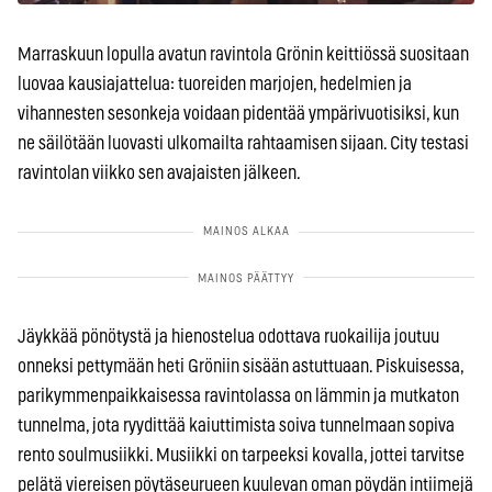
Marraskuun lopulla avatun ravintola Grönin keittiössä suositaan
luovaa kausiajattelua: tuoreiden marjojen, hedelmien ja
vihannesten sesonkeja voidaan pidentää ympärivuotisiksi, kun
ne säilötään luovasti ulkomailta rahtaamisen sijaan. City testasi
ravintolan viikko sen avajaisten jälkeen.
Jäykkää pönötystä ja hienostelua odottava ruokailija joutuu
onneksi pettymään heti Gröniin sisään astuttuaan. Piskuisessa,
parikymmenpaikkaisessa ravintolassa on lämmin ja mutkaton
tunnelma, jota ryydittää kaiuttimista soiva tunnelmaan sopiva
rento soulmusiikki. Musiikki on tarpeeksi kovalla, jottei tarvitse
pelätä viereisen pöytäseurueen kuulevan oman pöydän intiimejä