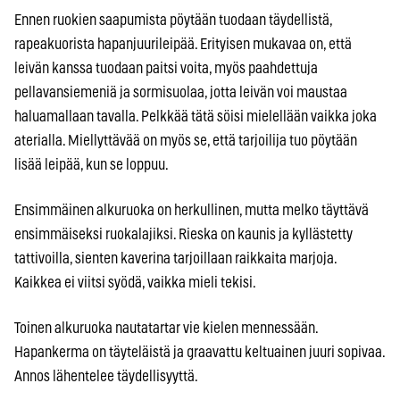
Ennen ruokien saapumista pöytään tuodaan täydellistä,
rapeakuorista hapanjuurileipää. Erityisen mukavaa on, että
leivän kanssa tuodaan paitsi voita, myös paahdettuja
pellavansiemeniä ja sormisuolaa, jotta leivän voi maustaa
haluamallaan tavalla. Pelkkää tätä söisi mielellään vaikka joka
aterialla. Miellyttävää on myös se, että tarjoilija tuo pöytään
lisää leipää, kun se loppuu.
Ensimmäinen alkuruoka on herkullinen, mutta melko täyttävä
ensimmäiseksi ruokalajiksi. Rieska on kaunis ja kyllästetty
tattivoilla, sienten kaverina tarjoillaan raikkaita marjoja.
Kaikkea ei viitsi syödä, vaikka mieli tekisi.
Toinen alkuruoka nautatartar vie kielen mennessään.
Hapankerma on täyteläistä ja graavattu keltuainen juuri sopivaa.
Annos lähentelee täydellisyyttä.