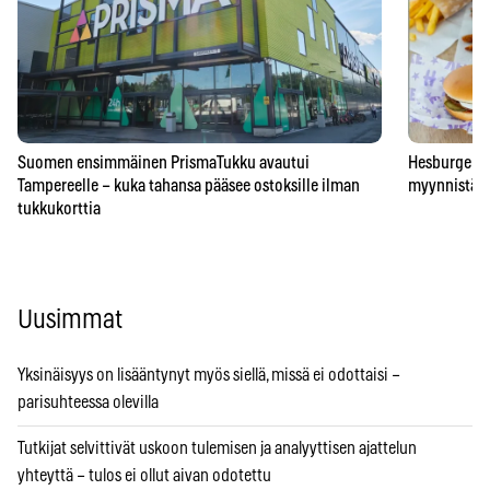
Suomen ensimmäinen PrismaTukku avautui
Hesburgerilt
Tampereelle – kuka tahansa pääsee ostoksille ilman
myynnistä – 
tukkukorttia
Uusimmat
Yksinäisyys on lisääntynyt myös siellä, missä ei odottaisi –
parisuhteessa olevilla
Tutkijat selvittivät uskoon tulemisen ja analyyttisen ajattelun
yhteyttä – tulos ei ollut aivan odotettu