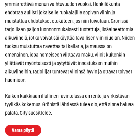
ymmärrettävä menun vaihtuvuuden vuoksi. Henkilökunta
ehdottaa auliisti jokaiselle ruokalajille sopivan viinin ja
maistattaa ehdotukset etukäteen, jos niin toivotaan. Grönissä
tarjoillaan paljon luonnonmukaisesti tuotettuja, lisäaineettomia
alkuviinejä, jotka voivat säikäyttää tavallisen viininjuojan. Niiden
tuoksu muistuttaa navettaa tai kellaria, ja maussa on
omenainen, jopa homeiseen viittaava maku. Viinit kuitenkin
yllättävät myönteisesti ja sytyttävät innostuksen muihin
alkuviineihin. Tarjoilijat tuntevat viininsä hyvin ja ottavat toiveet
huomioon.
Kaiken kaikkiaan illallinen ravintolassa on rento ja virkistävän
tyylikäs kokemus. Grönistä lähtiessä tulee olo, että sinne haluaa
palata. City suosittelee.
Varaa pöytä