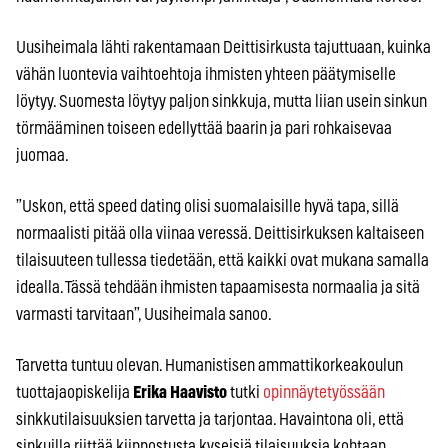
Uusiheimala lähti rakentamaan Deittisirkusta tajuttuaan, kuinka
vähän luontevia vaihtoehtoja ihmisten yhteen päätymiselle
löytyy. Suomesta löytyy paljon sinkkuja, mutta liian usein sinkun
törmääminen toiseen edellyttää baarin ja pari rohkaisevaa
juomaa.
”Uskon, että speed dating olisi suomalaisille hyvä tapa, sillä
normaalisti pitää olla viinaa veressä. Deittisirkuksen kaltaiseen
tilaisuuteen tullessa tiedetään, että kaikki ovat mukana samalla
idealla. Tässä tehdään ihmisten tapaamisesta normaalia ja sitä
varmasti tarvitaan”, Uusiheimala sanoo.
Tarvetta tuntuu olevan. Humanistisen ammattikorkeakoulun
tuottajaopiskelija
Erika Haavisto
tutki
opinnäytetyössään
sinkkutilaisuuksien tarvetta ja tarjontaa. Havaintona oli, että
sinkuilla riittää kiinnostusta kyseisiä tilaisuuksia kohtaan.