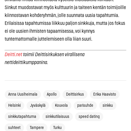
Sinkut muodostavat myös kulttuurin ja taiteen kentän toimijoille
kiinnostavan kohderyhmän, jolle suunnata uusia tapahtumia.
Erilaisissa tapahtumissa liikkuu paljon sinkkuja, mutta jos fokus
ei ole uusien ihmisten tapaamisessa, voi kynnys
tuntemattomalle juttelemiseen olla liian suuri.
Deitti.net
toimii Deittisirkuksen virallisena
nettideittikumppanina.
Anna Uusiheimala
Apollo
Deittisirkus
Erika Haavisto
Helsinki
Jyväskylä
Kouvola
parisuhde
sinkku
sinkkutapahtuma
sinkkutilaisuus
speed dating
suhteet
Tampere
Turku