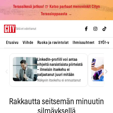
Terassikesä jatkuu! 🍺 Katso parhaat menovinkit Cityn
Terassioppaasta →
Skip
Tätä et odottanut
to
content
Etusivu
Viihde
Ruoka ja ravintolat
Ihmissuhteet
SYÖ!-vii
LinkedIn-profiili voi antaa
vihjeitä narsistisista piirteistä
‹
›
– ilmeisin itsekehu ei
paljastanut juuri mitään
Näkyvin itsekehu ei ennustanut
narsistisia piirteitä.
Rakkautta seitsemän minuutin
silmäyksellä