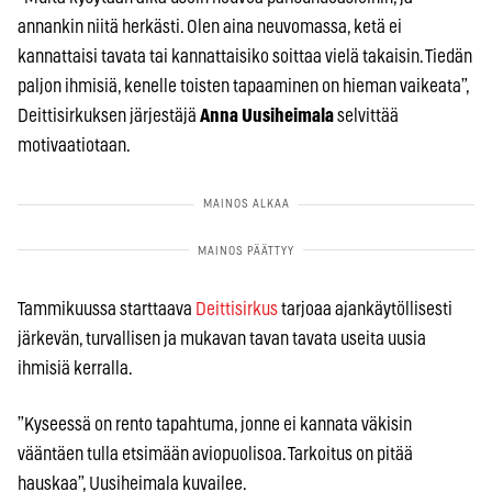
annankin niitä herkästi. Olen aina neuvomassa, ketä ei
kannattaisi tavata tai kannattaisiko soittaa vielä takaisin. Tiedän
paljon ihmisiä, kenelle toisten tapaaminen on hieman vaikeata”,
Deittisirkuksen järjestäjä
Anna Uusiheimala
selvittää
motivaatiotaan.
Tammikuussa starttaava
Deittisirkus
tarjoaa ajankäytöllisesti
järkevän, turvallisen ja mukavan tavan tavata useita uusia
ihmisiä kerralla.
”Kyseessä on rento tapahtuma, jonne ei kannata väkisin
vääntäen tulla etsimään aviopuolisoa. Tarkoitus on pitää
hauskaa”, Uusiheimala kuvailee.