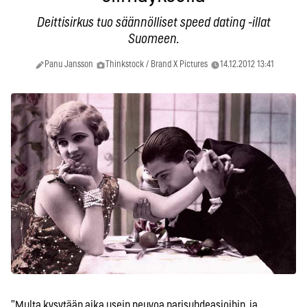
Deittisirkus tuo säännölliset speed dating -illat
Suomeen.
Panu Jansson
Thinkstock / Brand X Pictures
14.12.2012 13:41
”Multa kysytään aika usein neuvoa parisuhdeasioihin, ja