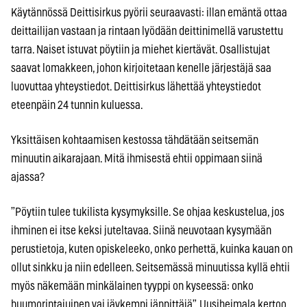
Käytännössä Deittisirkus pyörii seuraavasti: illan emäntä ottaa
deittailijan vastaan ja rintaan lyödään deittinimellä varustettu
tarra. Naiset istuvat pöytiin ja miehet kiertävät. Osallistujat
saavat lomakkeen, johon kirjoitetaan kenelle järjestäjä saa
luovuttaa yhteystiedot. Deittisirkus lähettää yhteystiedot
eteenpäin 24 tunnin kuluessa.
Yksittäisen kohtaamisen kestossa tähdätään seitsemän
minuutin aikarajaan. Mitä ihmisestä ehtii oppimaan siinä
ajassa?
”Pöytiin tulee tukilista kysymyksille. Se ohjaa keskustelua, jos
ihminen ei itse keksi juteltavaa. Siinä neuvotaan kysymään
perustietoja, kuten opiskeleeko, onko perhettä, kuinka kauan on
ollut sinkku ja niin edelleen. Seitsemässä minuutissa kyllä ehtii
myös näkemään minkälainen tyyppi on kyseessä: onko
huumorintajuinen vai jäykempi jännittäjä”, Uusiheimala kertoo.