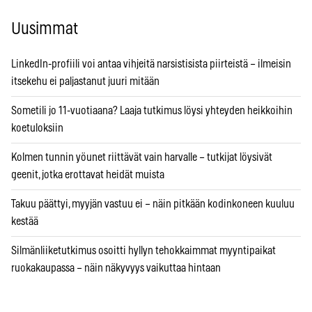
Uusimmat
LinkedIn-profiili voi antaa vihjeitä narsistisista piirteistä – ilmeisin
itsekehu ei paljastanut juuri mitään
Sometili jo 11-vuotiaana? Laaja tutkimus löysi yhteyden heikkoihin
koetuloksiin
Kolmen tunnin yöunet riittävät vain harvalle – tutkijat löysivät
geenit, jotka erottavat heidät muista
Takuu päättyi, myyjän vastuu ei – näin pitkään kodinkoneen kuuluu
kestää
Silmänliiketutkimus osoitti hyllyn tehokkaimmat myyntipaikat
ruokakaupassa – näin näkyvyys vaikuttaa hintaan