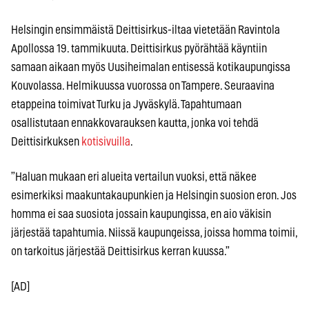
Helsingin ensimmäistä Deittisirkus-iltaa vietetään Ravintola
Apollossa 19. tammikuuta. Deittisirkus pyörähtää käyntiin
samaan aikaan myös Uusiheimalan entisessä kotikaupungissa
Kouvolassa. Helmikuussa vuorossa on Tampere. Seuraavina
etappeina toimivat Turku ja Jyväskylä. Tapahtumaan
osallistutaan ennakkovarauksen kautta, jonka voi tehdä
Deittisirkuksen
kotisivuilla
.
”Haluan mukaan eri alueita vertailun vuoksi, että näkee
esimerkiksi maakuntakaupunkien ja Helsingin suosion eron. Jos
homma ei saa suosiota jossain kaupungissa, en aio väkisin
järjestää tapahtumia. Niissä kaupungeissa, joissa homma toimii,
on tarkoitus järjestää Deittisirkus kerran kuussa.”
[AD]