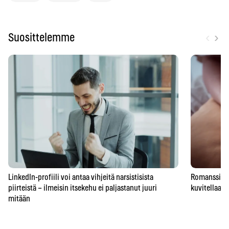
‹
›
Suosittelemme
LinkedIn-profiili voi antaa vihjeitä narsistisista
Romanssipeto
piirteistä – ilmeisin itsekehu ei paljastanut juuri
kuvitellaan 
mitään