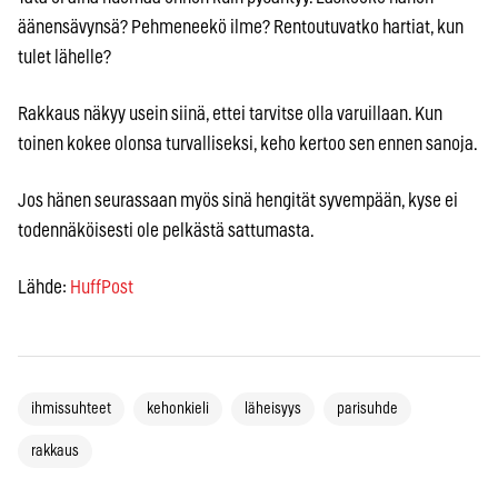
äänensävynsä? Pehmeneekö ilme? Rentoutuvatko hartiat, kun
tulet lähelle?
Rakkaus näkyy usein siinä, ettei tarvitse olla varuillaan. Kun
toinen kokee olonsa turvalliseksi, keho kertoo sen ennen sanoja.
Jos hänen seurassaan myös sinä hengität syvempään, kyse ei
todennäköisesti ole pelkästä sattumasta.
Lähde:
HuffPost
ihmissuhteet
kehonkieli
läheisyys
parisuhde
rakkaus