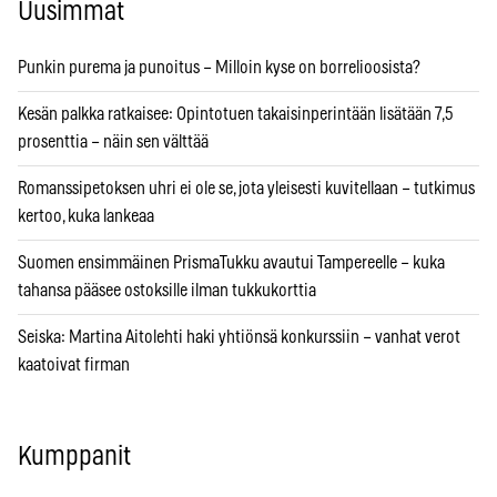
Uusimmat
Punkin purema ja punoitus – Milloin kyse on borrelioosista?
Kesän palkka ratkaisee: Opintotuen takaisinperintään lisätään 7,5
prosenttia – näin sen välttää
Romanssipetoksen uhri ei ole se, jota yleisesti kuvitellaan – tutkimus
kertoo, kuka lankeaa
Suomen ensimmäinen PrismaTukku avautui Tampereelle – kuka
tahansa pääsee ostoksille ilman tukkukorttia
Seiska: Martina Aitolehti haki yhtiönsä konkurssiin – vanhat verot
kaatoivat firman
Kumppanit