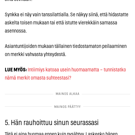
Synkka ei näy vain tanssilattialla. Se näkyy siinä, että hidastatte
askelta toisen mukaan tai että istutte vierekkäin samassa
asennossa.
Asiantuntijoiden mukaan tällainen tiedostamaton peilaaminen
on merkki vahvasta yhteydestä.
LUE MYÖS:
Intiimiys katoaa usein huomaamatta – tunnistatko
nämä merkit omasta suhteestasi?
5. Hän rauhoittuu sinun seurassasi
Tätä ei aina huomaa ennen kuin pysähtyy. Laskeeko hänen