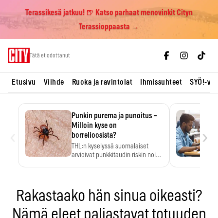
Terassikesä jatkuu! 🍺 Katso parhaat menovinkit Cityn
Terassioppaasta →
Skip
Tätä et odottanut
to
content
Etusivu
Viihde
Ruoka ja ravintolat
Ihmissuhteet
SYÖ!-vii
Punkin purema ja punoitus –
Milloin kyse on
‹
›
borrelioosista?
THL:n kyselyssä suomalaiset
arvioivat punkkitaudin riskin noin
kymmenkertaiseksi…
Rakastaako hän sinua oikeasti?
Nämä eleet paljastavat totuuden