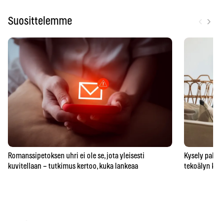
‹
›
Suosittelemme
Romanssipetoksen uhri ei ole se, jota yleisesti
Kysely paljas
kuvitellaan – tutkimus kertoo, kuka lankeaa
tekoälyn ka