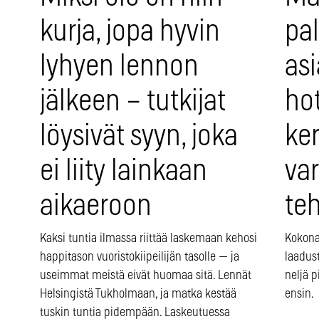
kurja, jopa hyvin
pal
lyhyen lennon
as
jälkeen – tutkijat
hot
löysivät syyn, joka
ker
ei liity lainkaan
va
aikaeroon
te
Kaksi tuntia ilmassa riittää laskemaan kehosi
Kokona
happitason vuoristokiipeilijän tasolle — ja
laadust
useimmat meistä eivät huomaa sitä. Lennät
neljä p
Helsingistä Tukholmaan, ja matka kestää
ensin.
tuskin tuntia pidempään. Laskeutuessa