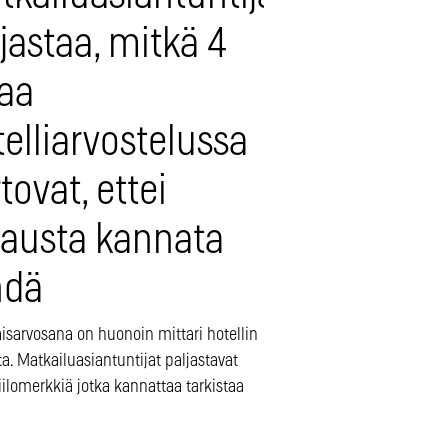
jastaa, mitkä 4
iaa
elliarvostelussa
tovat, ettei
rausta kannata
hdä
isarvosana on huonoin mittari hotellin
a. Matkailuasiantuntijat paljastavat
iilomerkkiä jotka kannattaa tarkistaa