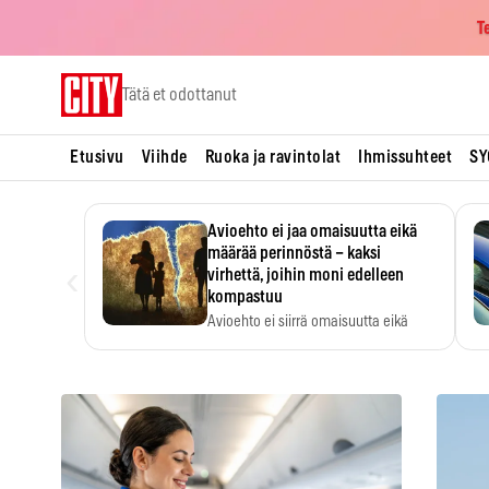
T
Skip
Tätä et odottanut
to
content
Etusivu
Viihde
Ruoka ja ravintolat
Ihmissuhteet
SY
Avioehto ei jaa omaisuutta eikä
määrää perinnöstä – kaksi
‹
virhettä, joihin moni edelleen
kompastuu
Avioehto ei siirrä omaisuutta eikä
ratkaise perintöasioita.