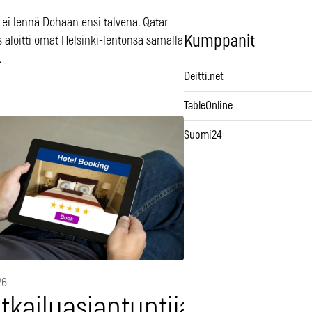
 ei lennä Dohaan ensi talvena. Qatar
Kumppanit
 aloitti omat Helsinki-lentonsa samalla
.
Deitti.net
TableOnline
Suomi24
26
tkailuasiantuntija