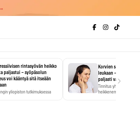
 →
essiivisen rintasyövän heikko
Korvien soiminen voi 
a paljastui – syöpäsolun
leukaan – 47 349 ihmi
›
us voi kääntyä sitä itseään
paljasti vahvan yhtey
taan
Tinnitus yhdistetään ku
ingin yliopiston tutkimuksessa
heikkenemiseen. Meta-a
aktiivisen rintasyövän kasvu
kertoo, että myös…
stui.