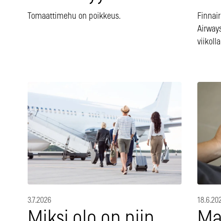
Tomaattimehu on poikkeus.
Finnair
Airways
viikolla
3.7.2026
18.6.20
Miksi olo on niin
Ma