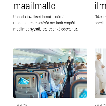
maailmalle
ilm
Unohda tavalliset lomat – nämä
Oikea 
urheilukohteet vetävät nyt fanit ympäri
hotelli
maailmaa syystä, jota et ehkä odottanut.
13.4.2026
2.4.202