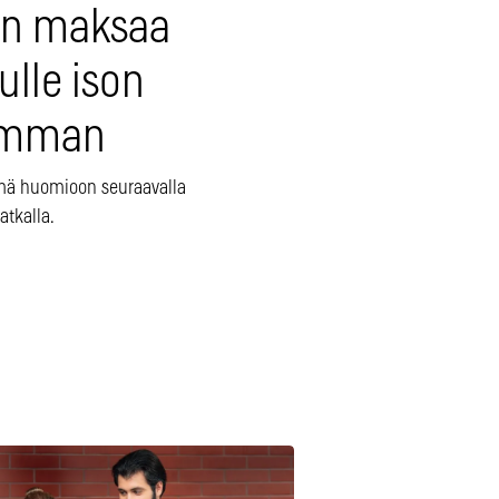
an maksaa
ulle ison
mman
mä huomioon seuraavalla
atkalla.