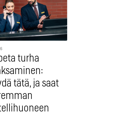
26
peta turha
ksaminen:
dä tätä, ja saat
remman
tellihuoneen