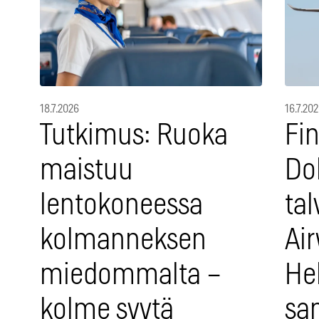
18.7.2026
16.7.20
Tutkimus: Ruoka
Fin
maistuu
Do
lentokoneessa
tal
kolmanneksen
Air
miedommalta –
Hel
kolme syytä
sam