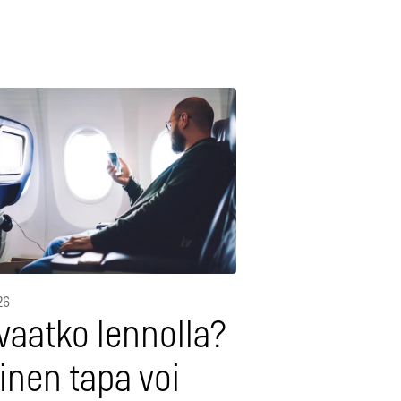
26
vaatko lennolla?
inen tapa voi