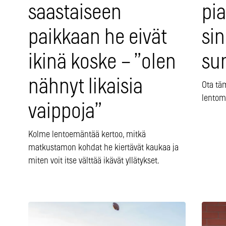
saastaiseen
pi
paikkaan he eivät
sin
ikinä koske – ”olen
su
nähnyt likaisia
Ota tä
lentom
vaippoja”
Kolme lentoemäntää kertoo, mitkä
matkustamon kohdat he kiertävät kaukaa ja
miten voit itse välttää ikävät yllätykset.