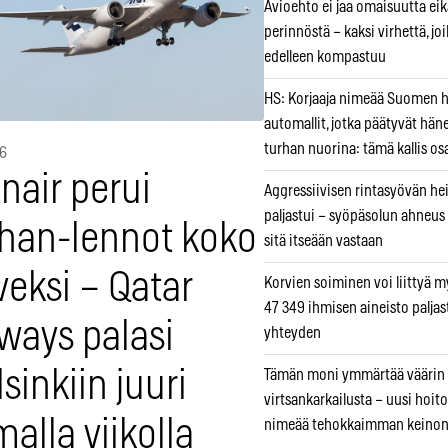
Avioehto ei jaa omaisuutta ei
perinnöstä – kaksi virhettä, jo
edelleen kompastuu
HS: Korjaaja nimeää Suomen
automallit, jotka päätyvät hän
turhan nuorina: tämä kallis os
26
nair perui
Aggressiivisen rintasyövän he
paljastui – syöpäsolun ahneus
han-lennot koko
sitä itseään vastaan
veksi – Qatar
Korvien soiminen voi liittyä 
47 349 ihmisen aineisto paljas
ways palasi
yhteyden
sinkiin juuri
Tämän moni ymmärtää väärin
virtsankarkailusta – uusi hoit
alla viikolla
nimeää tehokkaimman keino