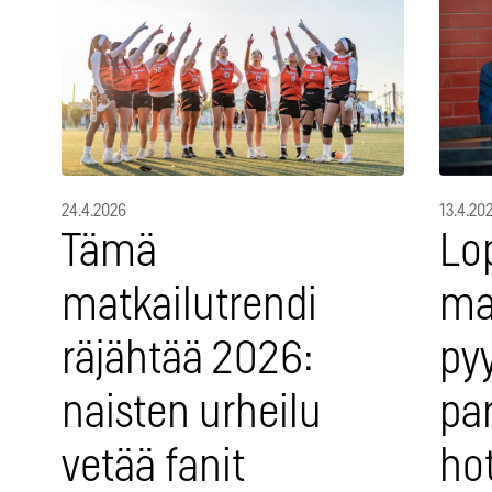
24.4.2026
13.4.20
Tämä
Lo
matkailutrendi
ma
räjähtää 2026:
pyy
naisten urheilu
pa
vetää fanit
ho