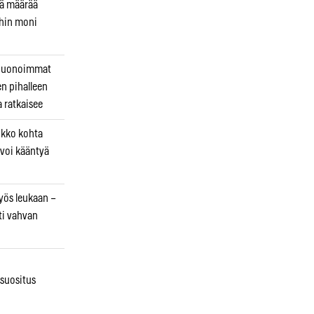
kä määrää
ihin moni
 huonoimmat
en pihalleen
a ratkaisee
ikko kohta
 voi kääntyä
myös leukaan –
ti vahvan
osuositus
n