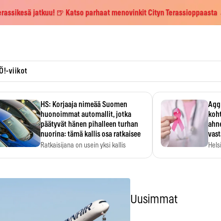
erassikesä jatkuu! 🍺 Katso parhaat menovinkit Cityn Terassioppaasta
Ö!-viikot
HS: Korjaaja nimeää Suomen
Aggr
huonoimmat automallit, jotka
koht
päätyvät hänen pihalleen turhan
ahne
nuorina: tämä kallis osa ratkaisee
vas
Ratkaisijana on usein yksi kallis
Hels
komponentti.
MYC-
hida
Uusimmat