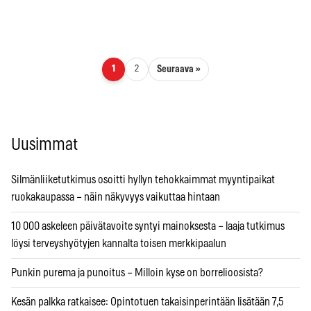
Artikkelien sivutus
Seuraava »
1
2
Uusimmat
Silmänliiketutkimus osoitti hyllyn tehokkaimmat myyntipaikat
ruokakaupassa – näin näkyvyys vaikuttaa hintaan
10 000 askeleen päivätavoite syntyi mainoksesta – laaja tutkimus
löysi terveyshyötyjen kannalta toisen merkkipaalun
Punkin purema ja punoitus – Milloin kyse on borrelioosista?
Kesän palkka ratkaisee: Opintotuen takaisinperintään lisätään 7,5