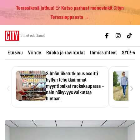
Terassikesä jatkuu! 🍺 Katso parhaat menovinkit Cityn
Terassioppaasta →
Skip
Tätä et odottanut
to
content
Etusivu
Viihde
Ruoka ja ravintolat
Ihmissuhteet
SYÖ!-vii
Silmänliiketutkimus osoitti
hyllyn tehokkaimmat
‹
›
myyntipaikat ruokakaupassa –
näin näkyvyys vaikuttaa
hintaan
Tuotteen paikka hyllyssä
ratkaisee, huomataanko se.
Kauppiaat hyödyntävät…