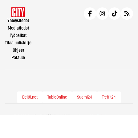
Yhteystiedot
Mediatiedot
Työpaikat
Tilaa uutiskirje
Ohjeet
Palaute
Deitti.net
TableOnline
Suomi24
Treffit24
© 2026 City.fi - Räväkkää sisältöä vuodesta -86 |
Evästeasetukset