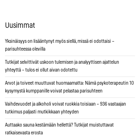
Uusimmat
Yksinäisyys on lisääntynyt myös siellä, missä ei odottaisi –
parisuhteessa olevilla
Tutkijat selvittivät uskoon tulemisen ja analyyttisen ajattelun
yhteyttä – tulos ei ollut aivan odotettu
Arvot ja toiveet muuttuvat huomaamatta: Nämä psykoterapeutin 10
kysymystä kumppanille voivat pelastaa parisuhteen
Vaihdevuodet ja alkoholi voivat ruokkia toisiaan – 936 vastaajan
tutkimus paljasti mutkikkaan yhteyden
Auttaako sauna kestämään hellettä? Tutkijat muistuttavat
ratkaisevasta erosta