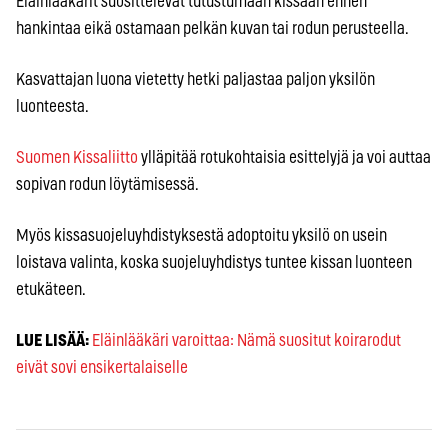
Eläinlääkärit suosittelevat tutustumaan kissaan ennen
hankintaa eikä ostamaan pelkän kuvan tai rodun perusteella.
Kasvattajan luona vietetty hetki paljastaa paljon yksilön
luonteesta.
Suomen Kissaliitto
ylläpitää rotukohtaisia esittelyjä ja voi auttaa
sopivan rodun löytämisessä.
Myös kissasuojeluyhdistyksestä adoptoitu yksilö on usein
loistava valinta, koska suojeluyhdistys tuntee kissan luonteen
etukäteen.
LUE LISÄÄ:
Eläinlääkäri varoittaa: Nämä suositut koirarodut
eivät sovi ensikertalaiselle