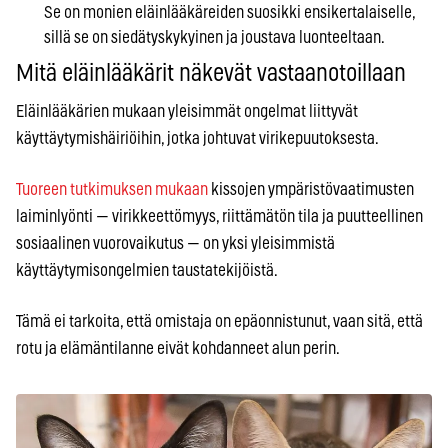
Se on monien eläinlääkäreiden suosikki ensikertalaiselle,
sillä se on siedätyskykyinen ja joustava luonteeltaan.
Mitä eläinlääkärit näkevät vastaanotoillaan
Eläinlääkärien mukaan yleisimmät ongelmat liittyvät
käyttäytymishäiriöihin, jotka johtuvat virikepuutoksesta.
Tuoreen tutkimuksen mukaan
kissojen ympäristövaatimusten
laiminlyönti — virikkeettömyys, riittämätön tila ja puutteellinen
sosiaalinen vuorovaikutus — on yksi yleisimmistä
käyttäytymisongelmien taustatekijöistä.
Tämä ei tarkoita, että omistaja on epäonnistunut, vaan sitä, että
rotu ja elämäntilanne eivät kohdanneet alun perin.