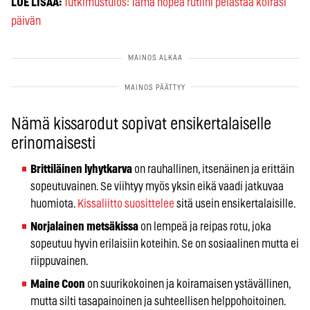
LUE LISÄÄ:
Tutkimustulos: Tämä nopea rutiini pelastaa koirasi
päivän
Nämä kissarodut sopivat ensikertalaiselle
erinomaisesti
Brittiläinen lyhytkarva
on rauhallinen, itsenäinen ja erittäin
sopeutuvainen. Se viihtyy myös yksin eikä vaadi jatkuvaa
huomiota.
Kissaliitto suosittelee
sitä usein ensikertalaisille.
Norjalainen metsäkissa
on lempeä ja reipas rotu, joka
sopeutuu hyvin erilaisiin koteihin. Se on sosiaalinen mutta ei
riippuvainen.
Maine Coon
on suurikokoinen ja koiramaisen ystävällinen,
mutta silti tasapainoinen ja suhteellisen helppohoitoinen.