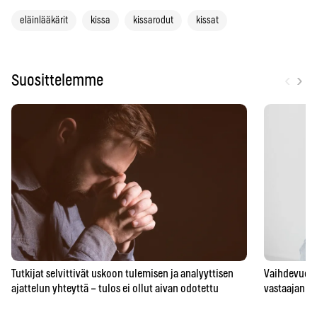
eläinlääkärit
kissa
kissarodut
kissat
‹
›
Suosittelemme
Tutkijat selvittivät uskoon tulemisen ja analyyttisen
Vaihdevuodet
ajattelun yhteyttä – tulos ei ollut aivan odotettu
vastaajan t