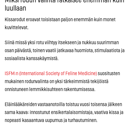
Miksi rodun valinta ratkaisee enemmän kuin
luullaan
Kissarodut eroavat toisistaan paljon enemmän kuin monet
kuvittelevat.
Siinä missä yksi rotu viihtyy itsekseen ja nukkuu suurimman
osan päivästä, toinen vaatii jatkuvaa huomiota, stimulaatiota ja
sosiaalista kanssakäymistä.
ISFM:n (International Society of Feline Medicine)
suositusten
mukainen rodunvalinta on yksi tärkeimmistä tekijöistä
onnistuneen lemmikkisuhteen rakentumisessa.
Eläinlääkäreiden vastaanotoilla toistuu vuosi toisensa jälkeen
sama kaava: innostunut ensikertalaisomistaja, vaativa kissa ja
nopeasti kasaantuva uupumus ja turhautuminen.