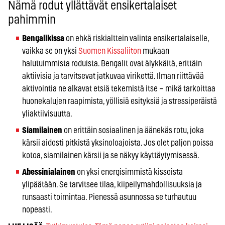
Nämä rodut yllättävät ensikertalaiset
pahimmin
Bengalikissa
on ehkä riskialttein valinta ensikertalaiselle,
vaikka se on yksi
Suomen Kissaliiton
mukaan
halutuimmista roduista. Bengalit ovat älykkäitä, erittäin
aktiivisia ja tarvitsevat jatkuvaa virikettä. Ilman riittävää
aktivointia ne alkavat etsiä tekemistä itse – mikä tarkoittaa
huonekalujen raapimista, yöllisiä esityksiä ja stressiperäistä
yliaktiivisuutta.
Siamilainen
on erittäin sosiaalinen ja äänekäs rotu, joka
kärsii aidosti pitkistä yksinoloajoista. Jos olet paljon poissa
kotoa, siamilainen kärsii ja se näkyy käyttäytymisessä.
Abessinialainen
on yksi energisimmistä kissoista
ylipäätään. Se tarvitsee tilaa, kiipeilymahdollisuuksia ja
runsaasti toimintaa. Pienessä asunnossa se turhautuu
nopeasti.