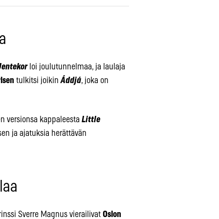
aa
Jentekor
loi joulutunnelmaa, ja laulaja
rlsen
tulkitsi joikin
Áddjá
, joka on
sen versionsa kappaleesta
Little
sen ja ajatuksia herättävän
laa
nssi Sverre Magnus vierailivat
Oslon