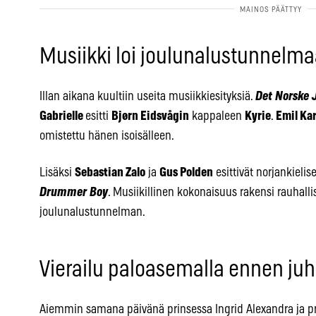
Musiikki loi joulunalustunnelm
Illan aikana kuultiin useita musiikkiesityksiä.
Det Norske 
Gabrielle
esitti
Bjørn Eidsvågin
kappaleen
Kyrie
.
Emil Ka
omistettu hänen isoisälleen.
Lisäksi
Sebastian Zalo
ja
Gus Polden
esittivät norjankieli
Drummer Boy
. Musiikillinen kokonaisuus rakensi rauhalli
joulunalustunnelman.
Vierailu paloasemalla ennen juh
Aiemmin samana päivänä prinsessa Ingrid Alexandra ja pri