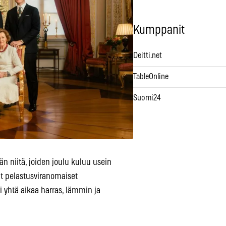
Kumppanit
Deitti.net
TableOnline
Suomi24
än niitä, joiden joulu kuluu usein
t pelastusviranomaiset
i yhtä aikaa harras, lämmin ja