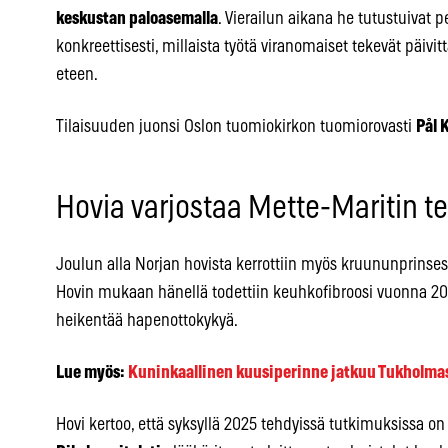
keskustan paloasemalla
. Vierailun aikana he tutustuivat p
konkreettisesti, millaista työtä viranomaiset tekevät päivi
eteen.
Tilaisuuden juonsi Oslon tuomiokirkon tuomiorovasti
Pål 
Hovia varjostaa Mette-Maritin t
Joulun alla Norjan hovista kerrottiin myös kruununprinse
Hovin mukaan hänellä todettiin keuhkofibroosi vuonna 201
heikentää hapenottokykyä.
Lue myös:
Kuninkaallinen kuusiperinne jatkuu Tukholma
Hovi kertoo, että syksyllä 2025 tehdyissä tutkimuksissa on