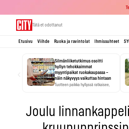
T
Skip
Tätä et odottanut
to
content
Etusivu
Viihde
Ruoka ja ravintolat
Ihmissuhteet
SY
Silmänliiketutkimus osoitti
hyllyn tehokkaimmat
‹
myyntipaikat ruokakaupassa –
näin näkyvyys vaikuttaa hintaan
Tuotteen paikka hyllyssä ratkaisee,
huomataanko se. Kauppiaat
hyödyntävät…
Joulu linnankappel
kruununprinssipe