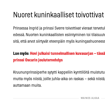
Nuoret kuninkaalliset toivottivat 
Prinsessa Ingrid ja prinssi Sverre toivottivat vieraat tervetul
edessä. Nuorten kuninkaallisten esiintyminen toi tilaisuu
sitä, että arvot siirtyvät eteenpäin myös kuningashuonees
Lue myös:
Hovi julkaisi tunnelmallisen kuvasarjan – tässä
prinssi Oscarin joulutervehdys
Kruununprinssiperhe sytytti kappeliin kynttilöitä muistutuks
mutta myös niistä, joille juhla-aika on raskas – sekä niist
auttamaan muita.