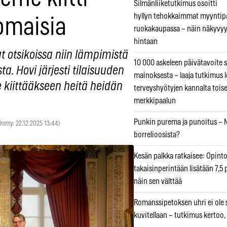
Silmänliiketutkimus osoitti
hyllyn tehokkaimmat myyntip
omaisia
ruokakaupassa – näin näkyvyy
hintaan
t otsikoissa niin lämpimistä
10 000 askeleen päivätavoite 
ta. Hovi järjesti tilaisuuden
mainoksesta – laaja tutkimus l
 kiittääkseen heitä heidän
terveyshyötyjen kannalta tois
merkkipaalun
Punkin purema ja punoitus – M
itetty: 22.12.2025 13:44)
borrelioosista?
Kesän palkka ratkaisee: Opint
takaisinperintään lisätään 7,5 
näin sen välttää
Romanssipetoksen uhri ei ole se
kuvitellaan – tutkimus kertoo,