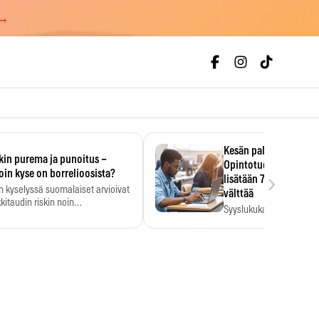
 →
Kesän palkka ratkaise
kin purema ja punoitus –
Opintotuen takaisinp
›
oin kyse on borrelioosista?
lisätään 7,5 prosentti
n kyselyssä suomalaiset arvioivat
välttää
kitaudin riskin noin
Syyslukukauden tukikuu
menkertaiseksi…
määrä ratkeaa sillä, mit
ehti…