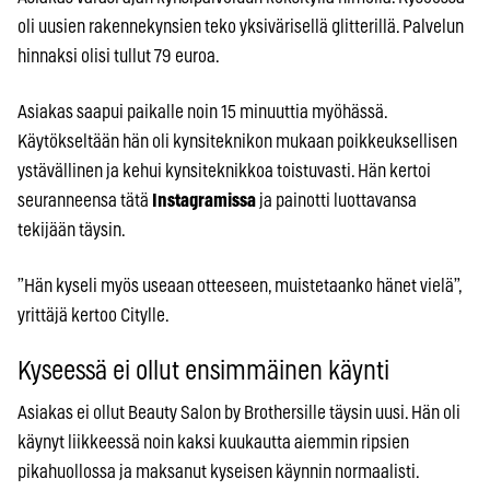
oli uusien rakennekynsien teko yksivärisellä glitterillä. Palvelun
hinnaksi olisi tullut 79 euroa.
Asiakas saapui paikalle noin 15 minuuttia myöhässä.
Käytökseltään hän oli kynsiteknikon mukaan poikkeuksellisen
ystävällinen ja kehui kynsiteknikkoa toistuvasti. Hän kertoi
seuranneensa tätä
Instagramissa
ja painotti luottavansa
tekijään täysin.
”Hän kyseli myös useaan otteeseen, muistetaanko hänet vielä”,
yrittäjä kertoo Citylle.
Kyseessä ei ollut ensimmäinen käynti
Asiakas ei ollut Beauty Salon by Brothersille täysin uusi. Hän oli
käynyt liikkeessä noin kaksi kuukautta aiemmin ripsien
pikahuollossa ja maksanut kyseisen käynnin normaalisti.