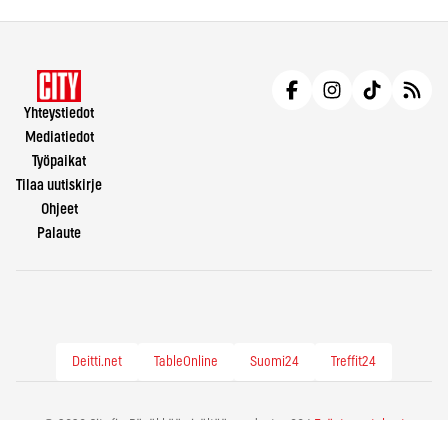
Yhteystiedot
Mediatiedot
Työpaikat
Tilaa uutiskirje
Ohjeet
Palaute
Deitti.net
TableOnline
Suomi24
Treffit24
© 2026 City.fi - Räväkkää sisältöä vuodesta -86 |
Evästeasetukset