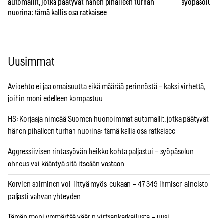
automallit, jotka päätyvät hänen pihalleen turhan
syöpäsolun a
nuorina: tämä kallis osa ratkaisee
Uusimmat
Avioehto ei jaa omaisuutta eikä määrää perinnöstä – kaksi virhettä,
joihin moni edelleen kompastuu
HS: Korjaaja nimeää Suomen huonoimmat automallit, jotka päätyvät
hänen pihalleen turhan nuorina: tämä kallis osa ratkaisee
Aggressiivisen rintasyövän heikko kohta paljastui – syöpäsolun
ahneus voi kääntyä sitä itseään vastaan
Korvien soiminen voi liittyä myös leukaan – 47 349 ihmisen aineisto
paljasti vahvan yhteyden
Tämän moni ymmärtää väärin virtsankarkailusta – uusi