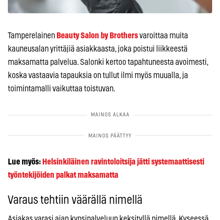
Tamperelainen
Beauty Salon by Brothers
varoittaa muita
kauneusalan yrittäjiä asiakkaasta, joka poistui liikkeestä
maksamatta palvelua. Salonki kertoo tapahtuneesta avoimesti,
koska vastaavia tapauksia on tullut ilmi myös muualla, ja
toimintamalli vaikuttaa toistuvan.
Lue myös:
Helsinkiläinen ravintoloitsija jätti systemaattisesti
työntekijöiden palkat maksamatta
Varaus tehtiin väärällä nimellä
Asiakas varasi ajan kynsipalveluun keksityllä nimellä. Kyseessä