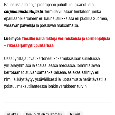
Kauneusalalla on jo pidempään puhuttu niin sanotusta
sarjakaunistautujasta
. Termillä viitataan henkilöön, jonka
epäillään kiertäneen eri kauneusliikkeissä eri puolilla Suomea,
varaavan palveluja ja poistuvan maksamatta.
Lue myös:
Tiesitkö näitä faktoja veriroiskeista ja sormenjäljistä
– rikossarjamyytit puntarissa
Useat yrittäjät ovat kertoneet kokemuksistaan suljetuissa
yrittäjäryhmissä ja sosiaalisessa mediassa. Toimintatavan
kerrotaan toistuvan samankaltaisena: asiakas esiintyy eri
nimillä, käyttäytyy ystävällisesti ja luottamusta herättävästi ja
poistuu maksutilanteessa jonkin verukkeen turvin.
asiakas
Beauty Salon by Brothers
huijaus