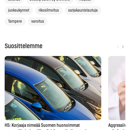
juoksukynnet
rikosilmoitus
sarjakaunistautuja
Tampere
varoitus
‹
›
Suosittelemme
HS: Korjaaja nimeää Suomen huonoimmat
Aggressiivis