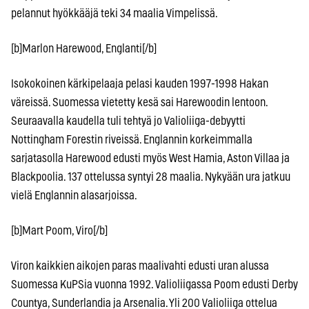
pelannut hyökkääjä teki 34 maalia Vimpelissä.
[b]Marlon Harewood, Englanti[/b]
Isokokoinen kärkipelaaja pelasi kauden 1997-1998 Hakan
väreissä. Suomessa vietetty kesä sai Harewoodin lentoon.
Seuraavalla kaudella tuli tehtyä jo Valioliiga-debyytti
Nottingham Forestin riveissä. Englannin korkeimmalla
sarjatasolla Harewood edusti myös West Hamia, Aston Villaa ja
Blackpoolia. 137 ottelussa syntyi 28 maalia. Nykyään ura jatkuu
vielä Englannin alasarjoissa.
[b]Mart Poom, Viro[/b]
Viron kaikkien aikojen paras maalivahti edusti uran alussa
Suomessa KuPSia vuonna 1992. Valioliigassa Poom edusti Derby
Countya, Sunderlandia ja Arsenalia. Yli 200 Valioliiga ottelua