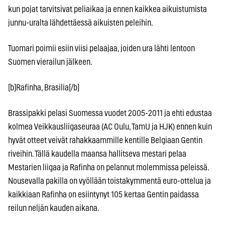
kun pojat tarvitsivat peliaikaa ja ennen kaikkea aikuistumista
junnu-uralta lähdettäessä aikuisten peleihin.
Tuomari poimii esiin viisi pelaajaa, joiden ura lähti lentoon
Suomen vierailun jälkeen.
[b]Rafinha, Brasilia[/b]
Brassipakki pelasi Suomessa vuodet 2005-2011 ja ehti edustaa
kolmea Veikkausliigaseuraa (AC Oulu, TamU ja HJK) ennen kuin
hyvät otteet veivät rahakkaammille kentille Belgiaan Gentin
riveihin. Tällä kaudella maansa hallitseva mestari pelaa
Mestarien liigaa ja Rafinha on pelannut molemmissa peleissä.
Nousevalla pakilla on vyöllään toistakymmentä euro-ottelua ja
kaikkiaan Rafinha on esiintynyt 105 kertaa Gentin paidassa
reilun neljän kauden aikana.