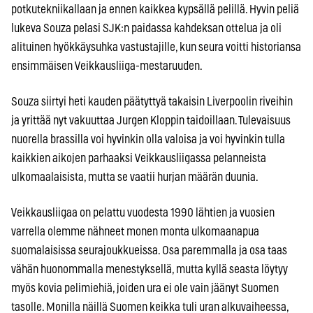
potkutekniikallaan ja ennen kaikkea kypsällä pelillä. Hyvin peliä
lukeva Souza pelasi SJK:n paidassa kahdeksan ottelua ja oli
alituinen hyökkäysuhka vastustajille, kun seura voitti historiansa
ensimmäisen Veikkausliiga-mestaruuden.
Souza siirtyi heti kauden päätyttyä takaisin Liverpoolin riveihin
ja yrittää nyt vakuuttaa Jurgen Kloppin taidoillaan. Tulevaisuus
nuorella brassilla voi hyvinkin olla valoisa ja voi hyvinkin tulla
kaikkien aikojen parhaaksi Veikkausliigassa pelanneista
ulkomaalaisista, mutta se vaatii hurjan määrän duunia.
Veikkausliigaa on pelattu vuodesta 1990 lähtien ja vuosien
varrella olemme nähneet monen monta ulkomaanapua
suomalaisissa seurajoukkueissa. Osa paremmalla ja osa taas
vähän huonommalla menestyksellä, mutta kyllä seasta löytyy
myös kovia pelimiehiä, joiden ura ei ole vain jäänyt Suomen
tasolle. Monilla näillä Suomen keikka tuli uran alkuvaiheessa,