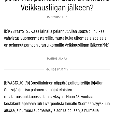
Veikkausliigan jälkeen?
15.11.2015 11:07
[b]KYSYMYS: SJK:ssa lainalla pelannut Allan Souza oli huikea
vahvistus Suomenmestareille, mutta kuka ulkomaalaispelaaja
on pelannut parhaan uran ulkomailla Veikkausliigan jälkeen?[/b]
[b]VASTAUS:[/b] Brasilialainen näppärä pallotaiteilija [b]Allan
Souza[/b] oli iso palanen seinäjokelaisten
mestaruusjoukkueessa tänä syksynä. Nuori 18-vuotias
keskikenttäpelaaja tuli Liverpoolista lainalle Suomeen syyskuun
alussa ja hurmasi suomalaisyleisön taidollaan ja huimalla