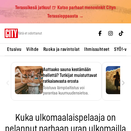
Terassikesä jatkuu! 🍺 Katso parhaat menovinkit Cityn
Terassioppaasta →
Skip
Tätä et odottanut
to
content
Etusivu
Viihde
Ruoka ja ravintolat
Ihmissuhteet
SYÖ!-vii
Auttaako sauna kestämään
hellettä? Tutkijat muistuttavat
‹
›
ratkaisevasta erosta
Toistuva lämpöaltistus voi
parantaa kuumuudensietoa.
Kuka ulkomaalaispelaaja on
pelannut parhaan uran ulkomailla