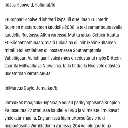
[b]Jos Hooiveld, Hollanti[/b]
Etutoppari Hooiveld johdatti kypsillä otteillaan FC Interin
Suomen mestaruuteen kaudella 2008 ja teki saman seuraavalla
kaudella Ruotsissa AIK:n väreissä. Matka jatkui Celticin kautta
FC Kööpenhaminaan, mistä tuliaisina oli niin ikään kultainen
mitali. Hollantilainen oli nostamassa Southamptonia
Valioliigaan. Valioliigan lisäksi mies on edustanut myös Brittein-
saarilla Millwallia ja Norwichiä. Tällä hetkellä Hooiveld edustaa
uudemman kerran AIK:ta.
[b]Marcus Gayle, Jamaika[/b]
Jamaikan maajoukkuepelaaja edusti parikymppisenä Kuopion
Palloseuraa 22 ottelussa kaudella 1990 ja viimeisteli mukavat
yhdeksän maalia. Englannissa läpimurtonsa Gayle teki
huipputasolla Wimbledonin väreissä. 204 Valioliigaottelua