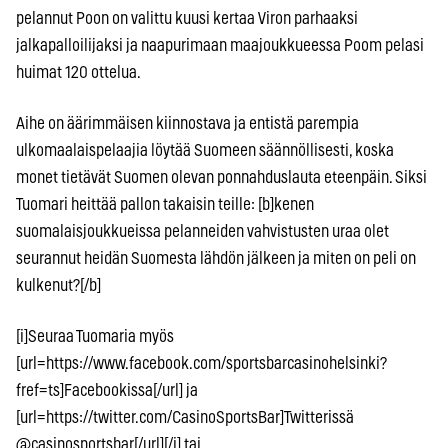
pelannut Poon on valittu kuusi kertaa Viron parhaaksi
jalkapalloilijaksi ja naapurimaan maajoukkueessa Poom pelasi
huimat 120 ottelua.
Aihe on äärimmäisen kiinnostava ja entistä parempia
ulkomaalaispelaajia löytää Suomeen säännöllisesti, koska
monet tietävät Suomen olevan ponnahduslauta eteenpäin. Siksi
Tuomari heittää pallon takaisin teille: [b]kenen
suomalaisjoukkueissa pelanneiden vahvistusten uraa olet
seurannut heidän Suomesta lähdön jälkeen ja miten on peli on
kulkenut?[/b]
[i]Seuraa Tuomaria myös
[url=https://www.facebook.com/sportsbarcasinohelsinki?
fref=ts]Facebookissa[/url] ja
[url=https://twitter.com/CasinoSportsBar]Twitterissä
@casinosportsbar[/url][/i] tai