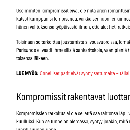
Useimmiten kompromissit eivät ole niitä arjen romanttisimpi
katsot kumppanisi lempisarjaa, vaikka sen juoni ei kiinnos
hänen valituksensa työpäivästä ilman, että alat heti ratk
Toisinaan se tarkoittaa joustamista siivousvuoroissa, lomako
Parisuhde ei vaadi ihmeellisiä sankaritekoja, vaan pieniä te
toisensa jälkeen.
LUE MYÖS:
Onnelliset parit eivät synny sattumalta – täll
Kompromissit rakentavat luott
Kompromissien tarkoitus ei ole se, että saa tahtonsa läpi, 
kuulluksi. Kun se tunne on olemassa, syntyy jotakin, mitä