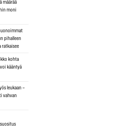
kä määrää
ihin moni
 huonoimmat
en pihalleen
a ratkaisee
ikko kohta
 voi kääntyä
myös leukaan –
ti vahvan
osuositus
n