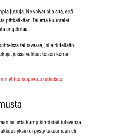
a juttuja. Ne voivat olla sitä, että
ta pätkääkään. Tai että kuuntelet
aista ongelmaa.
hteissa tai tavassa, jolla riidellään.
koja, joissa valitset toisen kerran
ainen yhteensopivuus ratkaisee
amusta
vaan se, että kumpikin tietää tulevansa
 rakkaus yksin ei pysty takaamaan eli