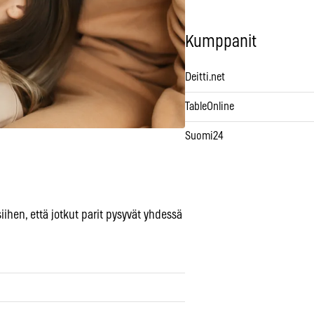
Kumppanit
Deitti.net
TableOnline
Suomi24
ihen, että jotkut parit pysyvät yhdessä