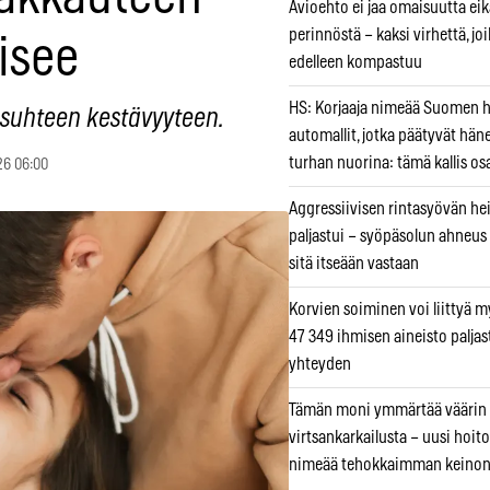
Avioehto ei jaa omaisuutta ei
perinnöstä – kaksi virhettä, jo
isee
edelleen kompastuu
HS: Korjaaja nimeää Suomen
 suhteen kestävyyteen.
automallit, jotka päätyvät hän
turhan nuorina: tämä kallis os
26 06:00
Aggressiivisen rintasyövän he
paljastui – syöpäsolun ahneus
sitä itseään vastaan
Korvien soiminen voi liittyä 
47 349 ihmisen aineisto paljas
yhteyden
Tämän moni ymmärtää väärin
virtsankarkailusta – uusi hoit
nimeää tehokkaimman keino