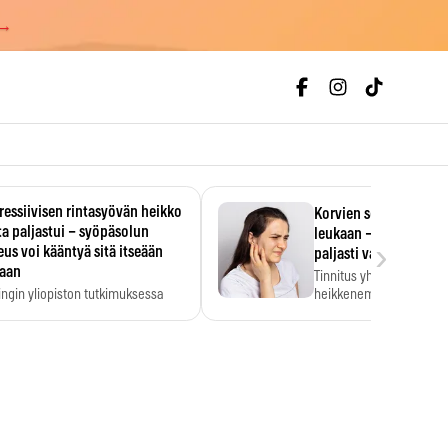
 →
essiivisen rintasyövän heikko
Korvien soiminen voi 
a paljastui – syöpäsolun
leukaan – 47 349 ihmi
›
us voi kääntyä sitä itseään
paljasti vahvan yhtey
taan
Tinnitus yhdistetään ku
ingin yliopiston tutkimuksessa
heikkenemiseen. Meta-a
aktiivisen rintasyövän kasvu
kertoo, että myös…
stui.