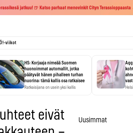
erassikesä jatkuu! 🍺 Katso parhaat menovinkit Cityn Terassioppaasta
Ö!-viikot
HS: Korjaaja nimeää Suomen
Aggr
huonoimmat automallit, jotka
koht
päätyvät hänen pihalleen turhan
ahne
nuorina: tämä kallis osa ratkaisee
vas
Ratkaisijana on usein yksi kallis
Hels
komponentti.
MYC-
hida
uhteet eivät
Uusimmat
rakkauteen –