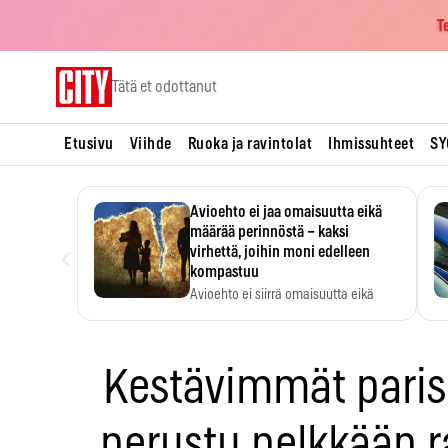
T
Skip
Tätä et odottanut
to
content
Etusivu
Viihde
Ruoka ja ravintolat
Ihmissuhteet
SY
Avioehto ei jaa omaisuutta eikä
määrää perinnöstä – kaksi
‹
virhettä, joihin moni edelleen
kompastuu
Avioehto ei siirrä omaisuutta eikä
ratkaise perintöasioita.
Kestävimmät paris
perustu pelkkään 