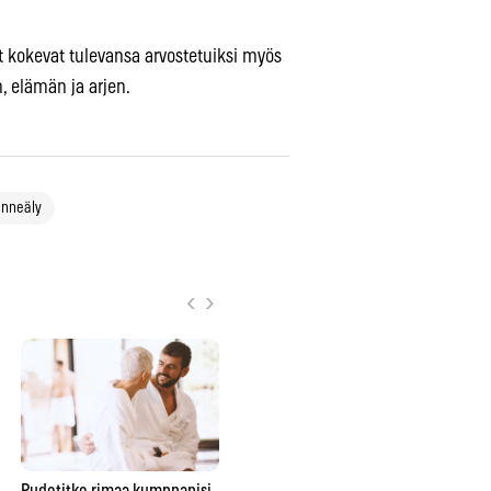
 kokevat tulevansa arvostetuiksi myös
, elämän ja arjen.
unneäly
‹
›
Pudotitko rimaa kumppanisi
Nainen romahti tyttärensä
Hiu