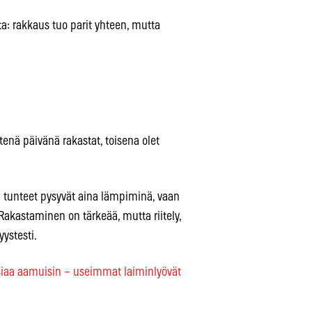
a: rakkaus tuo parit yhteen, mutta
tenä päivänä rakastat, toisena olet
ä tunteet pysyvät aina lämpiminä, vaan
. Rakastaminen on tärkeää, mutta riitely,
ystesti.
iaa aamuisin – useimmat laiminlyövät