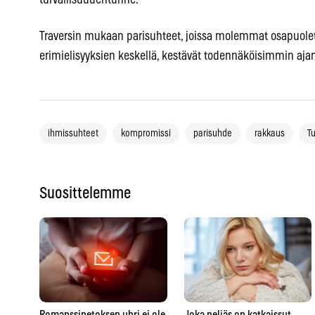
turvallisuudentunne.
Traversin mukaan parisuhteet, joissa molemmat osapuolet
erimielisyyksien keskellä, kestävät todennäköisimmin ajan
ihmissuhteet
kompromissi
parisuhde
rakkaus
T
Suosittelemme
tta
Romanssipetoksen uhri ei ole
Joka neljäs on katkaissut