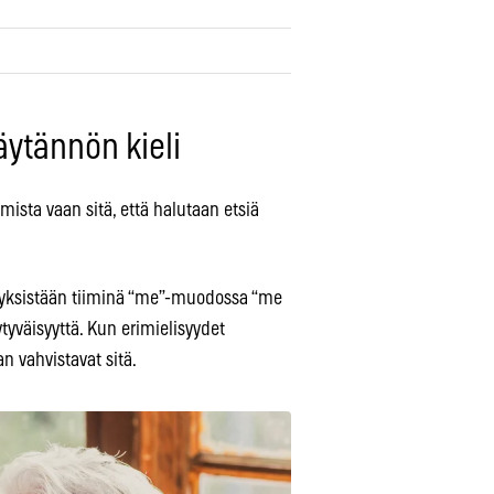
ytännön kieli
mista vaan sitä, että halutaan etsiä
isyyksistään tiiminä “me”-muodossa “me
ytyväisyyttä. Kun erimielisyydet
n vahvistavat sitä.