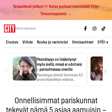
Terassikesä jatkuu! 🍺 Katso parhaat menovinkit Cityn
Terassioppaasta →
Skip
Tätä et odottanut
to
content
Etusivu
Viihde
Ruoka ja ravintolat
Ihmissuhteet
SYÖ!-vii
Yksinäisyys on lisääntynyt
myös siellä, missä ei odottaisi
‹
›
– parisuhteessa olevilla
Yksinäisyys yleistyi Suomessa 8,5
prosenttiyksikköä neljässä
vuodessa. Se…
Onnellisimmat pariskunnat
tekevät nämä 5 asiaa aamuisin –