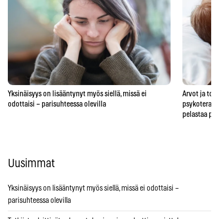
Yksinäisyys on lisääntynyt myös siellä, missä ei
Arvot ja to
odottaisi – parisuhteessa olevilla
psykoterape
pelastaa pa
Uusimmat
Yksinäisyys on lisääntynyt myös siellä, missä ei odottaisi –
parisuhteessa olevilla