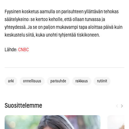
Fyysinen kosketus aamulla on parisuhteen yllättävän tehokas
säätelykeino: se kertoo keholle, että ollaan turvassa ja
yhteydessä. Ja se on paljon mukavampi tapa aloittaa päivä kuin
keskustelu siitä, kuka unohti tyhjentää tiskikoneen.
Lähde:
CNBC
arki
onnellisuus
parisuhde
rakkaus
rutiinit
‹
›
Suosittelemme