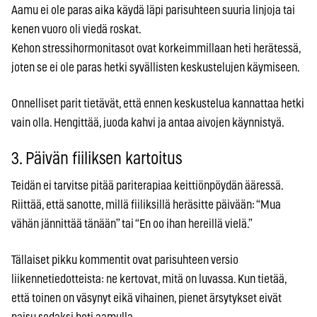
Aamu ei ole paras aika käydä läpi parisuhteen suuria linjoja tai
kenen vuoro oli viedä roskat.
Kehon stressihormonitasot ovat korkeimmillaan heti herätessä,
joten se ei ole paras hetki syvällisten keskustelujen käymiseen.
Onnelliset parit tietävät, että ennen keskustelua kannattaa hetki
vain olla. Hengittää, juoda kahvi ja antaa aivojen käynnistyä.
3. Päivän fiiliksen kartoitus
Teidän ei tarvitse pitää pariterapiaa keittiönpöydän ääressä.
Riittää, että sanotte, millä fiiliksillä heräsitte päivään: “Mua
vähän jännittää tänään” tai “En oo ihan hereillä vielä.”
Tällaiset pikku kommentit ovat parisuhteen versio
liikennetiedotteista: ne kertovat, mitä on luvassa. Kun tietää,
että toinen on väsynyt eikä vihainen, pienet ärsytykset eivät