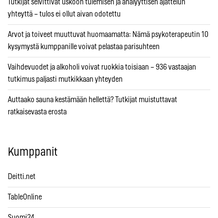
Tutkijat selvittivät uskoon tulemisen ja analyyttisen ajattelun
yhteyttä – tulos ei ollut aivan odotettu
Arvot ja toiveet muuttuvat huomaamatta: Nämä psykoterapeutin 10
kysymystä kumppanille voivat pelastaa parisuhteen
Vaihdevuodet ja alkoholi voivat ruokkia toisiaan – 936 vastaajan
tutkimus paljasti mutkikkaan yhteyden
Auttaako sauna kestämään hellettä? Tutkijat muistuttavat
ratkaisevasta erosta
Kumppanit
Deitti.net
TableOnline
Suomi24