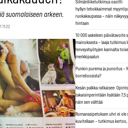
Silmänliiketutkimus osoitti
hyllyn tehokkaimmat myyntip
iä suomalaiseen arkeen.
ruokakaupassa – näin näkyvyy
hintaan
1 11:22
10 000 askeleen päivätavoite 
mainoksesta – laaja tutkimus l
terveyshyötyjen kannalta tois
merkkipaalun
Punkin purema ja punoitus – M
borrelioosista?
Kesän palkka ratkaisee: Opint
takaisinperintään lisätään 7,5 
näin sen välttää
Romanssipetoksen uhri ei ole se
kuvitellaan – tutkimus kertoo,