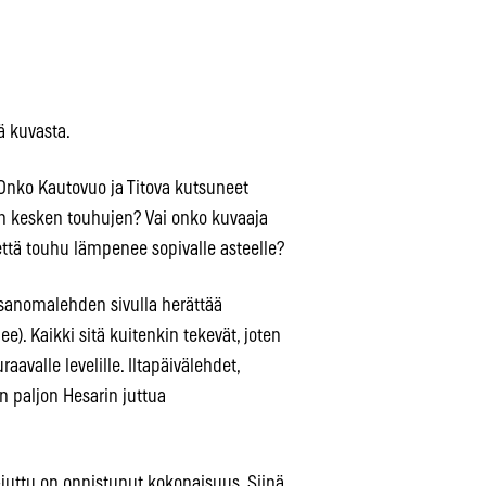
 kuvasta.
 Onko Kautovuo ja Titova kutsuneet
n kesken touhujen? Vai onko kuvaaja
 että touhu lämpenee sopivalle asteelle?
 sanomalehden sivulla herättää
e). Kaikki sitä kuitenkin tekevät, joten
aavalle levelille. Iltapäivälehdet,
in paljon Hesarin juttua
juttu on onnistunut kokonaisuus. Siinä