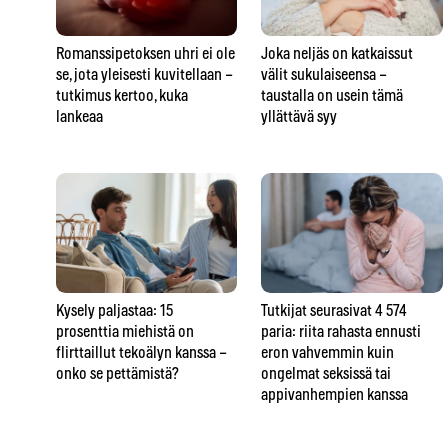
Romanssipetoksen uhri ei ole
Joka neljäs on katkaissut
se, jota yleisesti kuvitellaan –
välit sukulaiseensa –
tutkimus kertoo, kuka
taustalla on usein tämä
lankeaa
yllättävä syy
Kysely paljastaa: 15
Tutkijat seurasivat 4 574
prosenttia miehistä on
paria: riita rahasta ennusti
flirttaillut tekoälyn kanssa –
eron vahvemmin kuin
onko se pettämistä?
ongelmat seksissä tai
appivanhempien kanssa