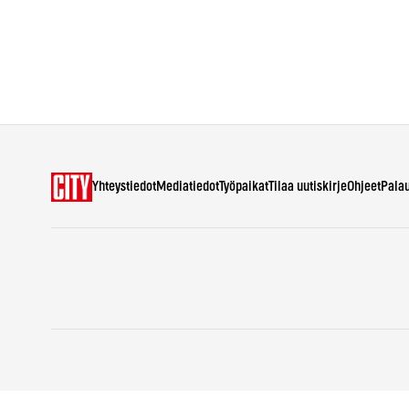
Yhteystiedot
Mediatiedot
Työpaikat
Tilaa uutiskirje
Ohjeet
Pala