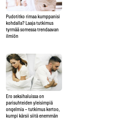
Pudotitko rimaa kumppanisi
Nainen romahti tyttärensä
Hiu
kohdalla? Laaja tutkimus
häissä – kardiologit löysivät
as
tyrmää somessa trendaavan
ilmiön, jossa ilo pysäyttää
– n
ilmiön
sydämen
ih
Ero seksihaluissa on
Miksi terapia ei toimi kaikille
Vii
parisuhteiden yleisimpiä
– ja mitä tutkimus kertoo
ys
ongelmia – tutkimus kertoo,
siitä, mikä sen onnistumisen
yks
kumpi kärsii siitä enemmän
ratkaisee