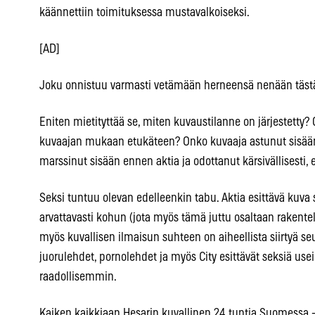
käännettiin toimituksessa mustavalkoiseksi.
[AD]
Joku onnistuu varmasti vetämään herneensä nenään tästä
Eniten mietityttää se, miten kuvaustilanne on järjestetty?
kuvaajan mukaan etukäteen? Onko kuvaaja astunut sisää
marssinut sisään ennen aktia ja odottanut kärsivällisesti,
Seksi tuntuu olevan edelleenkin tabu. Aktia esittävä kuva
arvattavasti kohun (jota myös tämä juttu osaltaan rakentele
myös kuvallisen ilmaisun suhteen on aiheellista siirtyä seur
juorulehdet, pornolehdet ja myös City esittävät seksiä use
raadollisemmin.
Kaiken kaikkiaan Hesarin kuvallinen 24 tuntia Suomessa -