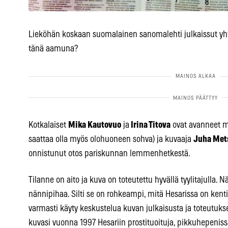
Lieköhän koskaan suomalainen sanomalehti julkaissut yht
tänä aamuna?
Kotkalaiset
Mika Kautovuo
ja
Irina Titova
ovat avanneet 
saattaa olla myös olohuoneen sohva) ja kuvaaja
Juha Met
onnistunut otos pariskunnan lemmenhetkestä.
Tilanne on aito ja kuva on toteutettu hyvällä tyylitajulla. N
nännipihaa. Silti se on rohkeampi, mitä Hesarissa on kent
varmasti käyty keskustelua kuvan julkaisusta ja toteutu
kuvasi vuonna 1997 Hesariin prostituoituja, pikkuhepeniss