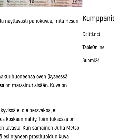
Kumppanit
ä näyttävästi panokuvaa, mitä Hesari
Deitti.net
TableOnline
Suomi24
makuuhuoneensa oven (kyseessä
so
on marssinut sisään. Kuva on
äkyvissä ei ole persvakoa, ei
ies koskaan nähty. Toimituksessa on
ksen tavasta. Kun samainen Juha Metso
ä esiintyneen prostituoidun kuva