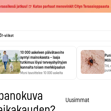
erassikesä jatkuu! 🍺 Katso parhaat menovinkit Cityn Terassioppaasta
Ö!-viikot
10 000 askeleen päivätavoite
Pun
syntyi mainoksesta – laaja
Mill
tutkimus löysi terveyshyötyjen
THL:
kannalta toisen merkkipaalun
punk
Moni tavoittelee 10 000 askelta
kym
päivässä, vaikka luku…
 panokuva
Uusimmat
 aikakauden?