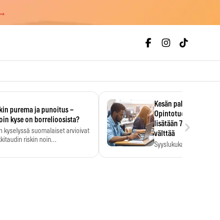
 →
Kesän palkka ratkaise
kin purema ja punoitus –
Opintotuen takaisinp
›
oin kyse on borrelioosista?
lisätään 7,5 prosentti
n kyselyssä suomalaiset arvioivat
välttää
kitaudin riskin noin
Syyslukukauden tukikuu
menkertaiseksi…
määrä ratkeaa sillä, mit
ehti…