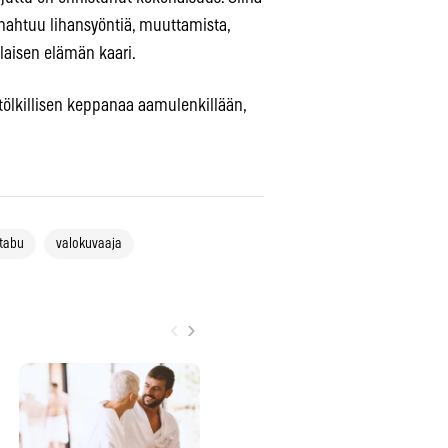
mahtuu lihansyöntiä, muuttamista,
laisen elämän kaari.
 tölkillisen keppanaa aamulenkillään,
tabu
valokuvaaja
‹
›