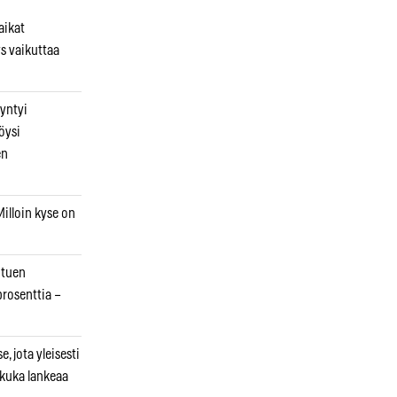
aikat
s vaikuttaa
syntyi
öysi
en
illoin kyse on
otuen
prosenttia –
, jota yleisesti
 kuka lankeaa