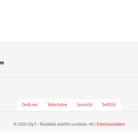
ute
Deitti.net
TableOnline
Suomi24
Treffit24
© 2026 City.fi - Räväkkää sisältöä vuodesta -86 |
Evästeasetukset