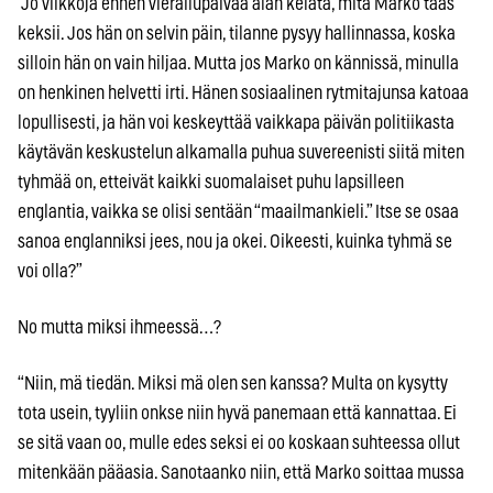
“Jo viikkoja ennen vierailupäivää alan kelata, mitä Marko taas
keksii. Jos hän on selvin päin, tilanne pysyy hallinnassa, koska
silloin hän on vain hiljaa. Mutta jos Marko on kännissä, minulla
on henkinen helvetti irti. Hänen sosiaalinen rytmitajunsa katoaa
lopullisesti, ja hän voi keskeyttää vaikkapa päivän politiikasta
käytävän keskustelun alkamalla puhua suvereenisti siitä miten
tyhmää on, etteivät kaikki suomalaiset puhu lapsilleen
englantia, vaikka se olisi sentään “maailmankieli.” Itse se osaa
sanoa englanniksi jees, nou ja okei. Oikeesti, kuinka tyhmä se
voi olla?”
No mutta miksi ihmeessä…?
“Niin, mä tiedän. Miksi mä olen sen kanssa? Multa on kysytty
tota usein, tyyliin onkse niin hyvä panemaan että kannattaa. Ei
se sitä vaan oo, mulle edes seksi ei oo koskaan suhteessa ollut
mitenkään pääasia. Sanotaanko niin, että Marko soittaa mussa