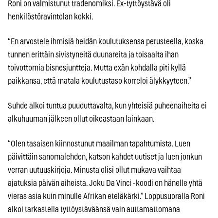
Roni on valmistunut tradenomiksi. Ex-tyttöystävä oli
henkilöstöravintolan kokki.
“En arvostele ihmisiä heidän koulutuksensa perusteella, koska
tunnen erittäin sivistyneitä duunareita ja toisaalta ihan
toivottomia bisnesjuntteja. Mutta exän kohdalla piti kyllä
paikkansa, että matala koulutustaso korreloi älykkyyteen.”
Suhde alkoi tuntua puuduttavalta, kun yhteisiä puheenaiheita ei
alkuhuuman jälkeen ollut oikeastaan lainkaan.
“Olen tasaisen kiinnostunut maailman tapahtumista. Luen
päivittäin sanomalehden, katson kahdet uutiset ja luen jonkun
verran uutuuskirjoja. Minusta olisi ollut mukava vaihtaa
ajatuksia päivän aiheista. Joku Da Vinci -koodi on hänelle yhtä
vieras asia kuin minulle Afrikan eteläkärki.” Loppusuoralla Roni
alkoi tarkastella tyttöystäväänsä vain auttamattomana