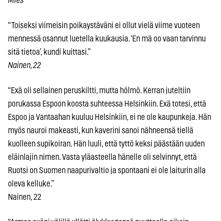
Mies
“Toiseksi viimeisin poikaystäväni ei ollut vielä viime vuoteen
mennessä osannut luetella kuukausia. ‘En mä oo vaan tarvinnu
sitä tietoa’, kundi kuittasi.”
Nainen, 22
“Exä oli sellainen peruskiltti, mutta hölmö. Kerran juteltiin
porukassa Espoon koosta suhteessa Helsinkiin. Exä totesi, että
Espoo ja Vantaahan kuuluu Helsinkiin, ei ne ole kaupunkeja. Hän
myös nauroi makeasti, kun kaverini sanoi nähneensä tiellä
kuolleen supikoiran. Hän luuli, että tyttö keksi päästään uuden
eläinlajin nimen. Vasta yläasteella hänelle oli selvinnyt, että
Ruotsi on Suomen naapurivaltio ja spontaani ei ole laiturin alla
oleva kelluke.”
Nainen, 22