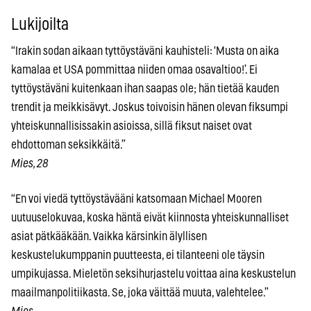
Lukijoilta
“Irakin sodan aikaan tyttöystäväni kauhisteli: ‘Musta on aika
kamalaa et USA pommittaa niiden omaa osavaltioo!’. Ei
tyttöystäväni kuitenkaan ihan saapas ole; hän tietää kauden
trendit ja meikkisävyt. Joskus toivoisin hänen olevan fiksumpi
yhteiskunnallisissakin asioissa, sillä fiksut naiset ovat
ehdottoman seksikkäitä.”
Mies, 28
“En voi viedä tyttöystävääni katsomaan Michael Mooren
uutuuselokuvaa, koska häntä eivät kiinnosta yhteiskunnalliset
asiat pätkääkään. Vaikka kärsinkin älyllisen
keskustelukumppanin puutteesta, ei tilanteeni ole täysin
umpikujassa. Mieletön seksihurjastelu voittaa aina keskustelun
maailmanpolitiikasta. Se, joka väittää muuta, valehtelee.”