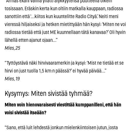
“Armas exäni välillä yllätti älykkyytensä puutteella oikein
tosissaan. Eräskin kerta kun oltiin matkalla kauppaan, radiossa
sanottiin että ‘…kiitos kun kuuntelitte Radio Cityä.’ Neiti meni
vieressä hiljaiseksi ja hetken mietittyään hän kysyi: ‘Miten ne voi
radiossa tietää että just ME kuunnellaan tätä kanavaa?’ Oli hyvin
lähellä etten ajanut ojaan…”
Mies, 25
“Tyttöystävä näki hirvivaaramerkin ja kysyi: ‘Mist ne tietää et se
hirvi on just tuolla 1,5 km:n päässä?’ ei hyvää päivää…”
Mies, 19
Kysymys: Miten sivistää tyhmää?
Miten voin hienovaraisesti viestittää kumppanilleni, että hän
voisi sivistää itseään?
“Sano, että luit lehdestä jonkun mielenkiintoisen jutun, josta