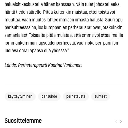
haluaisit keskustella hänen kanssaan. Näin tulet johdatelleeksi
häntä tiedon äärelle. Pitää kuitenkin muistaa, ettei toista voi
muuttaa, vaan muutos lähtee ihmisen omasta halusta. Suuri apu
parisuhteessa on, jos kumppanien perhetaustat ovat jotakuinkin
samanlaiset. Toisaalta pitää muistaa, että emme voi ottaa mallia
jommankumman lapsuudenperheestä, vaan jokaisen parin on
luotava oma tapansa olla yhdessä.”
Lähde: Perheterapeutti Kaarina Vanhanen.
käyttäytyminen
parisuhde
perhetausta
suhteet
‹
›
Suosittelemme