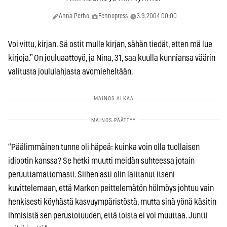
Anna Perho
Fennopress
3.9.2004 00:00
Voi vittu, kirjan. Sä ostit mulle kirjan, sähän tiedät, etten mä lue
kirjoja.” On jouluaattoyö, ja Nina, 31, saa kuulla kunniansa väärin
valitusta joululahjasta avomieheltään.
“Päälimmäinen tunne oli häpeä: kuinka voin olla tuollaisen
idiootin kanssa? Se hetki muutti meidän suhteessa jotain
peruuttamattomasti. Siihen asti olin laittanut itseni
kuvittelemaan, että Markon peittelemätön hölmöys johtuu vain
henkisesti köyhästä kasvuympäristöstä, mutta sinä yönä käsitin
ihmisistä sen perustotuuden, että toista ei voi muuttaa. Juntti