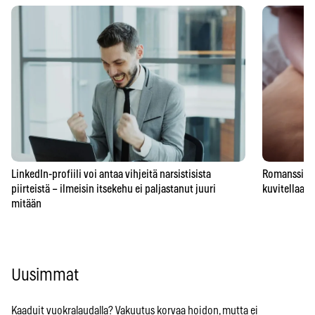
LinkedIn-profiili voi antaa vihjeitä narsistisista
Romanssipeto
piirteistä – ilmeisin itsekehu ei paljastanut juuri
kuvitellaan 
mitään
Uusimmat
Kaaduit vuokralaudalla? Vakuutus korvaa hoidon, mutta ei