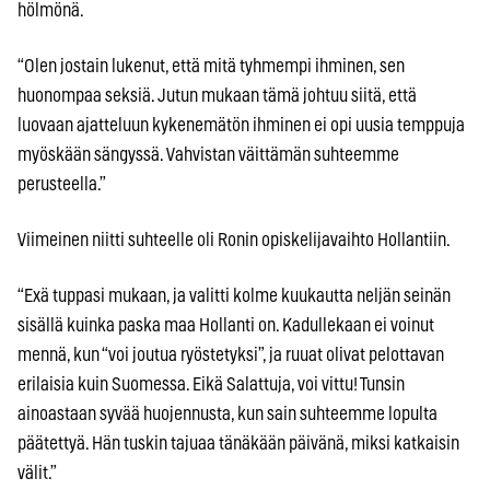
hölmönä.
“Olen jostain lukenut, että mitä tyhmempi ihminen, sen
huonompaa seksiä. Jutun mukaan tämä johtuu siitä, että
luovaan ajatteluun kykenemätön ihminen ei opi uusia temppuja
myöskään sängyssä. Vahvistan väittämän suhteemme
perusteella.”
Viimeinen niitti suhteelle oli Ronin opiskelijavaihto Hollantiin.
“Exä tuppasi mukaan, ja valitti kolme kuukautta neljän seinän
sisällä kuinka paska maa Hollanti on. Kadullekaan ei voinut
mennä, kun “voi joutua ryöstetyksi”, ja ruuat olivat pelottavan
erilaisia kuin Suomessa. Eikä Salattuja, voi vittu! Tunsin
ainoastaan syvää huojennusta, kun sain suhteemme lopulta
päätettyä. Hän tuskin tajuaa tänäkään päivänä, miksi katkaisin
välit.”