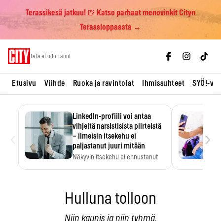
Terassikesä jatkuu! 🍺 Katso parhaat menovinkit Cityn
Terassioppaasta →
Skip
Tätä et odottanut
to
content
Etusivu
Viihde
Ruoka ja ravintolat
Ihmissuhteet
SYÖ!-vii
LinkedIn-profiili voi antaa
vihjeitä narsistisista piirteistä
‹
›
– ilmeisin itsekehu ei
paljastanut juuri mitään
Näkyvin itsekehu ei ennustanut
narsistisia piirteitä.
Hulluna tolloon
Niin kaunis ja niin tyhmä.