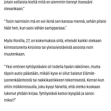
jotain sellaista kieltä mitä en aiemmin tiennyt itsessäni
olevankaan.”
“Tosin naimisiin mä en voi ikinä sen kanssa mennä, sehän pilaisi
häät heti, kun saisi vähän samppanjaa.”
Myös Ronilla, 27, on kokemuksia siitä, etteivät kaikki olekaan
kiinnostuneita kirjoista tai yleissivistävistä asioista noin
muutenkaan.
“Yksi entinen tyttöystäväni oli todella hyvän näköinen, mutta
täysin autio päästään, mikäli kyse ei ollut Salatut Elämät-
juonenkäänteistä tai nakkikastikkeen tekemisestä. Kerran kun
oltiin mökkireissulla, joku kysyi häneltä, että oletko koskaan
lukenut yhtään kirjaa. Tyttöystävä katsoi kysyjää ja sanoi:
miksi?”