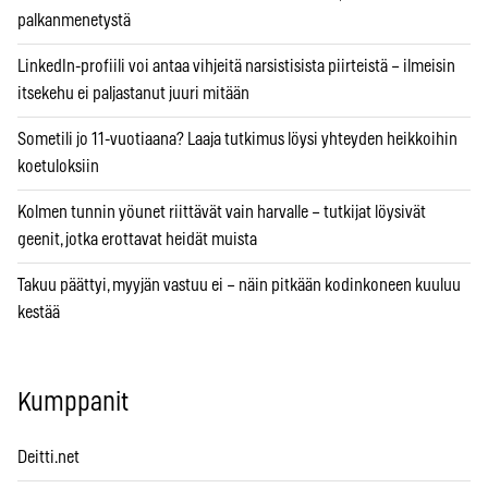
palkanmenetystä
LinkedIn-profiili voi antaa vihjeitä narsistisista piirteistä – ilmeisin
itsekehu ei paljastanut juuri mitään
Sometili jo 11-vuotiaana? Laaja tutkimus löysi yhteyden heikkoihin
koetuloksiin
Kolmen tunnin yöunet riittävät vain harvalle – tutkijat löysivät
geenit, jotka erottavat heidät muista
Takuu päättyi, myyjän vastuu ei – näin pitkään kodinkoneen kuuluu
kestää
Kumppanit
Deitti.net