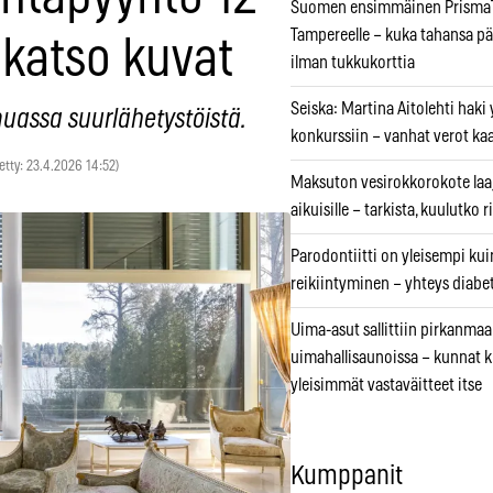
Suomen ensimmäinen PrismaT
Tampereelle – kuka tahansa pä
 katso kuvat
ilman tukkukorttia
Seiska: Martina Aitolehti haki
uassa suurlähetystöistä.
konkurssiin – vanhat verot ka
tetty: 23.4.2026 14:52)
Maksuton vesirokkorokote laa
aikuisille – tarkista, kuulutko
Parodontiitti on yleisempi k
reikiintyminen – yhteys diabe
Uima-asut sallittiin pirkanmaa
uimahallisaunoissa – kunnat 
yleisimmät vastaväitteet itse
Kumppanit