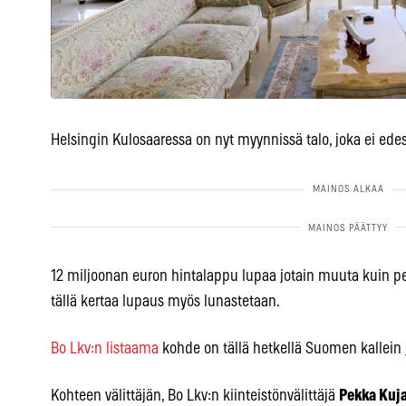
Helsingin Kulosaaressa on nyt myynnissä talo, joka ei edes
12 miljoonan euron hintalappu lupaa jotain muuta kuin peru
tällä kertaa lupaus myös lunastetaan.
Bo Lkv:n listaama
kohde on tällä hetkellä Suomen kallein 
Kohteen välittäjän, Bo Lkv:n kiinteistönvälittäjä
Pekka Kuj