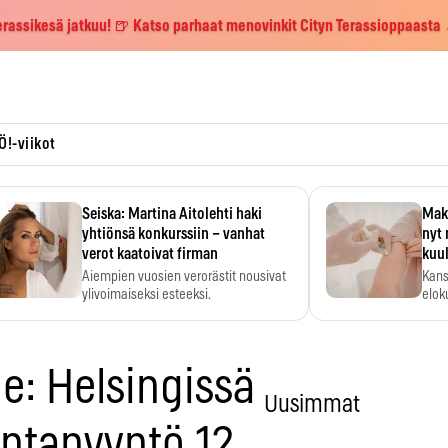
erassikesä jatkuu! 🍺 Katso parhaat menovinkit Cityn Terassioppaasta
Ö!-viikot
Seiska: Martina Aitolehti haki
Maks
yhtiönsä konkurssiin – vanhat
nyt 
verot kaatoivat firman
kuu
Aiempien vuosien verorästit nousivat
Kans
ylivoimaiseksi esteeksi.
elok
e: Helsingissä
Uusimmat
hintapyyntö 12