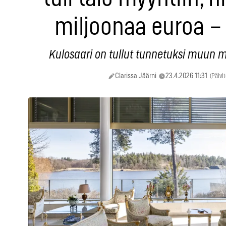
miljoonaa euroa –
Kulosaari on tullut tunnetuksi muun m
Clarissa Jäärni
23.4.2026 11:31
(Päivi