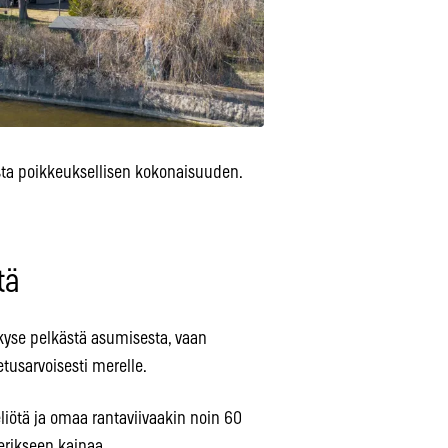
osta poikkeuksellisen kokonaisuuden.
tä
kyse pelkästä asumisesta, vaan
etusarvoisesti merelle.
eliötä ja omaa rantaviivaakin noin 60
 erikseen kaipaa.