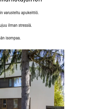
in varusteltu apukeittiö.
ujuu ilman stressiä.
vähän isompaa.