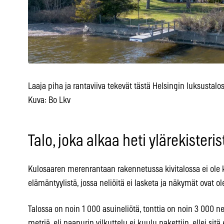
Laaja piha ja rantaviiva tekevät tästä Helsingin luksustal
Kuva: Bo Lkv
Talo, joka alkaa heti ylärekisteris
Kulosaaren merenrantaan rakennetussa kivitalossa ei ole 
elämäntyylistä, jossa neliöitä ei lasketa ja näkymät ovat ol
Talossa on noin 1 000 asuineliötä, tonttia on noin 3 000 n
metriä, eli naapurin vilkuttelu ei kuulu pakettiin, ellei sitä