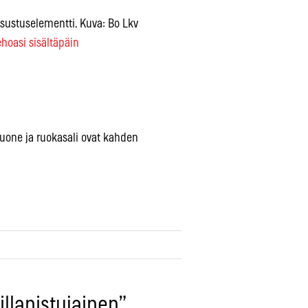
sustuselementti. Kuva: Bo Lkv
hoasi sisältäpäin
huone ja ruokasali ovat kahden
.
i illanistujainen”