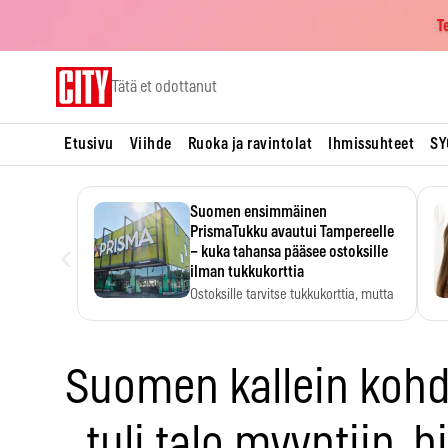
T
Skip
Tätä et odottanut
to
content
Etusivu
Viihde
Ruoka ja ravintolat
Ihmissuhteet
SY
Suomen ensimmäinen
PrismaTukku avautui Tampereelle
‹
– kuka tahansa pääsee ostoksille
ilman tukkukorttia
Ostoksille tarvitse tukkukorttia, mutta
yksikköhinta kannattaa tarkistaa itse.
Suomen kallein kohd
tuli talo myyntiin, 