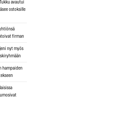
ukku avautui
äsee ostoksille
 yhtiönsä
atoivat firman
jeni nyt myös
 riskiryhmään
uin hampaiden
tekseen
laisissa
kumosivat