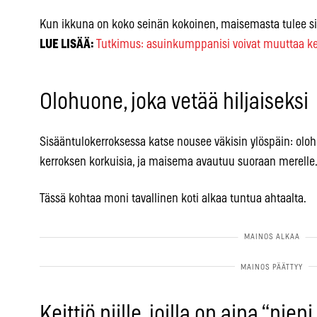
Kun ikkuna on koko seinän kokoinen, maisemasta tulee si
LUE LISÄÄ:
Tutkimus: asuinkumppanisi voivat muuttaa ke
Olohuone, joka vetää hiljaiseksi
Sisääntulokerroksessa katse nousee väkisin ylöspäin: olo
kerroksen korkuisia, ja maisema avautuu suoraan merelle
Tässä kohtaa moni tavallinen koti alkaa tuntua ahtaalta.
Keittiö niille, joilla on aina “pien