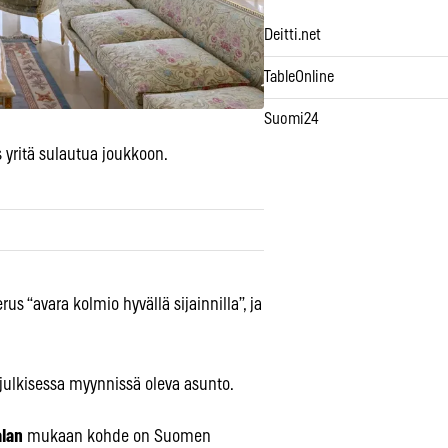
Deitti.net
TableOnline
Suomi24
 yritä sulautua joukkoon.
s “avara kolmio hyvällä sijainnilla”, ja
julkisessa myynnissä oleva asunto.
alan
mukaan kohde on Suomen