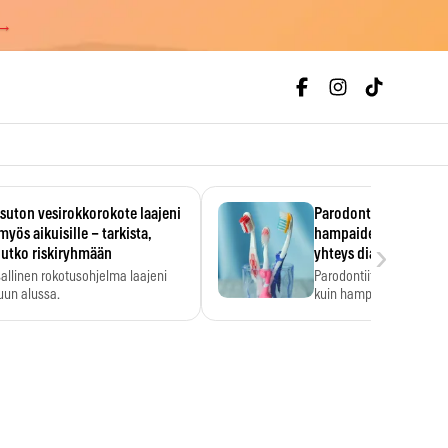
 →
uton vesirokkorokote laajeni
Parodontiitti on ylei
myös aikuisille – tarkista,
hampaiden reikiintym
›
lutko riskiryhmään
yhteys diabetekseen
allinen rokotusohjelma laajeni
Parodontiitti on Suomes
uun alussa.
kuin hampaiden reikiint