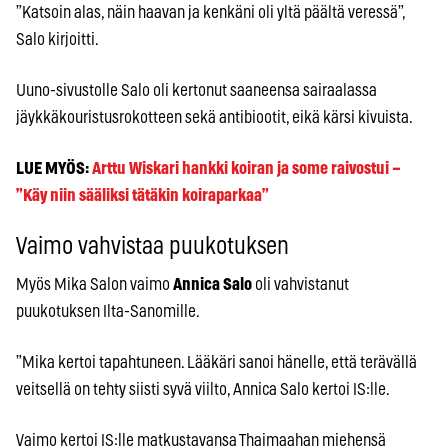
”Katsoin alas, näin haavan ja kenkäni oli yltä päältä veressä”,
Salo kirjoitti.
Uuno-sivustolle Salo oli kertonut saaneensa sairaalassa
jäykkäkouristusrokotteen sekä antibiootit, eikä kärsi kivuista.
LUE MYÖS:
Arttu Wiskari hankki koiran ja some raivostui –
”Käy niin sääliksi tätäkin koiraparkaa”
Vaimo vahvistaa puukotuksen
Myös Mika Salon vaimo
Annica Salo
oli vahvistanut
puukotuksen Ilta-Sanomille.
”Mika kertoi tapahtuneen. Lääkäri sanoi hänelle, että terävällä
veitsellä on tehty siisti syvä viilto, Annica Salo kertoi IS:lle.
Vaimo kertoi IS:lle matkustavansa Thaimaahan miehensä