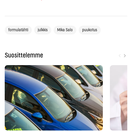
formulatähti
julkkis
Mika Salo
puukotus
‹
›
Suosittelemme