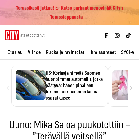
Terassikesä jatkuu! 🍺 Katso parhaat menovinkit Cityn
Terassioppaasta →
Skip
Tätä et odottanut
to
content
Etusivu
Viihde
Ruoka ja ravintolat
Ihmissuhteet
SYÖ!-vii
HS: Korjaaja nimeää Suomen
huonoimmat automallit, jotka
‹
›
päätyvät hänen pihalleen
turhan nuorina: tämä kallis
osa ratkaisee
Ratkaisijana on usein yksi kallis
komponentti.
Uuno: Mika Saloa puukotettiin –
”Terävällä veitsellä”