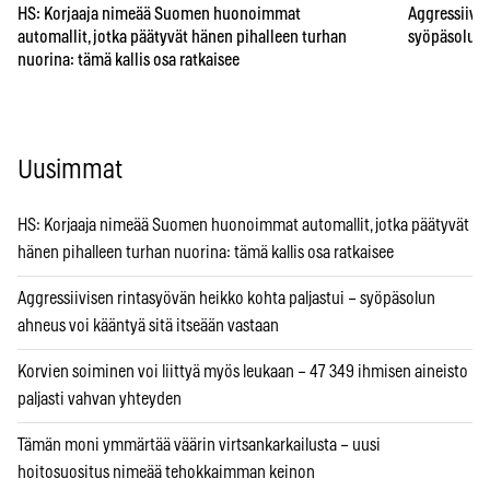
HS: Korjaaja nimeää Suomen huonoimmat
Aggressiivis
automallit, jotka päätyvät hänen pihalleen turhan
syöpäsolun a
nuorina: tämä kallis osa ratkaisee
Uusimmat
HS: Korjaaja nimeää Suomen huonoimmat automallit, jotka päätyvät
hänen pihalleen turhan nuorina: tämä kallis osa ratkaisee
Aggressiivisen rintasyövän heikko kohta paljastui – syöpäsolun
ahneus voi kääntyä sitä itseään vastaan
Korvien soiminen voi liittyä myös leukaan – 47 349 ihmisen aineisto
paljasti vahvan yhteyden
Tämän moni ymmärtää väärin virtsankarkailusta – uusi
hoitosuositus nimeää tehokkaimman keinon