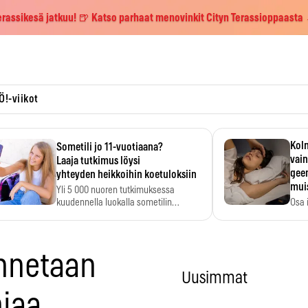
erassikesä jatkuu! 🍺 Katso parhaat menovinkit Cityn Terassioppaasta
Ö!-viikot
Kolm
Sometili jo 11-vuotiaana?
vain
Laaja tutkimus löysi
geen
yhteyden heikkoihin koetuloksiin
mui
Yli 5 000 nuoren tutkimuksessa
kuudennella luokalla sometilin…
Osa 
voi s
annetaan
Uusimmat
piaa