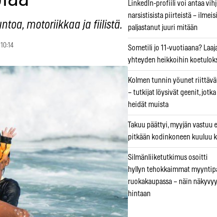
LinkedIn-profiili voi antaa vihj
narsistisista piirteistä – ilmeis
ntoa, motoriikkaa ja fiilistä.
paljastanut juuri mitään
 10:14
Sometili jo 11-vuotiaana? Laaj
yhteyden heikkoihin koetuloks
Kolmen tunnin yöunet riittävät
– tutkijat löysivät geenit, jotk
heidät muista
Takuu päättyi, myyjän vastuu e
pitkään kodinkoneen kuuluu k
Silmänliiketutkimus osoitti
hyllyn tehokkaimmat myyntip
ruokakaupassa – näin näkyvyy
hintaan