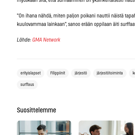
myöskään sitä, että surffaaminen on yksinkertaisesti haus
"On ihana nähdä, miten paljon poikani nauttii näistä tapah
kuulovammaa lainkaan", sanoo erään oppilaan äiti surffaav
Lähde:
GMA Network
erityislapset
Filippiinit
järjestö
järjestötoiminta
k
surffaus
Suosittelemme