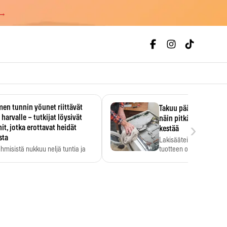
 →
en tunnin yöunet riittävät
Takuu päättyi, myyjän
 harvalle – tutkijat löysivät
näin pitkään kodinko
›
it, jotka erottavat heidät
kestää
sta
Lakisääteinen virhevast
ihmisistä nukkuu neljä tuntia ja
tuotteen oletetun kestoi
ilti…