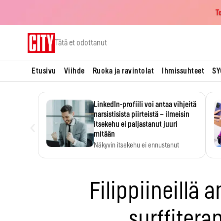
T
Skip
Tätä et odottanut
to
content
Etusivu
Viihde
Ruoka ja ravintolat
Ihmissuhteet
SY
LinkedIn-profiili voi antaa vihjeitä
narsistisista piirteistä – ilmeisin
‹
itsekehu ei paljastanut juuri
mitään
Näkyvin itsekehu ei ennustanut
narsistisia piirteitä.
Filippiineillä 
surffitera