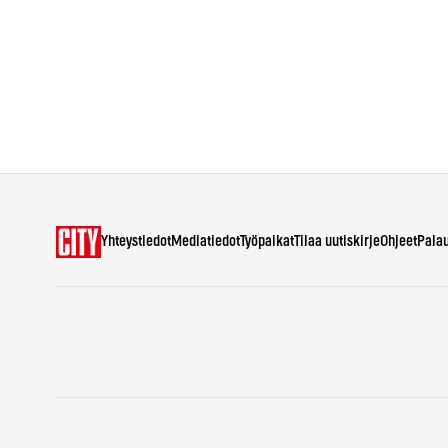
Yhteystiedot
Mediatiedot
Työpaikat
Tilaa uutiskirje
Ohjeet
Pala