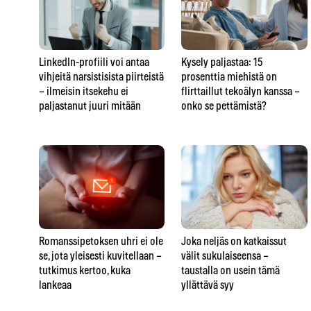
LinkedIn-profiili voi antaa
Kysely paljastaa: 15
vihjeitä narsistisista piirteistä
prosenttia miehistä on
– ilmeisin itsekehu ei
flirttaillut tekoälyn kanssa –
paljastanut juuri mitään
onko se pettämistä?
Romanssipetoksen uhri ei ole
Joka neljäs on katkaissut
se, jota yleisesti kuvitellaan –
välit sukulaiseensa –
tutkimus kertoo, kuka
taustalla on usein tämä
lankeaa
yllättävä syy