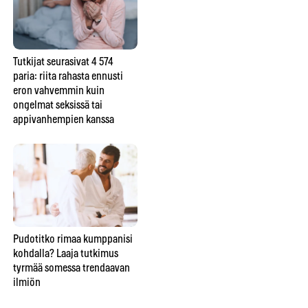
Tutkijat seurasivat 4 574
Ero seksihaluissa on
Mik
paria: riita rahasta ennusti
parisuhteiden yleisimpiä
– j
eron vahvemmin kuin
ongelmia – tutkimus kertoo,
sii
ongelmat seksissä tai
kumpi kärsii siitä enemmän
rat
appivanhempien kanssa
Pudotitko rimaa kumppanisi
Nainen romahti tyttärensä
Hiu
kohdalla? Laaja tutkimus
häissä – kardiologit löysivät
as
tyrmää somessa trendaavan
ilmiön, jossa ilo pysäyttää
– n
ilmiön
sydämen
ih