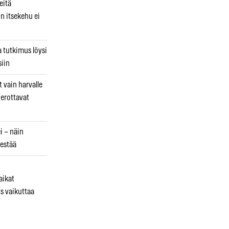
eitä
in itsekehu ei
a tutkimus löysi
iin
 vain harvalle
a erottavat
i – näin
estää
aikat
s vaikuttaa