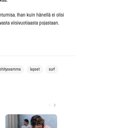
kaa.
tumisa. Ihan kuin hänellä ei olisi
asta viisivuotiaasta pojastaan.
ehitysvamma
lapset
surf
‹
›