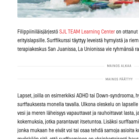
Filippiiniläisjärjestö
SJL TEAM Learning Center
on ottanut
erityislapsille. Surffikurssi täyttyy leveistä hymyistä ja ri
terapiakeskus San Juanissa, La Unionissa vie ryhmänsä ra
Lapset, joilla on esimerkiksi ADHD tai Down-syndrooma, 
surffauksesta monella tavalla. Ulkona oleskelu on lapselle ta
vesi ja meren läheisyys vapauttavat ja rauhoittavat lasta, 
kokemuksia, jotka parantavat itsetuntoa. Lisäksi surffaami
jonka mukaan he eivät voi tai osaa tehdä samoja asioita k