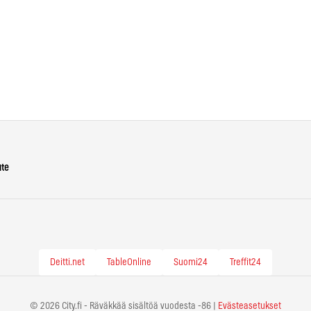
ute
Deitti.net
TableOnline
Suomi24
Treffit24
© 2026 City.fi - Räväkkää sisältöä vuodesta -86 |
Evästeasetukset