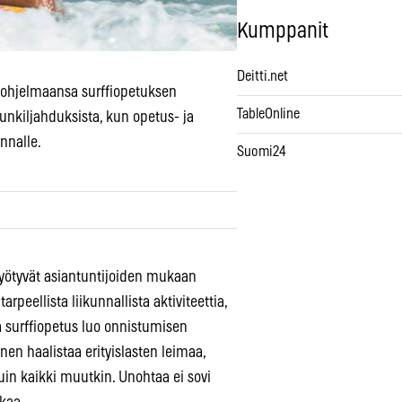
Kumppanit
Deitti.net
 ohjelmaansa surffiopetuksen
TableOnline
emunkiljahduksista, kun opetus- ja
nnalle.
Suomi24
hyötyvät asiantuntijoiden mukaan
rpeellista liikunnallista aktiviteettia,
ja surffiopetus luo onnistumisen
nen haalistaa erityislasten leimaa,
uin kaikki muutkin. Unohtaa ei sovi