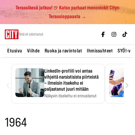
Terassikesä jatkuu! 🍺 Katso parhaat menovinkit Cityn
Terassioppaasta →
Skip
Tätä et odottanut
to
content
Etusivu
Viihde
Ruoka ja ravintolat
Ihmissuhteet
SYÖ!-vii
LinkedIn-profiili voi antaa
vihjeitä narsistisista piirteistä
‹
›
– ilmeisin itsekehu ei
paljastanut juuri mitään
Näkyvin itsekehu ei ennustanut
narsistisia piirteitä.
1964