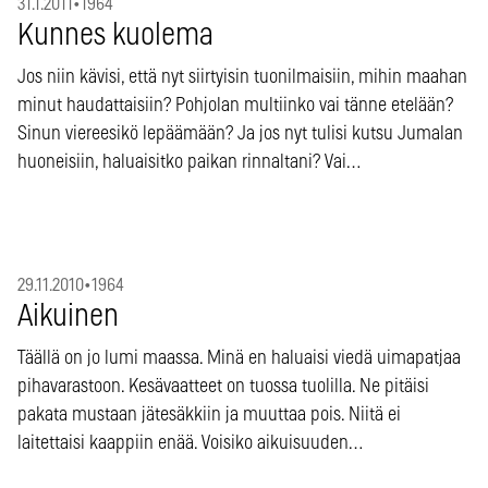
31.1.2011
•
1964
Kunnes kuolema
Jos niin kävisi, että nyt siirtyisin tuonilmaisiin, mihin maahan
minut haudattaisiin? Pohjolan multiinko vai tänne etelään?
Sinun viereesikö lepäämään? Ja jos nyt tulisi kutsu Jumalan
huoneisiin, haluaisitko paikan rinnaltani? Vai…
29.11.2010
•
1964
Aikuinen
Täällä on jo lumi maassa. Minä en haluaisi viedä uimapatjaa
pihavarastoon. Kesävaatteet on tuossa tuolilla. Ne pitäisi
pakata mustaan jätesäkkiin ja muuttaa pois. Niitä ei
laitettaisi kaappiin enää. Voisiko aikuisuuden…