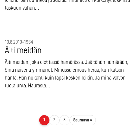
leijona, olin aurinkoa ja suolaa. Tinamies oli kätkenyt takkinsa
taskuun vähän…
10.8.2010
•
1964
Äiti meidän
Äiti meidän, joka olet tässä hämärässä. Jää tähän hämärään,
Sinä naisena ymmärrät. Minussa emous herää, kun katson
häntä. Hän nukahti kuin lapsi kesken leikin. Ja minä valvon
tuota unta. Haurasta…
Artikkelien sivutus
Seuraava »
1
2
3