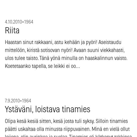
4.10.2010
•
1964
Riita
Haastan sinut rakkaani, astu kehään ja pyöri! Aseistaudu
mittelöön, kiristä sotisovan nyöri! Avaan suuni viekkahasti,
ulos tulee taisto. Tänä yönä minulla on haaskalinnun vaisto.
Koetetaanko tapella, se leikki ei oo…
7.9.2010
•
1964
Ystäväni, loistava tinamies
Olipa kesä kesiä sitten, kesä josta tuli syksy. Silloin tinamies
päätti uskaltaa olla minusta riippuvainen. Minä en vielä ollut