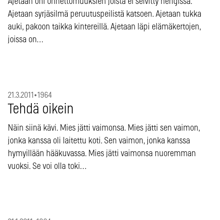
Ajetaan ohi onnettomuuksien joista ei selvitty hengissä.
Ajetaan syrjäsilmä peruutuspeilistä katsoen. Ajetaan tukka
auki, pakoon taikka kintereillä. Ajetaan läpi elämäkertojen,
joissa on…
21.3.2011
•
1964
Tehdä oikein
Näin siinä kävi. Mies jätti vaimonsa. Mies jätti sen vaimon,
jonka kanssa oli laitettu koti. Sen vaimon, jonka kanssa
hymyillään hääkuvassa. Mies jätti vaimonsa nuoremman
vuoksi. Se voi olla toki…