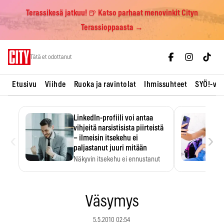
Terassikesä jatkuu! 🍺 Katso parhaat menovinkit Cityn
Terassioppaasta →
Skip
Tätä et odottanut
to
content
Etusivu
Viihde
Ruoka ja ravintolat
Ihmissuhteet
SYÖ!-vii
LinkedIn-profiili voi antaa
vihjeitä narsistisista piirteistä
‹
›
– ilmeisin itsekehu ei
paljastanut juuri mitään
Näkyvin itsekehu ei ennustanut
narsistisia piirteitä.
Väsymys
5.5.2010 02:54