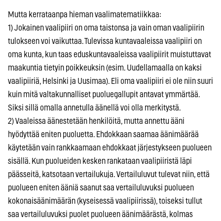
Mutta kerrataanpa hieman vaalimatematiikkaa:
1) Jokainen vaalipiiri on oma taistonsa ja vain oman vaalipiirin
tulokseen voi vaikuttaa. Tulevissa kuntavaaleissa vaalipiiri on
oma kunta, kun taas eduskuntavaaleissa vaalipiirit muistuttavat
maakuntia tietyin poikkeuksin (esim. Uudellamaalla on kaksi
vaalipiiriä, Helsinki ja Uusimaa). Eli oma vaalipiiri ei ole niin suuri
kuin mitä valtakunnalliset puoluegallupit antavat ymmärtää.
Siksi sillä omalla annetulla äänellä voi olla merkitystä.
2) Vaaleissa äänestetään henkilöitä, mutta annettu ääni
hyödyttää eniten puoluetta. Ehdokkaan saamaa äänimäärää
käytetään vain rankkaamaan ehdokkaat järjestykseen puolueen
sisällä. Kun puolueiden kesken rankataan vaalipiiristä läpi
päässeitä, katsotaan vertailukuja. Vertailuluvut tulevat niin, että
puolueen eniten ääniä saanut saa vertailuluvuksi puolueen
kokonaisäänimäärän (kyseisessä vaalipiirissä), toiseksi tullut
saa vertailuluvuksi puolet puolueen äänimäärästä, kolmas