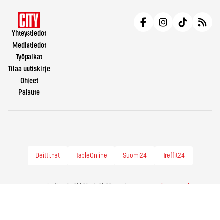
Yhteystiedot
Mediatiedot
Työpaikat
Tilaa uutiskirje
Ohjeet
Palaute
Deitti.net
TableOnline
Suomi24
Treffit24
© 2026 City.fi - Räväkkää sisältöä vuodesta -86 |
Evästeasetukset