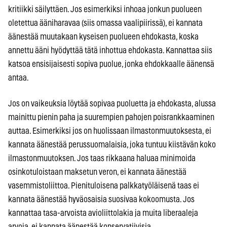
kritiikki säilyttäen. Jos esimerkiksi inhoaa jonkun puolueen
oletettua ääniharavaa (siis omassa vaalipiirissä), ei kannata
äänestää muutakaan kyseisen puolueen ehdokasta, koska
annettu ääni hyödyttää tätä inhottua ehdokasta. Kannattaa siis
katsoa ensisijaisesti sopiva puolue, jonka ehdokkaalle äänensä
antaa.
Jos on vaikeuksia löytää sopivaa puoluetta ja ehdokasta, alussa
mainittu pienin paha ja suurempien pahojen poisrankkaaminen
auttaa. Esimerkiksi jos on huolissaan ilmastonmuutoksesta, ei
kannata äänestää perussuomalaisia, joka tuntuu kiistävän koko
ilmastonmuutoksen. Jos taas rikkaana haluaa minimoida
osinkotuloistaan maksetun veron, ei kannata äänestää
vasemmistoliittoa. Pienituloisena palkkatyöläisenä taas ei
kannata äänestää hyväosaisia suosivaa kokoomusta. Jos
kannattaa tasa-arvoista avioliittolakia ja muita liberaaleja
arvoja, ei kannata äänestää konservatiivisia