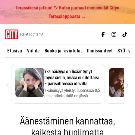
Terassikesä jatkuu! 🍺 Katso parhaat menovinkit Cityn
Terassioppaasta →
Skip
Tätä et odottanut
to
content
Etusivu
Viihde
Ruoka ja ravintolat
Ihmissuhteet
SYÖ!-vii
Yksinäisyys on lisääntynyt
myös siellä, missä ei odottaisi
‹
›
– parisuhteessa olevilla
Yksinäisyys yleistyi Suomessa 8,5
prosenttiyksikköä neljässä
vuodessa. Se…
Äänestäminen kannattaa,
kaikesta huolimatta