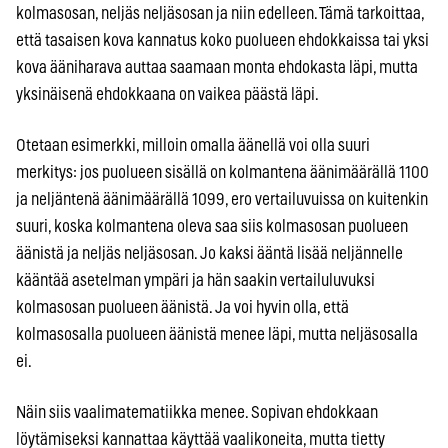
kolmasosan, neljäs neljäsosan ja niin edelleen. Tämä tarkoittaa,
että tasaisen kova kannatus koko puolueen ehdokkaissa tai yksi
kova ääniharava auttaa saamaan monta ehdokasta läpi, mutta
yksinäisenä ehdokkaana on vaikea päästä läpi.
Otetaan esimerkki, milloin omalla äänellä voi olla suuri
merkitys: jos puolueen sisällä on kolmantena äänimäärällä 1100
ja neljäntenä äänimäärällä 1099, ero vertailuvuissa on kuitenkin
suuri, koska kolmantena oleva saa siis kolmasosan puolueen
äänistä ja neljäs neljäsosan. Jo kaksi ääntä lisää neljännelle
kääntää asetelman ympäri ja hän saakin vertailuluvuksi
kolmasosan puolueen äänistä. Ja voi hyvin olla, että
kolmasosalla puolueen äänistä menee läpi, mutta neljäsosalla
ei.
Näin siis vaalimatematiikka menee. Sopivan ehdokkaan
löytämiseksi kannattaa käyttää vaalikoneita, mutta tietty