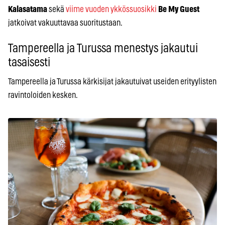
Kalasatama
sekä
viime vuoden ykkössuosikki
Be My Guest
jatkoivat vakuuttavaa suoritustaan.
Tampereella ja Turussa menestys jakautui
tasaisesti
Tampereella ja Turussa kärkisijat jakautuivat useiden erityylisten
ravintoloiden kesken.