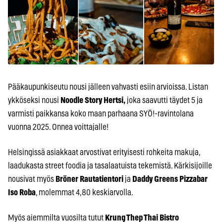
Pääkaupunkiseutu nousi jälleen vahvasti esiin arvioissa. Listan
ykköseksi nousi
Noodle Story Hertsi,
joka saavutti täydet 5 ja
varmisti paikkansa koko maan parhaana SYÖ!-ravintolana
vuonna 2025. Onnea voittajalle!
Helsingissä asiakkaat arvostivat erityisesti rohkeita makuja,
laadukasta street foodia ja tasalaatuista tekemistä. Kärkisijoille
nousivat myös
Bröner Rautatientori
ja
Daddy Greens Pizzabar
Iso Roba
, molemmat 4,80 keskiarvolla.
Myös aiemmilta vuosilta tutut
Krung Thep Thai Bistro