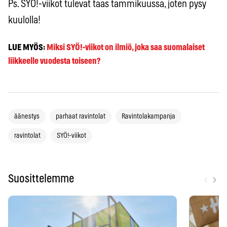
Ps. SYÖ!-viikot tulevat taas tammikuussa, joten pysy
kuulolla!
LUE MYÖS:
Miksi SYÖ!-viikot on ilmiö, joka saa suomalaiset
liikkeelle vuodesta toiseen?
äänestys
parhaat ravintolat
Ravintolakampanja
ravintolat
SYÖ!-viikot
‹
›
Suosittelemme