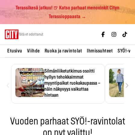
Terassikesä jatkuu! 🍺 Katso parhaat menovinkit Cityn
Terassioppaasta →
Skip
Tätä et odottanut
to
content
Etusivu
Viihde
Ruoka ja ravintolat
Ihmissuhteet
SYÖ!-vii
Silmänliiketutkimus osoitti
hyllyn tehokkaimmat
‹
›
myyntipaikat ruokakaupassa –
näin näkyvyys vaikuttaa
hintaan
Tuotteen paikka hyllyssä
ratkaisee, huomataanko se.
Kauppiaat hyödyntävät…
Vuoden parhaat SYÖ!-ravintolat
on nyt valittu!