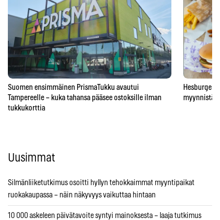
Suomen ensimmäinen PrismaTukku avautui
Hesburgerilt
Tampereelle – kuka tahansa pääsee ostoksille ilman
myynnistä – 
tukkukorttia
Uusimmat
Silmänliiketutkimus osoitti hyllyn tehokkaimmat myyntipaikat
ruokakaupassa – näin näkyvyys vaikuttaa hintaan
10 000 askeleen päivätavoite syntyi mainoksesta – laaja tutkimus