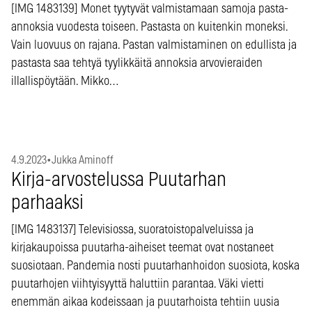
[IMG 1483139] Monet tyytyvät valmistamaan samoja pasta-
annoksia vuodesta toiseen. Pastasta on kuitenkin moneksi.
Vain luovuus on rajana. Pastan valmistaminen on edullista ja
pastasta saa tehtyä tyylikkäitä annoksia arvovieraiden
illallispöytään. Mikko…
4.9.2023
•
Jukka Aminoff
Kirja-arvostelussa Puutarhan
parhaaksi
[IMG 1483137] Televisiossa, suoratoistopalveluissa ja
kirjakaupoissa puutarha-aiheiset teemat ovat nostaneet
suosiotaan. Pandemia nosti puutarhanhoidon suosiota, koska
puutarhojen viihtyisyyttä haluttiin parantaa. Väki vietti
enemmän aikaa kodeissaan ja puutarhoista tehtiin uusia