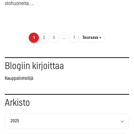
olohuoneita….
Artikkelien sivutus
Seuraava »
1
2
3
…
7
Blogiin kirjoittaa
Kauppatieteilijä
Arkisto
2025