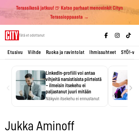
Terassikesä jatkuu! 🍺 Katso parhaat menovinkit Cityn
Terassioppaasta →
Skip
Tätä et odottanut
to
content
Etusivu
Viihde
Ruoka ja ravintolat
Ihmissuhteet
SYÖ!-vii
LinkedIn-profiili voi antaa
vihjeitä narsistisista piirteistä
‹
›
– ilmeisin itsekehu ei
paljastanut juuri mitään
Näkyvin itsekehu ei ennustanut
narsistisia piirteitä.
Jukka Aminoff