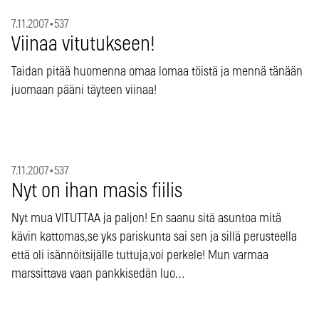
7.11.2007
•
537
Viinaa vitutukseen!
Taidan pitää huomenna omaa lomaa töistä ja mennä tänään
juomaan pääni täyteen viinaa!
7.11.2007
•
537
Nyt on ihan masis fiilis
Nyt mua VITUTTAA ja paljon! En saanu sitä asuntoa mitä
kävin kattomas,se yks pariskunta sai sen ja sillä perusteella
että oli isännöitsijälle tuttuja,voi perkele! Mun varmaa
marssittava vaan pankkisedän luo…