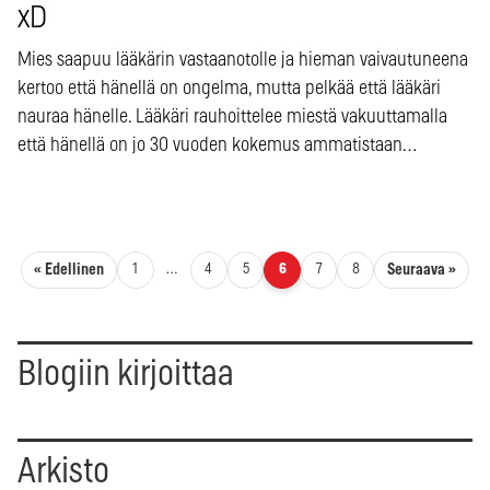
xD
Mies saapuu lääkärin vastaanotolle ja hieman vaivautuneena
kertoo että hänellä on ongelma, mutta pelkää että lääkäri
nauraa hänelle. Lääkäri rauhoittelee miestä vakuuttamalla
että hänellä on jo 30 vuoden kokemus ammatistaan…
Artikkelien sivutus
« Edellinen
Seuraava »
1
…
4
5
6
7
8
Blogiin kirjoittaa
Arkisto