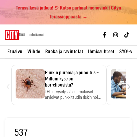
Terassikesä jatkuu! 🍺 Katso parhaat menovinkit Cityn
Terassioppaasta →
Skip
Tätä et odottanut
to
content
Etusivu
Viihde
Ruoka ja ravintolat
Ihmissuhteet
SYÖ!-vii
Punkin purema ja punoitus –
Milloin kyse on
‹
›
borrelioosista?
THL:n kyselyssä suomalaiset
arvioivat punkkitaudin riskin noin
kymmenkertaiseksi…
537