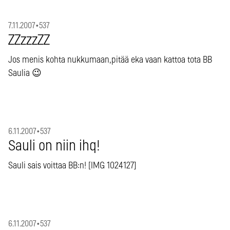
7.11.2007
•
537
ZZzzzZZ
Jos menis kohta nukkumaan,pitää eka vaan kattoa tota BB
Saulia 😉
6.11.2007
•
537
Sauli on niin ihq!
Sauli sais voittaa BB:n! [IMG 1024127]
6.11.2007
•
537