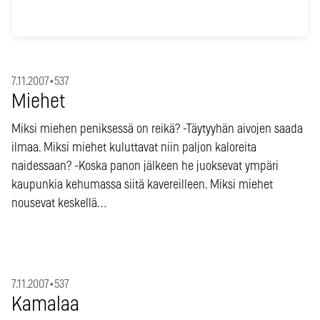
7.11.2007
•
537
Miehet
Miksi miehen peniksessä on reikä? -Täytyyhän aivojen saada
ilmaa. Miksi miehet kuluttavat niin paljon kaloreita
naidessaan? -Koska panon jälkeen he juoksevat ympäri
kaupunkia kehumassa siitä kavereilleen. Miksi miehet
nousevat keskellä…
7.11.2007
•
537
Kamalaa