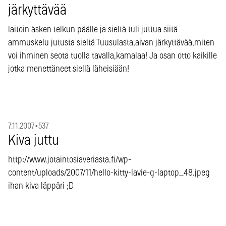
järkyttävää
laitoin äsken telkun päälle ja sieltä tuli juttua siitä
ammuskelu jutusta sieltä Tuusulasta,aivan järkyttävää,miten
voi ihminen seota tuolla tavalla,kamalaa! Ja osan otto kaikille
jotka menettäneet siellä läheisiään!
7.11.2007
•
537
Kiva juttu
http://www.jotaintosiaveriasta.fi/wp-
content/uploads/2007/11/hello-kitty-lavie-g-laptop_48.jpeg
ihan kiva läppäri ;D