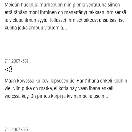
Meidän huolet ja murheet on niin pieniä verrattuna siihen
että tänään moni ihminen on menettänyt rakkaan ihmisensä
ja vieläpä ilman syytä. Tollasset ihmiset oikeest ansaitsis itse
kuolla jotka ampuu viattomia…
7.11.2007
•
537
<3
Maan korvessa kulkevi lapsosen tie. Hänt’ ihana enkeli kotihin
vie. Niin pitkä on matka, ei kotia näy, vaan ihana enkeli
vieressä käy. On pimeä korpi ja kivinen tie ja usein…
7.11.2007
•
537